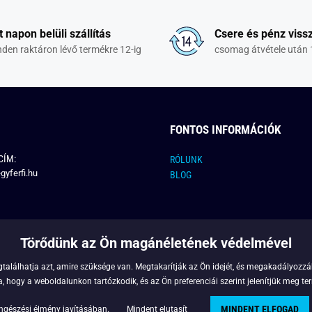
t napon belüli szállítás
Csere és pénz vissz
den raktáron lévő termékre 12-ig
csomag átvétele után 
FONTOS INFORMÁCIÓK
CÍM:
RÓLUNK
gyferfi.hu
BLOG
Törődünk az Ön magánéletének védelmével
találhatja azt, amire szüksége van. Megtakarítják az Ön idejét, és megakadályozzák
 hogy a weboldalunkon tartózkodik, és az Ön preferenciái szerint jelenítjük meg ter
MINDENT ELFOGAD
Copyright © 2022 - Legyferfi.hu
ngészési élmény javításában.
Mindent elutasít