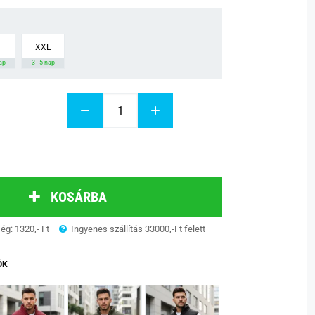
XXL
nap
3 - 5 nap
KOSÁRBA
ség: 1320,- Ft
Ingyenes szállítás 33000,-Ft felett
ÓK