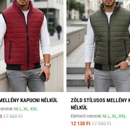
MELLÉNY KAPUCNI NÉLKÜL
ZÖLD STÍLUSOS MELLÉNY 
NÉLKÜL
méretek:
M,
L,
XL,
XXL
t
17 660 Ft
Elérhető méretek:
M,
L,
XL,
XXL
12 130 Ft
17 540 Ft