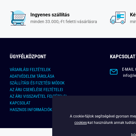
Ingyenes szállítás
Ké
minden 33.000,-Ft feletti vásárlásra
min
ÜGYFÉLKÖZPONT
KAPCSOLAT
E-MAIL 
VÁSARLÁSI FELTÉTELEK
info@le
ADATVÉDELEM TÁROLÁSA
SZÁLLÍTÁSI ÉS FIZETÉSI MÓDOK
AZ ÁRU CSERÉLÉSE FELTÉTELEI
AZ ÁRU VISSZAVÉTEL FELTÉTELEI
KAPCSOLAT
HASZNOS INFORMÁCIÓK
A cookie-fájlok segítségével gyorsan meg
cookies
-kat használunk annak tudtára,
bö