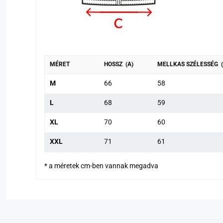
MÉRET
HOSSZ (A)
MELLKAS SZÉLESSÉG (
M
66
58
L
68
59
XL
70
60
XXL
71
61
* a méretek cm-ben vannak megadva