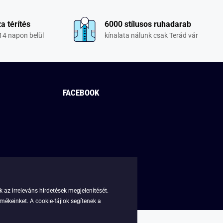
a térítés
6000 stílusos ruhadarab
14 napon belül
kínalata nálunk csak Terád vár
FACEBOOK
 az irreleváns hirdetések megjelenítését.
mékeinket. A cookie-fájlok segítenek a