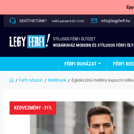
Épp
SEGÍTHETÜNK?
info@legyferfi.hu
hétfő-péntek 8:00-12:00
STÍLUSOS FÉRFI ÖLTÖZET
WEBÁRUHÁZ MODERN ÉS STÍLUSOS FÉRFI ÖL
FÉRFI RUHÁZAT
FÉRFI KIE
Férfi ruházat
Mellények
Égkékszínű mellény kapucni nélkü
KEDVEZMÉNY -31%