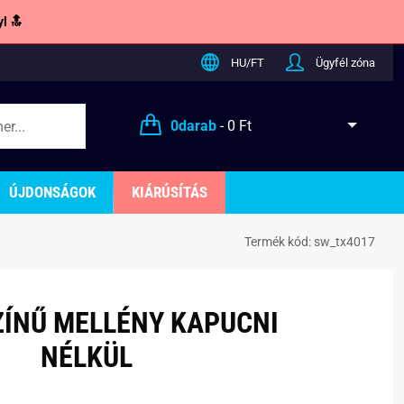
l 🔝
HU/FT
Ügyfél zóna
0
darab
-
0 Ft
ÚJDONSÁGOK
KIÁRÚSÍTÁS
Termék kód:
sw_tx4017
ÍNŰ MELLÉNY KAPUCNI
NÉLKÜL