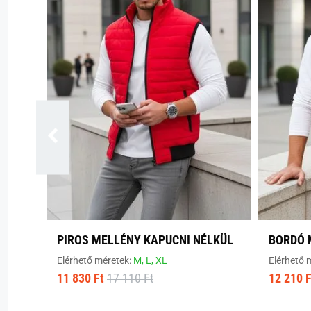
PIROS MELLÉNY KAPUCNI NÉLKÜL
BORDÓ 
Elérhető méretek:
M,
L,
XL
Elérhető 
11 830 Ft
17 110 Ft
12 210 F