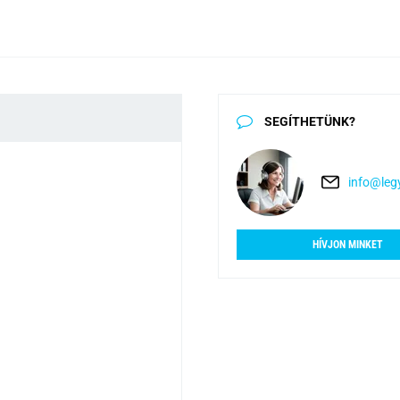
SEGÍTHETÜNK?
info@legy
HÍVJON MINKET