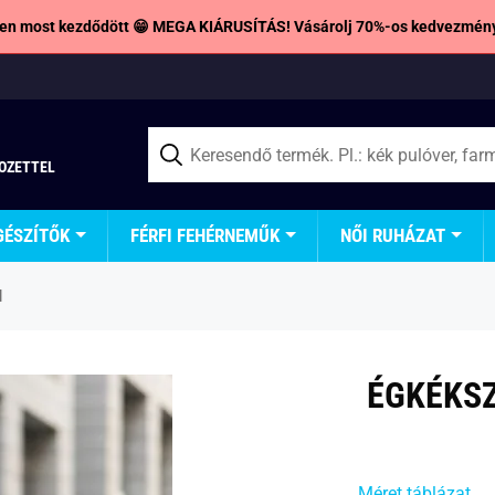
en most kezdődött 😁 MEGA KIÁRUSÍTÁS! Vásárolj 70%-os kedvezmény
TOZETTEL
GÉSZÍTŐK
FÉRFI FEHÉRNEMŰK
NŐI RUHÁZAT
l
ÉGKÉKSZ
Méret táblázat