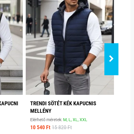
KAPUCNI
TRENDI SÖTÉT KÉK KAPUCNIS
TREN
MELLÉNY
Elérhe
Elérhető méretek:
M,
L,
XL,
XXL
12 190 
10 540 Ft
15 820 Ft