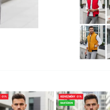
 -31%
KEDVEZMÉNY -31%
RAKTÁRON