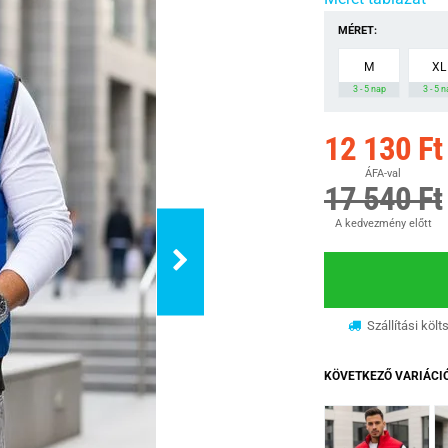
MÉRET:
M
XL
3 - 5 nap
3 - 5 
12 130 Ft
ÁFA-val
17 540 Ft
A kedvezmény előtt
Szállítási költ
KÖVETKEZŐ VARIÁCI