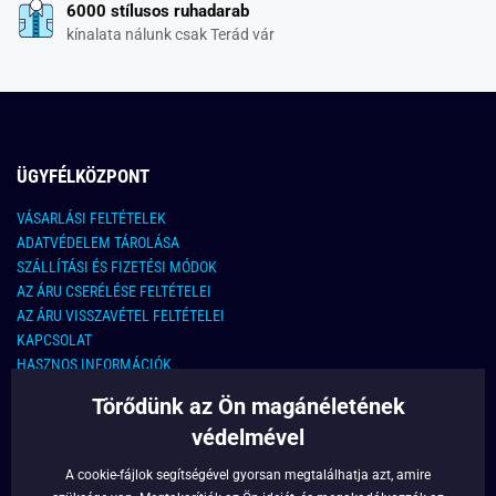
6000 stílusos ruhadarab
kínalata nálunk csak Terád vár
ÜGYFÉLKÖZPONT
VÁSARLÁSI FELTÉTELEK
ADATVÉDELEM TÁROLÁSA
SZÁLLÍTÁSI ÉS FIZETÉSI MÓDOK
AZ ÁRU CSERÉLÉSE FELTÉTELEI
AZ ÁRU VISSZAVÉTEL FELTÉTELEI
KAPCSOLAT
HASZNOS INFORMÁCIÓK
Törődünk az Ön magánéletének
KAPCSOLAT
védelmével
E-MAIL CÍM:
info@legyferfi.hu
A cookie-fájlok segítségével gyorsan megtalálhatja azt, amire