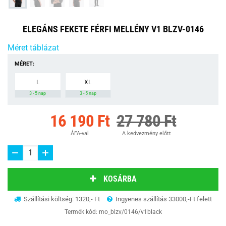
ELEGÁNS FEKETE FÉRFI MELLÉNY V1 BLZV-0146
Méret táblázat
MÉRET:
L
XL
3 - 5 nap
3 - 5 nap
16 190 Ft
27 780 Ft
ÁFA-val
A kedvezmény előtt
KOSÁRBA
Szállítási költség: 1320,- Ft
Ingyenes szállítás 33000,-Ft felett
Termék kód:
mo_blzv/0146/v1black