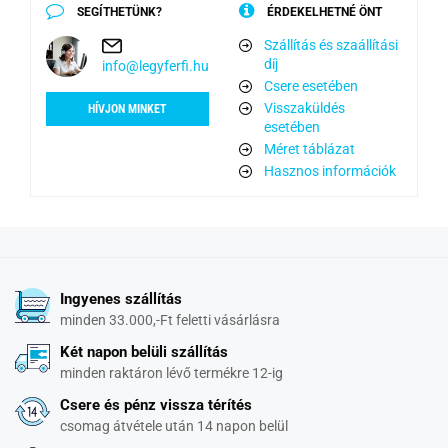
SEGÍTHETÜNK?
ÉRDEKELHETNÉ ÖNT
Szállítás és szaállítási
díj
info@legyferfi.hu
Csere esetében
Visszaküldés
HÍVJON MINKET
esetében
Méret táblázat
Hasznos információk
Ingyenes szállítás
minden 33.000,-Ft feletti vásárlásra
Két napon belüli szállítás
minden raktáron lévő termékre 12-ig
Csere és pénz vissza térítés
csomag átvétele után 14 napon belül