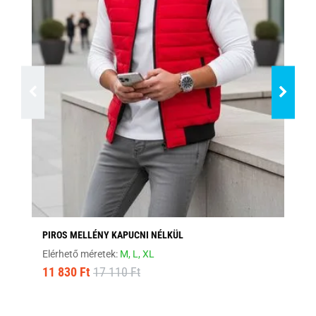
PIROS MELLÉNY KAPUCNI NÉLKÜL
BO
Elérhető méretek:
M,
L,
XL
Elé
11 830 Ft
17 110 Ft
12