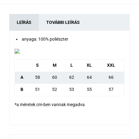
LEÍRÁS
TOVÁBBI LEÍRÁS
anyaga: 100% poliészter
S
M
L
XL
XXL
A
58
60
62
64
66
B
51
52
53
55
57
*a méretek cm-ben vannak megadva