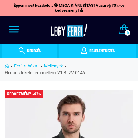
Éppen most kezdődött 😁 MEGA KIÁRUSÍTÁS! Vásárolj 70%-os
kedvezményl 🔝
0
KERESÉS
BEJELENTKEZÉS
Férfi ruházat
Mellények
Elegáns fekete férfi mellény V1 BLZV-0146
KEDVEZMÉNY -42%