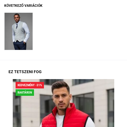
KÖVETKEZŐ VARIÁCIÓK
EZ TETSZENI FOG
KEDVEZMÉNY -31%
KED
RAKTÁRON
RA