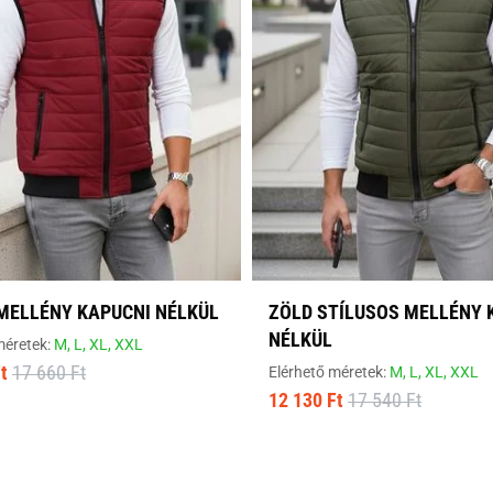
MELLÉNY KAPUCNI NÉLKÜL
ZÖLD STÍLUSOS MELLÉNY 
NÉLKÜL
méretek:
M,
L,
XL,
XXL
t
17 660 Ft
Elérhető méretek:
M,
L,
XL,
XXL
12 130 Ft
17 540 Ft