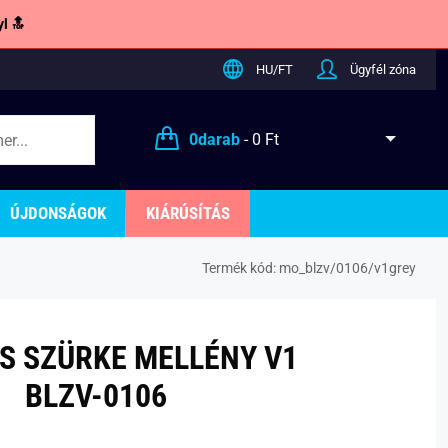
l 🔝
HU/FT
Ügyfél zóna
0
darab
-
0 Ft
ÚJDONSÁGOK
KIÁRÚSÍTÁS
Termék kód:
mo_blzv/0106/v1grey
S SZÜRKE MELLÉNY V1
BLZV-0106