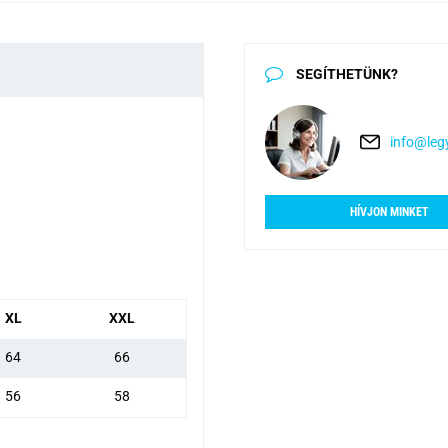
SEGÍTHETÜNK?
info@legy
HÍVJON MINKET
XL
XXL
64
66
56
58