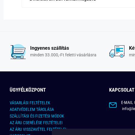
Ingyenes szállítás
Ké
minden 33.000,-Ft feletti vásárlásra
min
ÜGYFÉLKÖZPONT
KAPCSOLAT
E-MAIL 
VÁSARLÁSI FELTÉTELEK
info@le
ADATVÉDELEM TÁROLÁSA
SZÁLLÍTÁSI ÉS FIZETÉSI MÓDOK
AZ ÁRU CSERÉLÉSE FELTÉTELEI
AZ ÁRU VISSZAVÉTEL FELTÉTELEI