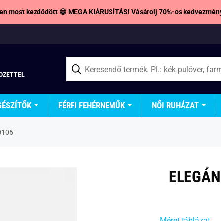
en most kezdődött 😁 MEGA KIÁRUSÍTÁS! Vásárolj 70%-os kedvezmény
TOZETTEL
GÉSZÍTŐK
FÉRFI FEHÉRNEMŰK
NŐI RUHÁZAT
0106
ELEGÁN
Méret táblázat