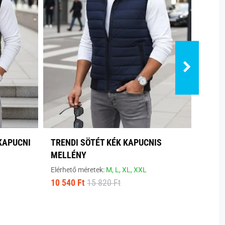
KAPUCNI
TRENDI SÖTÉT KÉK KAPUCNIS
TREN
MELLÉNY
Elérhe
Elérhető méretek:
M,
L,
XL,
XXL
12 190 
10 540 Ft
15 820 Ft