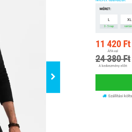
MÉRET:
L
XL
3 - 5 nap
raktár
11 420 Ft
ÁFA-val
24 380 Ft
A kedvezmény előtt
Szállítási költ