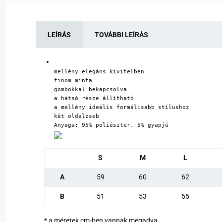
LEÍRÁS
TOVÁBBI LEÍRÁS
mellény elegáns kivitelben

finom minta

gombokkal bekapcsolva

a hátsó része állítható

a mellény ideális formálisabb stílushoz

két oldalzseb

Anyaga: 95% poliészter, 5% gyapjú
S
M
L
A
59
60
62
B
51
53
55
* a méretek cm-ben vannak megadva