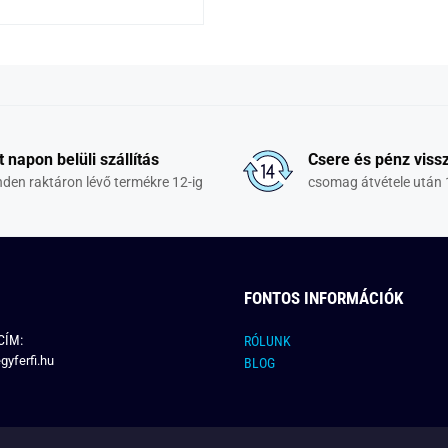
t napon belüli szállítás
Csere és pénz vissz
den raktáron lévő termékre 12-ig
csomag átvétele után 
FONTOS INFORMÁCIÓK
CÍM:
RÓLUNK
gyferfi.hu
BLOG