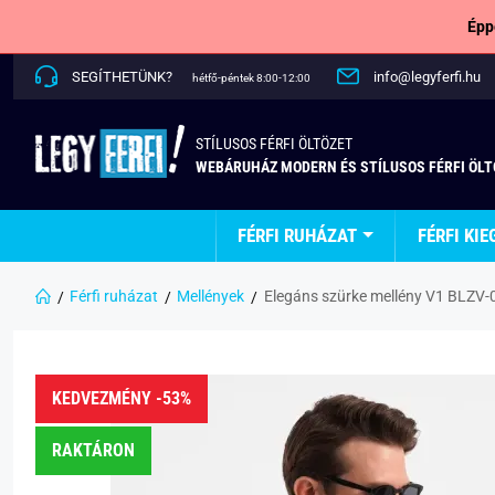
Épp
SEGÍTHETÜNK?
info@legyferfi.hu
hétfő-péntek 8:00-12:00
STÍLUSOS FÉRFI ÖLTÖZET
WEBÁRUHÁZ MODERN ÉS STÍLUSOS FÉRFI ÖL
FÉRFI RUHÁZAT
FÉRFI KIE
Férfi ruházat
Mellények
Elegáns szürke mellény V1 BLZV-
KEDVEZMÉNY -53%
RAKTÁRON