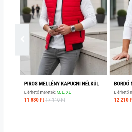
PIROS MELLÉNY KAPUCNI NÉLKÜL
BORDÓ 
Elérhető méretek:
M,
L,
XL
Elérhető 
11 830 Ft
17 110 Ft
12 210 F