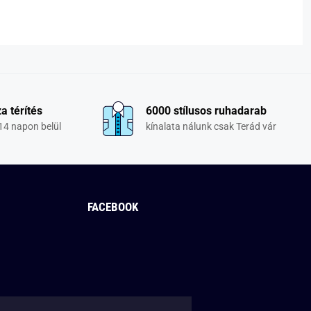
a térítés
6000 stílusos ruhadarab
14 napon belül
kínalata nálunk csak Terád vár
FACEBOOK