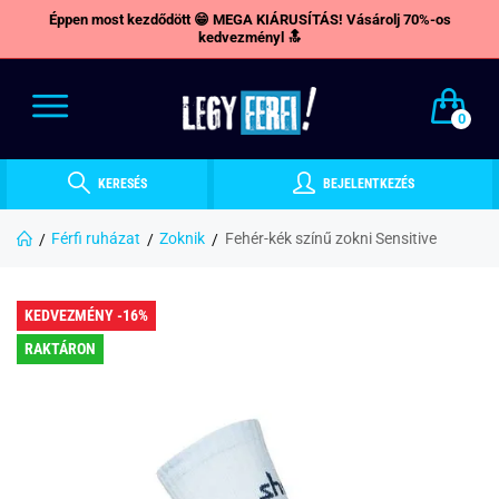
Éppen most kezdődött 😁 MEGA KIÁRUSÍTÁS! Vásárolj 70%-os
kedvezményl 🔝
0
KERESÉS
BEJELENTKEZÉS
Férfi ruházat
Zoknik
Fehér-kék színű zokni Sensitive
KEDVEZMÉNY -16%
RAKTÁRON