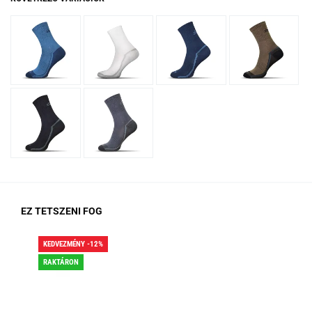
EZ TETSZENI FOG
KEDVEZMÉNY -12%
KED
RAKTÁRON
RA