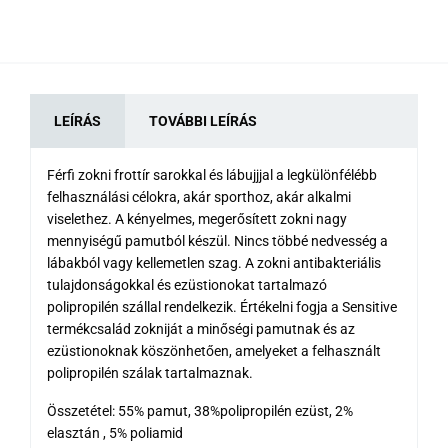
LEÍRÁS
TOVÁBBI LEÍRÁS
Férfi zokni frottír sarokkal és lábujjjal a legkülönfélébb
felhasználási célokra, akár sporthoz, akár alkalmi
viselethez. A kényelmes, megerősített zokni nagy
mennyiségű pamutból készül. Nincs többé nedvesség a
lábakból vagy kellemetlen szag. A zokni antibakteriális
tulajdonságokkal és ezüstionokat tartalmazó
polipropilén szállal rendelkezik. Értékelni fogja a Sensitive
termékcsalád zokniját a minőségi pamutnak és az
ezüstionoknak köszönhetően, amelyeket a felhasznált
polipropilén szálak tartalmaznak.
Összetétel: 55% pamut, 38%polipropilén ezüst, 2%
elasztán , 5% poliamid