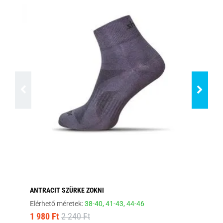
ANTRACIT SZÜRKE ZOKNI
EL
Elérhető méretek:
38-40,
41-43,
44-46
Elé
1 980 Ft
2 240 Ft
1 