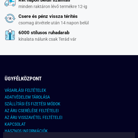
Két napon belüli szállítás
minden raktáron lévő termékre 12-ig
Csere és pénz vissza térítés
csomag átvétele után 14 napon belül
6000 stílusos ruhadarab
kínalata nálunk csak Terád vár
ÜGYFÉLKÖZPONT
VÁSARLÁSI FELTÉTELEK
ADATVÉDELEM TÁROLÁSA
SZÁLLÍTÁSI ÉS FIZETÉSI MÓDOK
AZ ÁRU CSERÉLÉSE FELTÉTELEI
AZ ÁRU VISSZAVÉTEL FELTÉTELEI
KAPCSOLAT
HASZNOS INFORMÁCIÓK