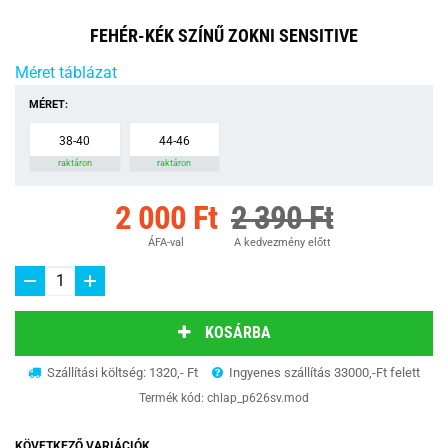
FEHÉR-KÉK SZÍNŰ ZOKNI SENSITIVE
Méret táblázat
MÉRET:
38-40
44-46
raktáron
raktáron
2 000 Ft
2 390 Ft
ÁFA-val
A kedvezmény előtt
KOSÁRBA
Szállítási költség: 1320,- Ft
Ingyenes szállítás 33000,-Ft felett
Termék kód:
chlap_p626sv.mod
KÖVETKEZŐ VARIÁCIÓK