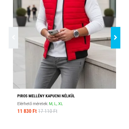
PIROS MELLÉNY KAPUCNI NÉLKÜL
BO
Elérhető méretek:
M,
L,
XL
Elé
11 830 Ft
17 110 Ft
12