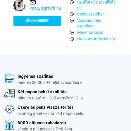
Szállítás és szaállítási
díj
info@legyferfi.hu
Csere esetében
Visszaküldés
HÍVJON MINKET
esetében
Méret táblázat
Hasznos információk
Ingyenes szállítás
minden 33.000,-Ft feletti vásárlásra
Két napon belüli szállítás
minden raktáron lévő termékre 12-ig
Csere és pénz vissza térítés
csomag átvétele után 14 napon belül
6000 stílusos ruhadarab
kínalata nálunk csak Terád vár