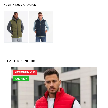
KÖVETKEZŐ VARIÁCIÓK
EZ TETSZENI FOG
KEDVEZMÉNY -31%
KED
RAKTÁRON
RA