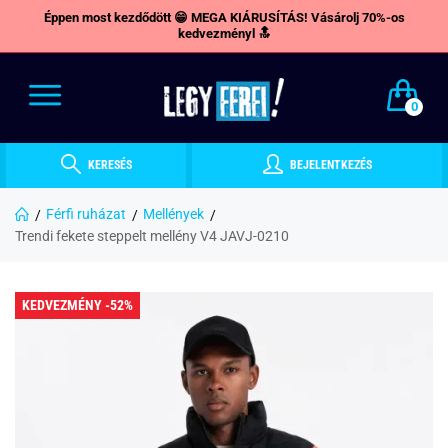
Éppen most kezdődött 😁 MEGA KIÁRUSÍTÁS! Vásárolj 70%-os
kedvezményl 🔝
0
KERESÉS
BEJELENTKEZÉS
Férfi ruházat
Mellények
Trendi fekete steppelt mellény V4 JAVJ-0210
KEDVEZMÉNY -52%