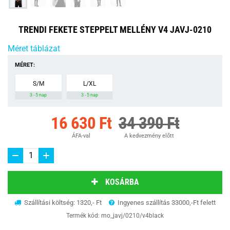
TRENDI FEKETE STEPPELT MELLÉNY V4 JAVJ-0210
Méret táblázat
MÉRET:
S/M
L/XL
3 - 5 nap
3 - 5 nap
16 630 Ft
34 390 Ft
ÁFA-val
A kedvezmény előtt
KOSÁRBA
Szállítási költség: 1320,- Ft
Ingyenes szállítás 33000,-Ft felett
Termék kód:
mo_javj/0210/v4black