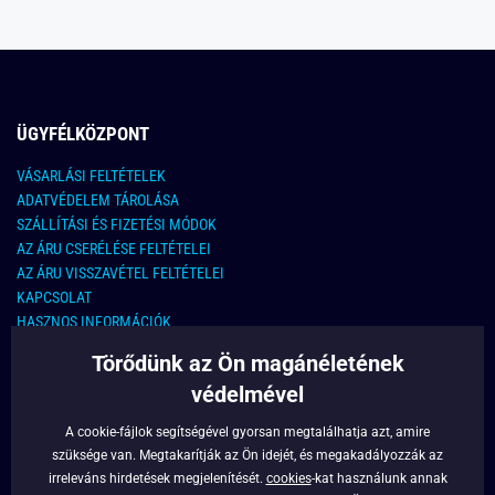
ÜGYFÉLKÖZPONT
VÁSARLÁSI FELTÉTELEK
ADATVÉDELEM TÁROLÁSA
SZÁLLÍTÁSI ÉS FIZETÉSI MÓDOK
AZ ÁRU CSERÉLÉSE FELTÉTELEI
AZ ÁRU VISSZAVÉTEL FELTÉTELEI
KAPCSOLAT
HASZNOS INFORMÁCIÓK
Törődünk az Ön magánéletének
KAPCSOLAT
védelmével
E-MAIL CÍM:
info@legyferfi.hu
A cookie-fájlok segítségével gyorsan megtalálhatja azt, amire
szüksége van. Megtakarítják az Ön idejét, és megakadályozzák az
FONTOS INFORMÁCIÓK
irreleváns hirdetések megjelenítését.
cookies
-kat használunk annak