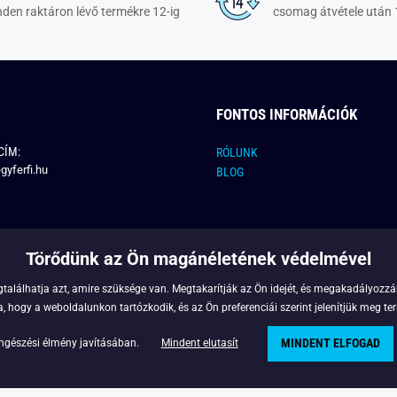
den raktáron lévő termékre 12-ig
csomag átvétele után 
FONTOS INFORMÁCIÓK
CÍM:
RÓLUNK
gyferfi.hu
BLOG
Törődünk az Ön magánéletének védelmével
találhatja azt, amire szüksége van. Megtakarítják az Ön idejét, és megakadályozzák
 hogy a weboldalunkon tartózkodik, és az Ön preferenciái szerint jelenítjük meg ter
MINDENT ELFOGAD
Copyright © 2022 - Legyferfi.hu
ngészési élmény javításában.
Mindent elutasít
Powered by
Simplia.cz
.