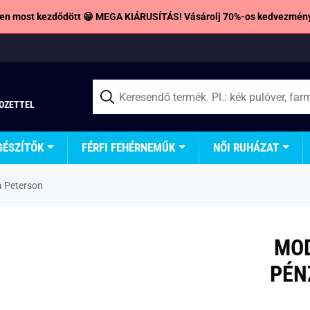
en most kezdődött 😁 MEGA KIÁRUSÍTÁS! Vásárolj 70%-os kedvezmény
TOZETTEL
GÉSZÍTŐK
FÉRFI FEHÉRNEMŰK
NŐI RUHÁZAT
a Peterson
MOD
PÉN