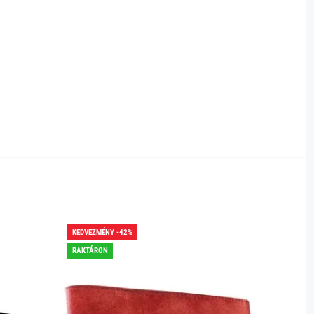
KEDVEZMÉNY -42%
KEDVEZ
RAKTÁRON
RAKTÁR