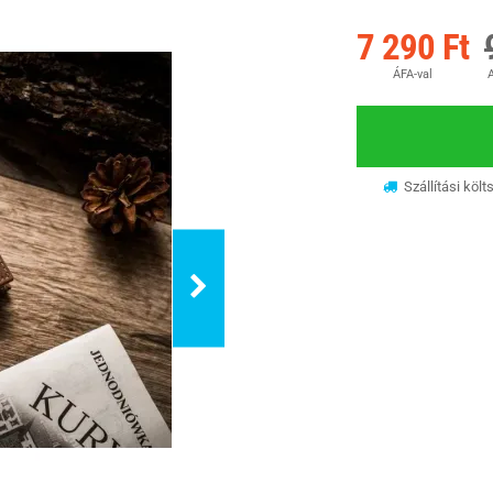
7 290 Ft
ÁFA-val
A
Szállítási költ