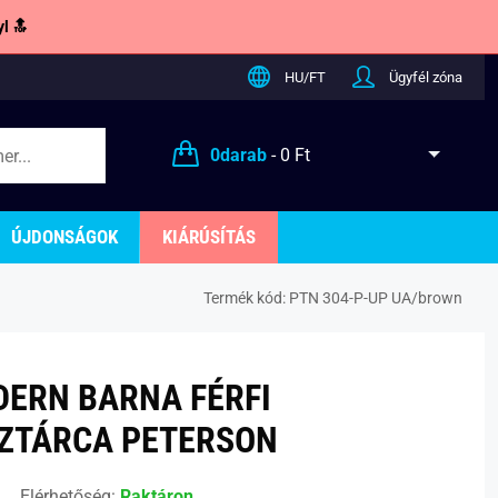
l 🔝
HU/FT
Ügyfél zóna
0
darab
-
0 Ft
ÚJDONSÁGOK
KIÁRÚSÍTÁS
Termék kód:
PTN 304-P-UP UA/brown
ERN BARNA FÉRFI
ZTÁRCA PETERSON
Elérhetőség:
Raktáron