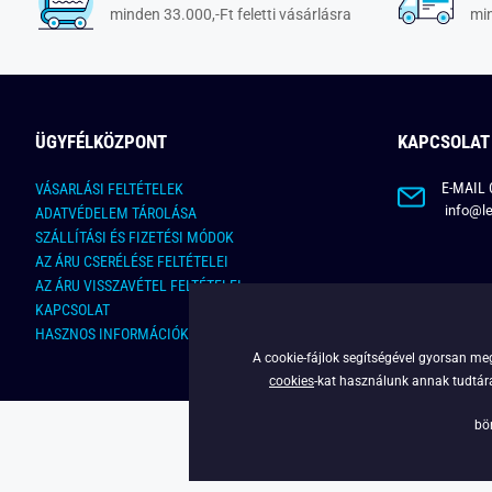
minden 33.000,-Ft feletti vásárlásra
min
ÜGYFÉLKÖZPONT
KAPCSOLAT
E-MAIL 
VÁSARLÁSI FELTÉTELEK
info@le
ADATVÉDELEM TÁROLÁSA
SZÁLLÍTÁSI ÉS FIZETÉSI MÓDOK
AZ ÁRU CSERÉLÉSE FELTÉTELEI
AZ ÁRU VISSZAVÉTEL FELTÉTELEI
KAPCSOLAT
HASZNOS INFORMÁCIÓK
A cookie-fájlok segítségével gyorsan meg
cookies
-kat használunk annak tudtára,
bö