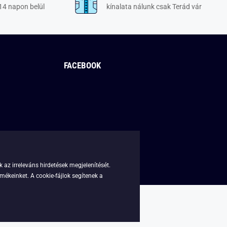
14 napon belül
kínalata nálunk csak Terád vár
FACEBOOK
 az irreleváns hirdetések megjelenítését.
mékeinket. A cookie-fájlok segítenek a