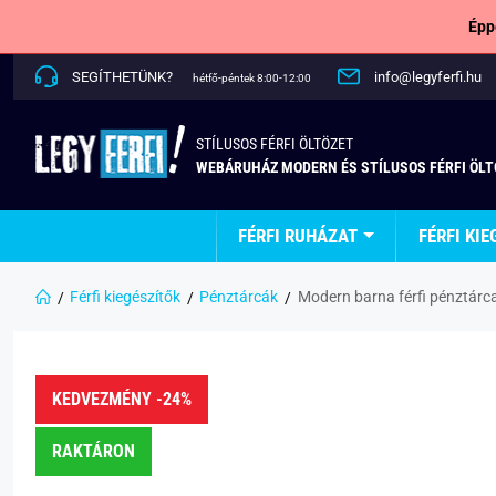
Épp
SEGÍTHETÜNK?
info@legyferfi.hu
hétfő-péntek 8:00-12:00
STÍLUSOS FÉRFI ÖLTÖZET
WEBÁRUHÁZ MODERN ÉS STÍLUSOS FÉRFI ÖL
FÉRFI RUHÁZAT
FÉRFI KIE
Férfi kiegészítők
Pénztárcák
Modern barna férfi pénztárc
KEDVEZMÉNY -24%
RAKTÁRON