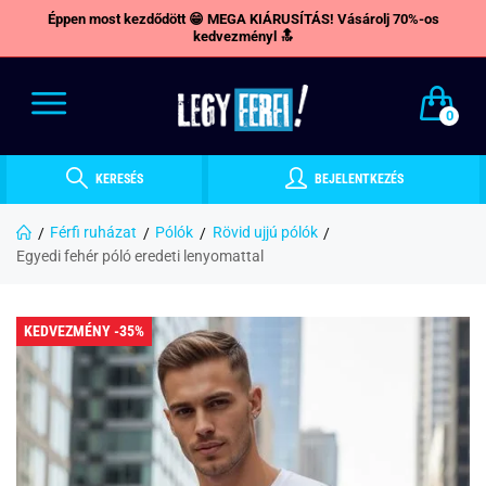
Éppen most kezdődött 😁 MEGA KIÁRUSÍTÁS! Vásárolj 70%-os
kedvezményl 🔝
0
KERESÉS
BEJELENTKEZÉS
Férfi ruházat
Pólók
Rövid ujjú pólók
Egyedi fehér póló eredeti lenyomattal
KEDVEZMÉNY -35%