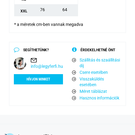
76
64
XXL
* a méretek cm-ben vannak megadva
SEGÍTHETÜNK?
ÉRDEKELHETNÉ ÖNT
Szállítás és szaállítási
díj
info@legyferfi.hu
Csere esetében
Visszaküldés
HÍVJON MINKET
esetében
Méret táblázat
Hasznos információk