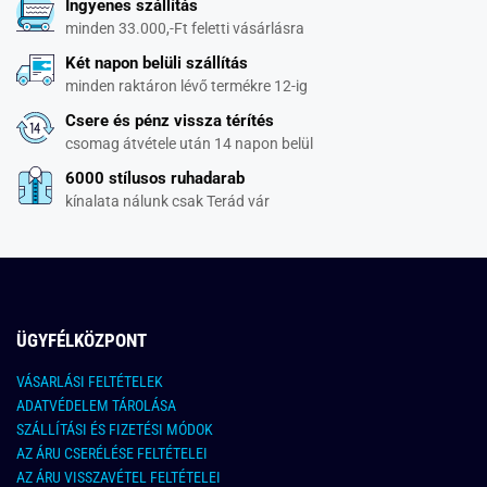
Ingyenes szállítás
minden 33.000,-Ft feletti vásárlásra
Két napon belüli szállítás
minden raktáron lévő termékre 12-ig
Csere és pénz vissza térítés
csomag átvétele után 14 napon belül
6000 stílusos ruhadarab
kínalata nálunk csak Terád vár
ÜGYFÉLKÖZPONT
VÁSARLÁSI FELTÉTELEK
ADATVÉDELEM TÁROLÁSA
SZÁLLÍTÁSI ÉS FIZETÉSI MÓDOK
AZ ÁRU CSERÉLÉSE FELTÉTELEI
AZ ÁRU VISSZAVÉTEL FELTÉTELEI