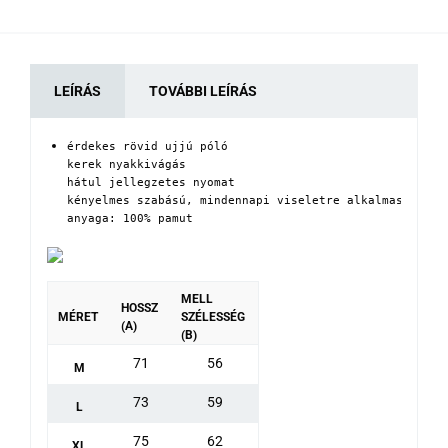
LEÍRÁS
TOVÁBBI LEÍRÁS
érdekes rövid ujjú póló

kerek nyakkivágás

hátul jellegzetes nyomat

kényelmes szabású, mindennapi viseletre alkalmas

anyaga: 100% pamut
MELL
HOSSZ
MÉRET
SZÉLESSÉG
(A)
(B)
71
56
M
73
59
L
75
62
XL