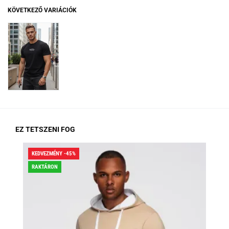
KÖVETKEZŐ VARIÁCIÓK
EZ TETSZENI FOG
KEDVEZMÉNY -45%
KED
RAKTÁRON
RA