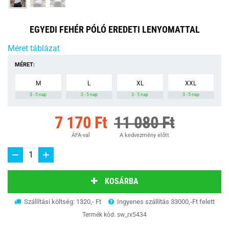
EGYEDI FEHÉR PÓLÓ EREDETI LENYOMATTAL
Méret táblázat
MÉRET:
M
L
XL
XXL
3 - 5 nap
3 - 5 nap
3 - 5 nap
3 - 5 nap
7 170 Ft
11 080 Ft
ÁFA-val
A kedvezmény előtt
KOSÁRBA
Szállítási költség: 1320,- Ft
Ingyenes szállítás 33000,-Ft felett
Termék kód:
sw_rx5434