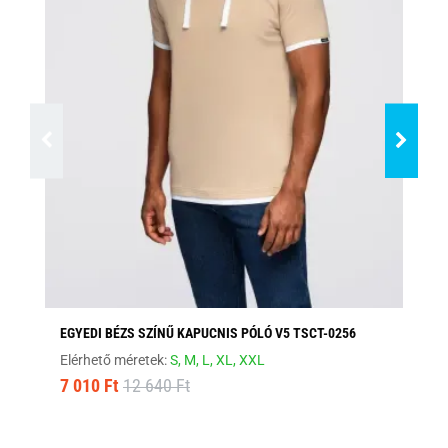
EGYEDI BÉZS SZÍNŰ KAPUCNIS PÓLÓ V5 TSCT-0256
FE
Elérhető méretek:
S,
M,
L,
XL,
XXL
Elé
7 010 Ft
12 640 Ft
8 