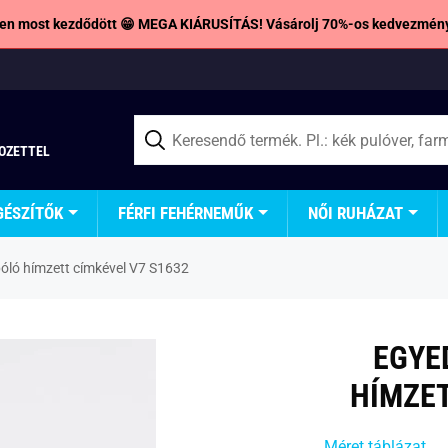
en most kezdődött 😁 MEGA KIÁRUSÍTÁS! Vásárolj 70%-os kedvezmény
TOZETTEL
GÉSZÍTŐK
FÉRFI FEHÉRNEMŰK
NŐI RUHÁZAT
póló hímzett címkével V7 S1632
EGYE
HÍMZET
Méret táblázat