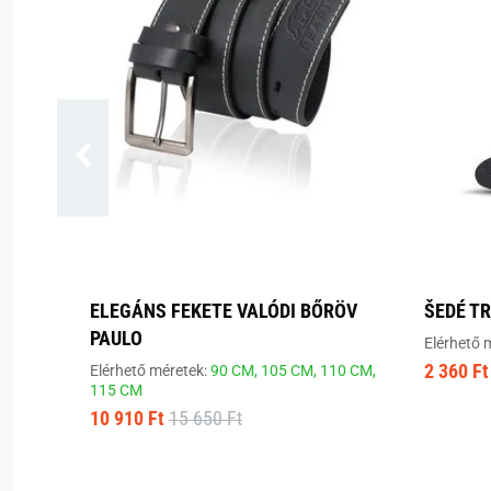
ELEGÁNS FEKETE VALÓDI BŐRÖV
ŠEDÉ T
PAULO
Elérhető 
2 360 Ft
Elérhető méretek:
90 CM,
105 CM,
110 CM,
115 CM
10 910 Ft
15 650 Ft