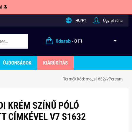
l 🔝
HU/FT
Ügyfél zóna
0
darab
-
0 Ft
ÚJDONSÁGOK
KIÁRÚSÍTÁS
Termék kód:
mo_s1632/v7cream
DI KRÉM SZÍNŰ PÓLÓ
T CÍMKÉVEL V7 S1632