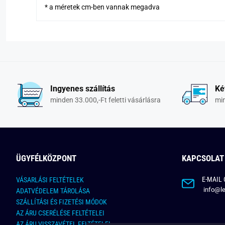
* a méretek cm-ben vannak megadva
Ingyenes szállítás
Ké
minden 33.000,-Ft feletti vásárlásra
min
ÜGYFÉLKÖZPONT
KAPCSOLAT
E-MAIL 
VÁSARLÁSI FELTÉTELEK
info@le
ADATVÉDELEM TÁROLÁSA
SZÁLLÍTÁSI ÉS FIZETÉSI MÓDOK
AZ ÁRU CSERÉLÉSE FELTÉTELEI
AZ ÁRU VISSZAVÉTEL FELTÉTELEI