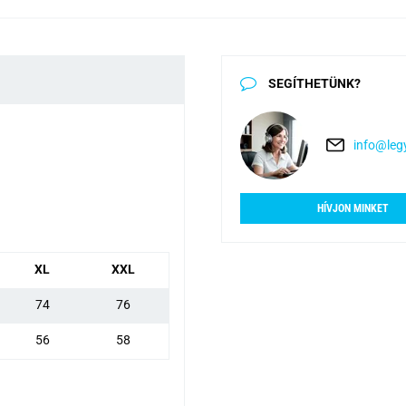
SEGÍTHETÜNK?
info@legy
HÍVJON MINKET
XL
XXL
74
76
56
58