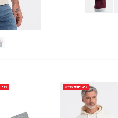
 -19%
KEDVEZMÉNY -41%