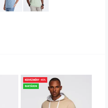
KEDVEZMÉNY -45%
KEDVEZ
RAKTÁRON
RAKTÁR