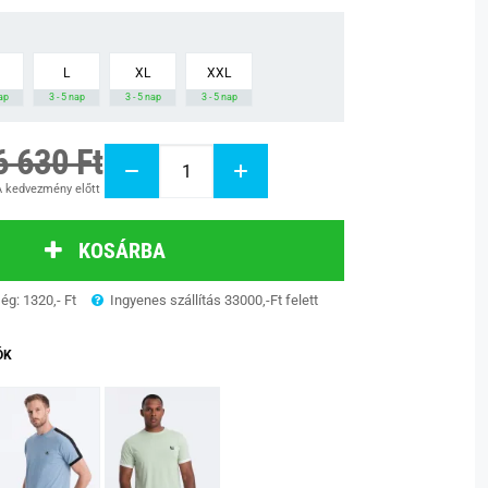
L
XL
XXL
nap
3 - 5 nap
3 - 5 nap
3 - 5 nap
6 630 Ft
 kedvezmény előtt
KOSÁRBA
ség: 1320,- Ft
Ingyenes szállítás 33000,-Ft felett
ÓK