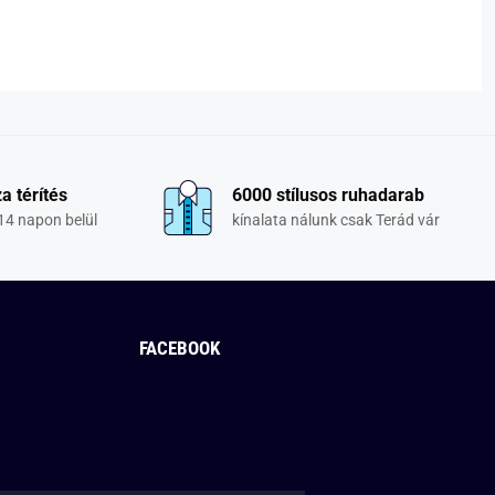
a térítés
6000 stílusos ruhadarab
14 napon belül
kínalata nálunk csak Terád vár
FACEBOOK