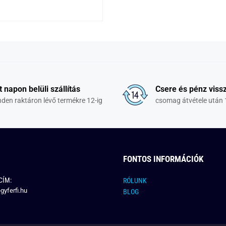
t napon belüli szállítás
Csere és pénz vissz
den raktáron lévő termékre 12-ig
csomag átvétele után 
FONTOS INFORMÁCIÓK
CÍM:
RÓLUNK
gyferfi.hu
BLOG