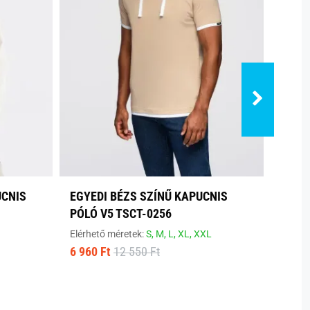
UCNIS
EGYEDI BÉZS SZÍNŰ KAPUCNIS
FEKE
PÓLÓ V5 TSCT-0256
PÓLÓ
Elérhető méretek:
S,
M,
L,
XL,
XXL
Elérhe
6 960 Ft
12 550 Ft
8 850