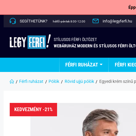
Épp
SEGÍTHETÜNK?
info@legyferfi.hu
hétfő-péntek 8:00-12:00
STÍLUSOS FÉRFI ÖLTÖZET
WEBÁRUHÁZ MODERN ÉS STÍLUSOS FÉRFI ÖL
FÉRFI RUHÁZAT
FÉRFI KIE
Férfi ruházat
Pólók
Rövid ujjú pólók
Egyedi krém színű 
KEDVEZMÉNY -21%