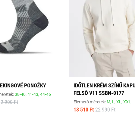
REKINGOVÉ PONOŽKY
IDŐTLEN KRÉM SZÍNŰ KAP
FELSŐ V11 SSBN-0177
méretek:
38-40,
41-43,
44-46
2 900 Ft
Elérhető méretek:
M,
L,
XL,
XXL
13 510 Ft
22 990 Ft