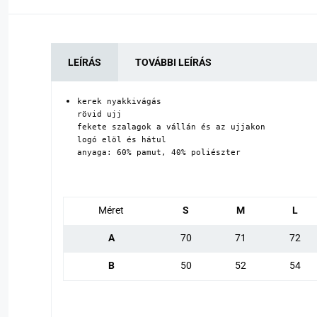
LEÍRÁS
TOVÁBBI LEÍRÁS
kerek nyakkivágás

rövid ujj

fekete szalagok a vállán és az ujjakon

logó elöl és hátul

anyaga: 60% pamut, 40% poliészter
Méret
S
M
L
A
70
71
72
B
50
52
54