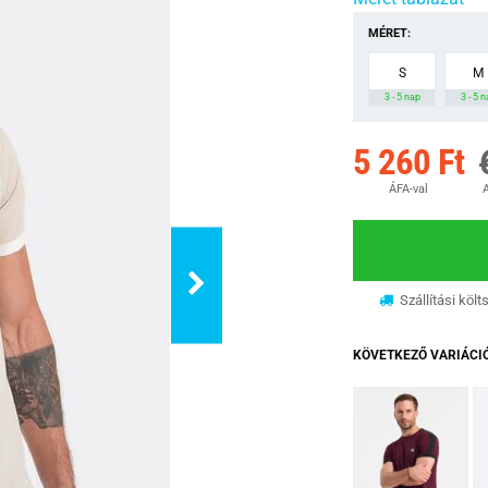
MÉRET:
S
M
3 - 5 nap
3 - 5 
5 260 Ft
ÁFA-val
A
Szállítási költ
KÖVETKEZŐ VARIÁCI