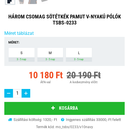
HÁROM CSOMAG SÖTÉTKÉK PAMUT V-NYAKÚ PÓLÓK
TSBS-0233
Méret táblázat
MÉRET:
S
M
L
3 - 5 nap
3 - 5 nap
3 - 5 nap
10 180 Ft
20 190 Ft
ÁFA-val
A kedvezmény előtt
KOSÁRBA
Szállítási költség: 1320,- Ft
Ingyenes szállítás 33000,-Ft felett
Termék kód:
mo_tsbs/0233/v10navy