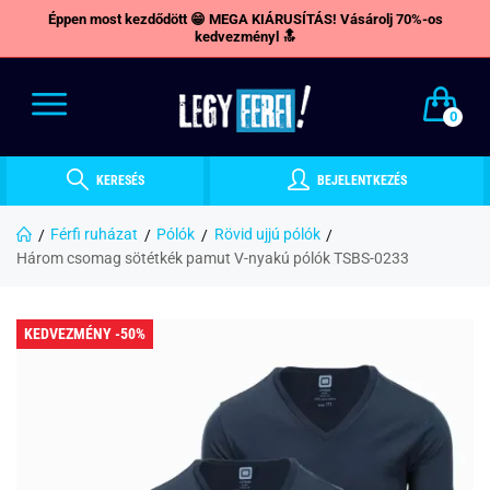
Éppen most kezdődött 😁 MEGA KIÁRUSÍTÁS! Vásárolj 70%-os
kedvezményl 🔝
0
KERESÉS
BEJELENTKEZÉS
Férfi ruházat
Pólók
Rövid ujjú pólók
Három csomag sötétkék pamut V-nyakú pólók TSBS-0233
KEDVEZMÉNY -50%