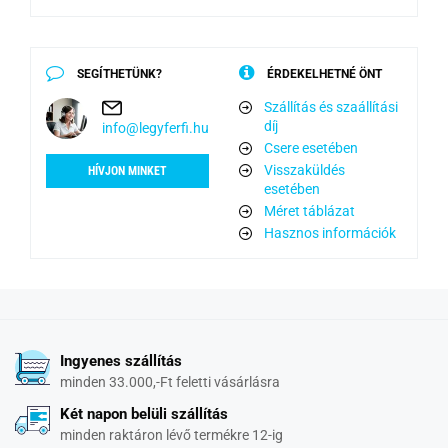
SEGÍTHETÜNK?
ÉRDEKELHETNÉ ÖNT
Szállítás és szaállítási
díj
info@legyferfi.hu
Csere esetében
Visszaküldés
HÍVJON MINKET
esetében
Méret táblázat
Hasznos információk
Ingyenes szállítás
minden 33.000,-Ft feletti vásárlásra
Két napon belüli szállítás
minden raktáron lévő termékre 12-ig