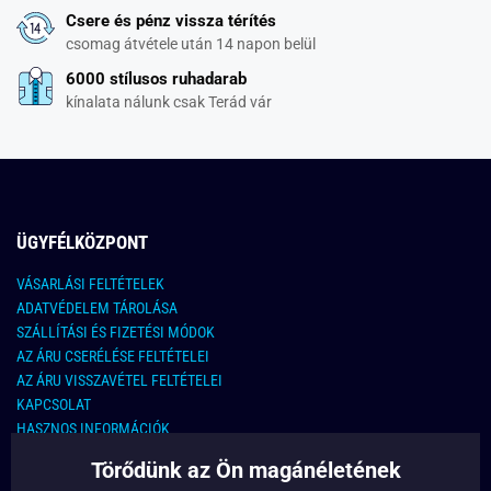
Csere és pénz vissza térítés
csomag átvétele után 14 napon belül
6000 stílusos ruhadarab
kínalata nálunk csak Terád vár
ÜGYFÉLKÖZPONT
VÁSARLÁSI FELTÉTELEK
ADATVÉDELEM TÁROLÁSA
SZÁLLÍTÁSI ÉS FIZETÉSI MÓDOK
AZ ÁRU CSERÉLÉSE FELTÉTELEI
AZ ÁRU VISSZAVÉTEL FELTÉTELEI
KAPCSOLAT
HASZNOS INFORMÁCIÓK
Törődünk az Ön magánéletének
KAPCSOLAT