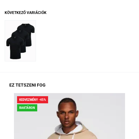
KÖVETKEZŐ VARIÁCIÓK
EZ TETSZENI FOG
KEDVEZMÉNY -45%
KED
RAKTÁRON
RA