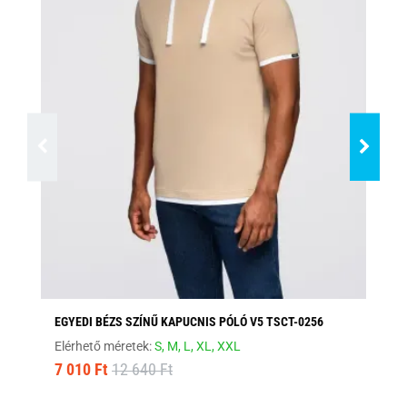
EGYEDI BÉZS SZÍNŰ KAPUCNIS PÓLÓ V5 TSCT-0256
FE
Elérhető méretek:
S,
M,
L,
XL,
XXL
Elé
7 010 Ft
12 640 Ft
8 