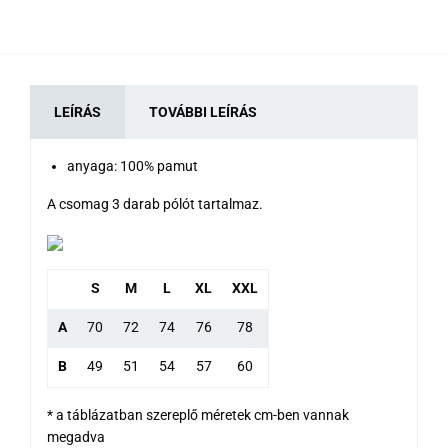
LEÍRÁS
TOVÁBBI LEÍRÁS
anyaga: 100% pamut
A csomag 3 darab pólót tartalmaz.
S
M
L
XL
XXL
A
70
72
74
76
78
B
49
51
54
57
60
* a táblázatban szereplő méretek cm-ben vannak
megadva