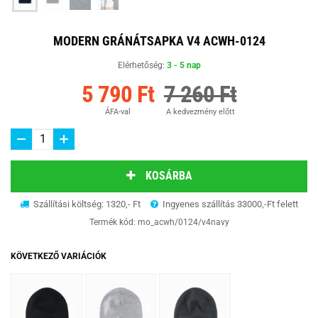
MODERN GRÁNÁTSAPKA V4 ACWH-0124
Elérhetőség:
3 - 5 nap
5 790 Ft
7 260 Ft
ÁFA-val
A kedvezmény előtt
KOSÁRBA
Szállítási költség: 1320,- Ft
Ingyenes szállítás 33000,-Ft felett
Termék kód:
mo_acwh/0124/v4navy
KÖVETKEZŐ VARIÁCIÓK