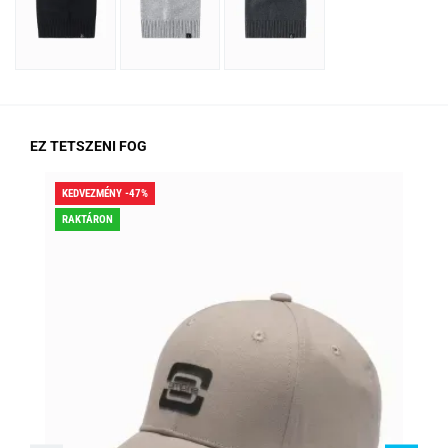
EZ TETSZENI FOG
KEDVEZMÉNY -47%
KED
RAKTÁRON
RA