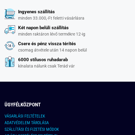
Ingyenes szállítás
minden 33.000,-Ft feletti vásárlásra
Két napon belüli szállítás
minden raktáron lévő termékre 12-ig
Csere és pénz vissza térítés
csomag átvétele után 14 napon belül
6000 stílusos ruhadarab
kínalata nálunk csak Terád vár
ÜGYFÉLKÖZPONT
VÁSARLÁSI FELTÉTELEK
ADATVÉDELEM TÁROLÁSA
SZÁLLÍTÁSI ÉS FIZETÉSI MÓDOK