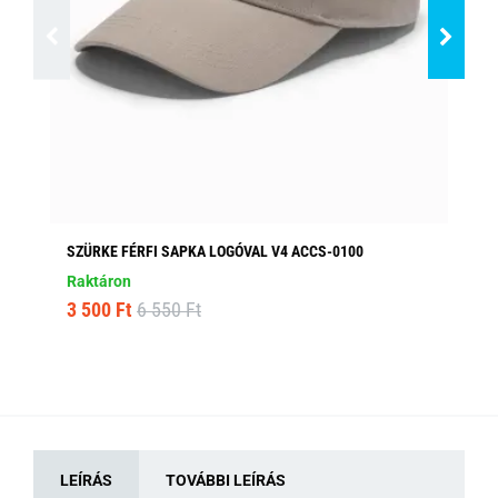
SZÜRKE FÉRFI SAPKA LOGÓVAL V4 ACCS-0100
SÖ
AC
Raktáron
Ra
3 500 Ft
6 550 Ft
2 
LEÍRÁS
TOVÁBBI LEÍRÁS