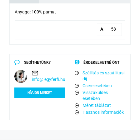
Anyaga: 100% pamut
A
58
SEGÍTHETÜNK?
ÉRDEKELHETNÉ ÖNT
Szállítás és szaállítási
díj
info@legyferfi.hu
Csere esetében
Visszaküldés
HÍVJON MINKET
esetében
Méret táblázat
Hasznos információk