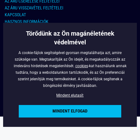
AZ ÁRU CSERÉLÉSE FELTÉTELEI
AZ ÁRU VISSZAVÉTEL FELTÉTELEI
KAPCSOLAT
HASZNOS INFORMÁCIÓK
Törődünk az Ön magánéletének
KAPCSOLAT
védelmével
E-MAIL CÍM:
info@legyferfi.hu
A cookie-fájlok segítségével gyorsan megtalálhatja azt, amire
szüksége van. Megtakarítják az Ön idejét, és megakadályozzák az
FONTOS INFORMÁCIÓK
irreleváns hirdetések megjelenítését.
cookies
-kat használunk annak
tudtára, hogy a weboldalunkon tartózkodik, és az Ön preferenciái
RÓLUNK
szerint jelenítjük meg termékeinket. A cookie-fájlok segítenek a
BLOG
böngészési élmény javításában.
FACEBOOK
Mindent elutasít
MINDENT ELFOGAD
Copyright © 2022 - Legyferfi.hu
Powered by
Simplia.cz
.