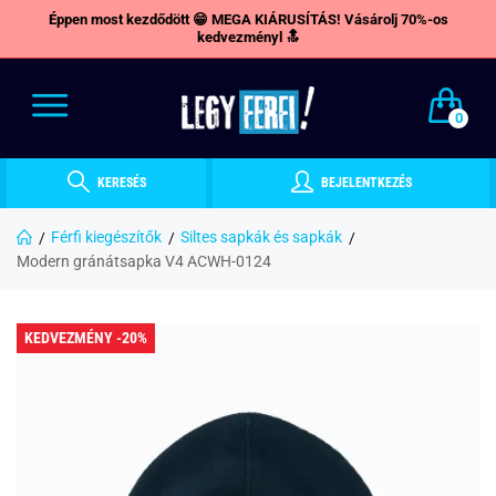
Éppen most kezdődött 😁 MEGA KIÁRUSÍTÁS! Vásárolj 70%-os
kedvezményl 🔝
0
KERESÉS
BEJELENTKEZÉS
Férfi kiegészítők
Siltes sapkák és sapkák
Modern gránátsapka V4 ACWH-0124
KEDVEZMÉNY -20%