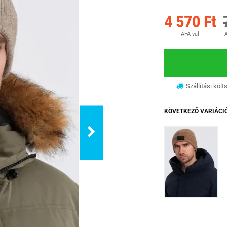
4 570 Ft
ÁFA-val
A
Szállítási költ
KÖVETKEZŐ VARIÁCI