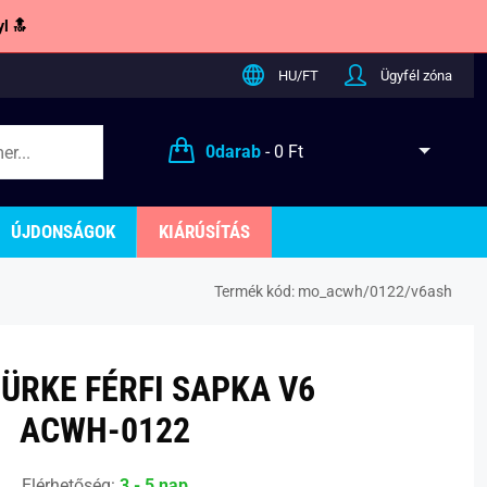
l 🔝
HU/FT
Ügyfél zóna
0
darab
-
0 Ft
ÚJDONSÁGOK
KIÁRÚSÍTÁS
Termék kód:
mo_acwh/0122/v6ash
ZÜRKE FÉRFI SAPKA V6
ACWH-0122
Elérhetőség:
3 - 5 nap