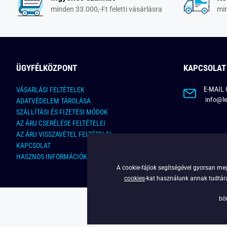
minden 33.000,-Ft feletti vásárlásra
min
ÜGYFÉLKÖZPONT
KAPCSOLAT
E-MAIL 
VÁSARLÁSI FELTÉTELEK
info@le
ADATVÉDELEM TÁROLÁSA
SZÁLLÍTÁSI ÉS FIZETÉSI MÓDOK
AZ ÁRU CSERÉLÉSE FELTÉTELEI
AZ ÁRU VISSZAVÉTEL FELTÉTELEI
KAPCSOLAT
HASZNOS INFORMÁCIÓK
A cookie-fájlok segítségével gyorsan meg
cookies
-kat használunk annak tudtára,
bö