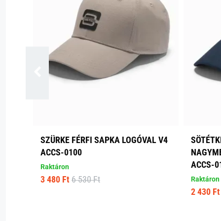
SZÜRKE FÉRFI SAPKA LOGÓVAL V4
SÖTÉTK
ACCS-0100
NAGYMÉ
ACCS-0
Raktáron
3 480 Ft
6 530 Ft
Raktáron
2 430 Ft