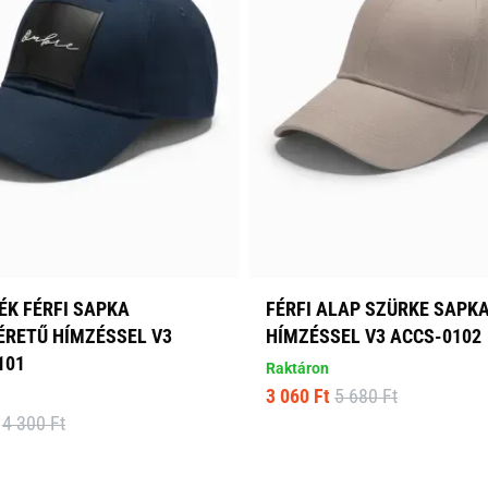
ÉK FÉRFI SAPKA
FÉRFI ALAP SZÜRKE SAPK
RETŰ HÍMZÉSSEL V3
HÍMZÉSSEL V3 ACCS-0102
101
Raktáron
3 060 Ft
5 680 Ft
4 300 Ft