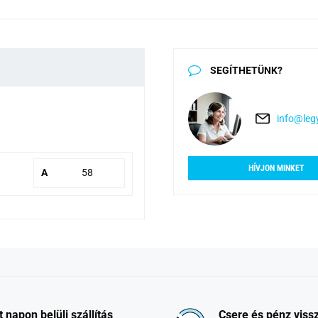
SEGÍTHETÜNK?
info@legy
HÍVJON MINKET
A
58
t napon belüli szállítás
Csere és pénz vissz