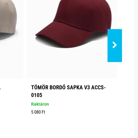
A
TÖMÖR BORDÓ SAPKA V3 ACCS-
TÖMÖ
0105
0105
Raktáron
Raktá
5 080 Ft
5 180 F