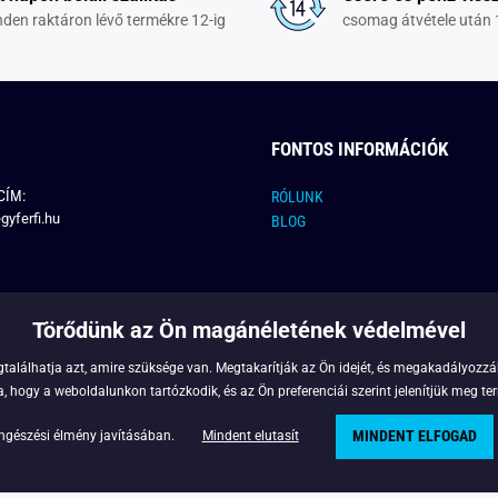
den raktáron lévő termékre 12-ig
csomag átvétele után 
FONTOS INFORMÁCIÓK
CÍM:
RÓLUNK
gyferfi.hu
BLOG
Törődünk az Ön magánéletének védelmével
találhatja azt, amire szüksége van. Megtakarítják az Ön idejét, és megakadályozzák
 hogy a weboldalunkon tartózkodik, és az Ön preferenciái szerint jelenítjük meg ter
MINDENT ELFOGAD
Copyright © 2022 - Legyferfi.hu
ngészési élmény javításában.
Mindent elutasít
Powered by
Simplia.cz
.