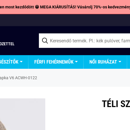
en most kezdődött 😁 MEGA KIÁRUSÍTÁS! Vásárolj 70%-os kedvezmény
TOZETTEL
GÉSZÍTŐK
FÉRFI FEHÉRNEMŰK
NŐI RUHÁZAT
i sapka V6 ACWH-0122
TÉLI S