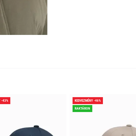
 -43%
KEDVEZMÉNY -46%
RAKTÁRON