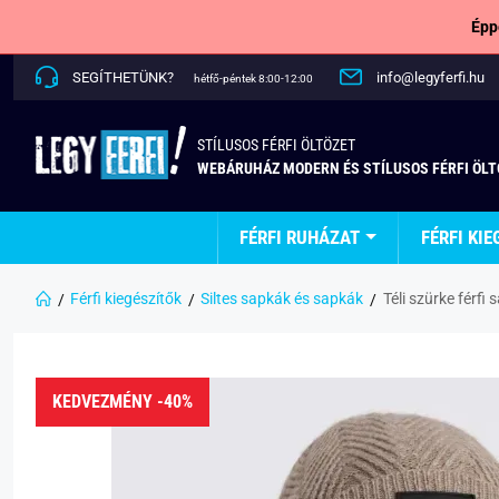
Épp
SEGÍTHETÜNK?
info@legyferfi.hu
hétfő-péntek 8:00-12:00
STÍLUSOS FÉRFI ÖLTÖZET
WEBÁRUHÁZ MODERN ÉS STÍLUSOS FÉRFI ÖL
FÉRFI RUHÁZAT
FÉRFI KIE
Férfi kiegészítők
Siltes sapkák és sapkák
Téli szürke férf
KEDVEZMÉNY -40%