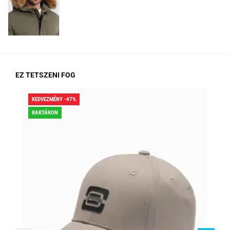
EZ TETSZENI FOG
KEDVEZMÉNY -47%
KED
RAKTÁRON
RA