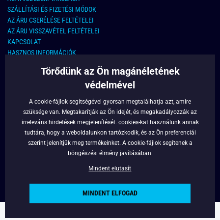
SZÁLLÍTÁSI ÉS FIZETÉSI MÓDOK
AZ ÁRU CSERÉLÉSE FELTÉTELEI
AZ ÁRU VISSZAVÉTEL FELTÉTELEI
KAPCSOLAT
HASZNOS INFORMÁCIÓK
Törődünk az Ön magánéletének
KAPCSOLAT
védelmével
E-MAIL CÍM:
info@legyferfi.hu
A cookie-fájlok segítségével gyorsan megtalálhatja azt, amire
szüksége van. Megtakarítják az Ön idejét, és megakadályozzák az
FONTOS INFORMÁCIÓK
irreleváns hirdetések megjelenítését.
cookies
-kat használunk annak
tudtára, hogy a weboldalunkon tartózkodik, és az Ön preferenciái
RÓLUNK
szerint jelenítjük meg termékeinket. A cookie-fájlok segítenek a
BLOG
böngészési élmény javításában.
FACEBOOK
Mindent elutasít
MINDENT ELFOGAD
Copyright © 2022 - Legyferfi.hu