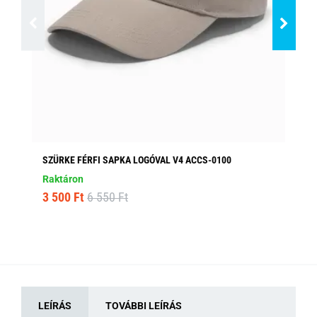
SZÜRKE FÉRFI SAPKA LOGÓVAL V4 ACCS-0100
SÖ
AC
Raktáron
Ra
3 500 Ft
6 550 Ft
2 
LEÍRÁS
TOVÁBBI LEÍRÁS