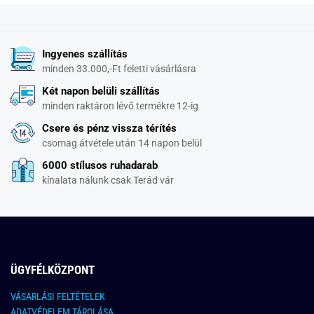
Ingyenes szállítás
minden 33.000,-Ft feletti vásárlásra
Két napon belüli szállítás
minden raktáron lévő termékre 12-ig
Csere és pénz vissza térítés
csomag átvétele után 14 napon belül
6000 stílusos ruhadarab
kínalata nálunk csak Terád vár
ÜGYFÉLKÖZPONT
VÁSARLÁSI FELTÉTELEK
ADATVÉDELEM TÁROLÁSA