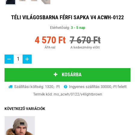
TÉLI VILÁGOSBARNA FÉRFI SAPKA V4 ACWH-0122
Elérhetőség:
3 - 5 nap
4 570 Ft
7 670 Ft
ÁFA-val
A kedvezmény előtt
KOSÁRBA
Szállítási költség: 1320,- Ft
Ingyenes szállítás 33000,-Ft felett
Termék kód:
mo_acwh/0122/v4lightbrown
KÖVETKEZŐ VARIÁCIÓK