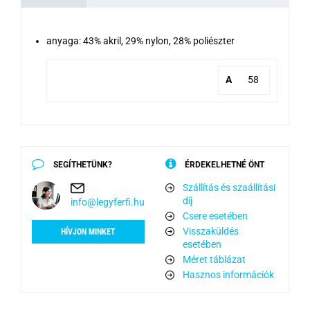
anyaga: 43% akril, 29% nylon, 28% poliészter
A
58
SEGÍTHETÜNK?
ÉRDEKELHETNÉ ÖNT
Szállítás és szaállítási
díj
info@legyferfi.hu
Csere esetében
Visszaküldés
HÍVJON MINKET
esetében
Méret táblázat
Hasznos információk