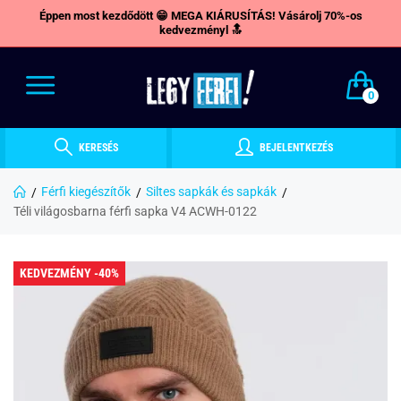
Éppen most kezdődött 😁 MEGA KIÁRUSÍTÁS! Vásárolj 70%-os
kedvezményl 🔝
0
KERESÉS
BEJELENTKEZÉS
Férfi kiegészítők
Siltes sapkák és sapkák
Téli világosbarna férfi sapka V4 ACWH-0122
KEDVEZMÉNY -40%