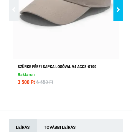
SZÜRKE FÉRFI SAPKA LOGÓVAL V4 ACCS-0100
SÖ
AC
Raktáron
Ra
3 500 Ft
6 550 Ft
2 
LEÍRÁS
TOVÁBBI LEÍRÁS