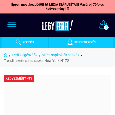
Éppen most kezdődött 😁 MEGA KIÁRUSÍTÁS! Vásárolj 70%-os
kedvezményl 🔝
0
KERESÉS
BEJELENTKEZÉS
Férfi kiegészítők
Siltes sapkák és sapkák
Trendi fekete siltes sapka New York H172
KEDVEZMÉNY -8%