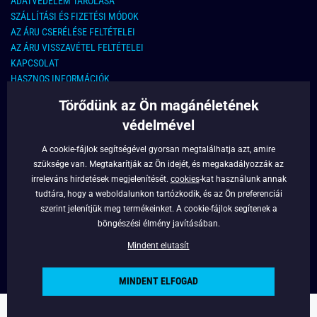
ADATVÉDELEM TÁROLÁSA
SZÁLLÍTÁSI ÉS FIZETÉSI MÓDOK
AZ ÁRU CSERÉLÉSE FELTÉTELEI
AZ ÁRU VISSZAVÉTEL FELTÉTELEI
KAPCSOLAT
HASZNOS INFORMÁCIÓK
Törődünk az Ön magánéletének
KAPCSOLAT
védelmével
E-MAIL CÍM:
info@legyferfi.hu
A cookie-fájlok segítségével gyorsan megtalálhatja azt, amire
szüksége van. Megtakarítják az Ön idejét, és megakadályozzák az
FONTOS INFORMÁCIÓK
irreleváns hirdetések megjelenítését.
cookies
-kat használunk annak
tudtára, hogy a weboldalunkon tartózkodik, és az Ön preferenciái
RÓLUNK
szerint jelenítjük meg termékeinket. A cookie-fájlok segítenek a
BLOG
böngészési élmény javításában.
FACEBOOK
Mindent elutasít
MINDENT ELFOGAD
Copyright © 2022 - Legyferfi.hu