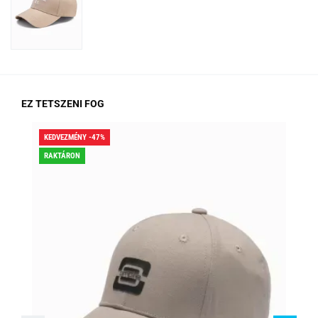
EZ TETSZENI FOG
KEDVEZMÉNY -47%
KED
RAKTÁRON
RA