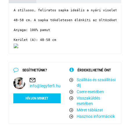
A stílusos, feliratos sapka ideális a nyári viselethez. Á
48-58 cm. A sapka tökéletesen élénkíti az öltözéket!

Anyaga: 100% pamut

Kerület (A): 48-58 cm
SEGÍTHETÜNK?
ÉRDEKELHETNÉ ÖNT
Szállítás és szaállítási
díj
info@legyferfi.hu
Csere esetében
Visszaküldés
HÍVJON MINKET
esetében
Méret táblázat
Hasznos információk