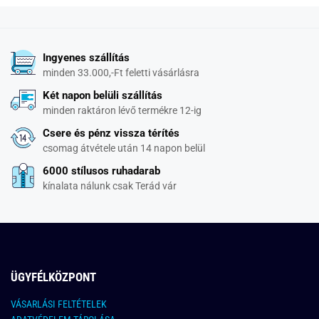
Ingyenes szállítás
minden 33.000,-Ft feletti vásárlásra
Két napon belüli szállítás
minden raktáron lévő termékre 12-ig
Csere és pénz vissza térítés
csomag átvétele után 14 napon belül
6000 stílusos ruhadarab
kínalata nálunk csak Terád vár
ÜGYFÉLKÖZPONT
VÁSARLÁSI FELTÉTELEK