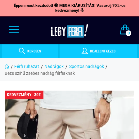
Éppen most kezdődött 😁 MEGA KIÁRUSÍTÁS! Vásárolj 70%-os
kedvezményl 🔝
0
KERESÉS
BEJELENTKEZÉS
Férfi ruházat
Nadrágok
Sportos nadrágok
Bézs színű zsebes nadrág férfiaknak
KEDVEZMÉNY -30%