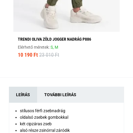
TRENDI OLIVA ZÖLD JOGGER NADRÁG P886
ST
Elérhető méretek:
S,
M
Elé
10 190 Ft
23 010 Ft
10
LEÍRÁS
TOVÁBBI LEÍRÁS
stílusos férfi zsebnadrág
oldalsó zsebek gombokkal
két cipzáras zseb
alsó része zsinórral záródik