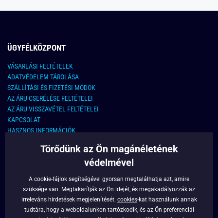
ÜGYFÉLKÖZPONT
VÁSARLÁSI FELTÉTELEK
ADATVÉDELEM TÁROLÁSA
SZÁLLÍTÁSI ÉS FIZETÉSI MÓDOK
AZ ÁRU CSERÉLÉSE FELTÉTELEI
AZ ÁRU VISSZAVÉTEL FELTÉTELEI
KAPCSOLAT
HASZNOS INFORMÁCIÓK
Törődünk az Ön magánéletének
KAPCSOLAT
védelmével
E-MAIL CÍM:
info@legyferfi.hu
A cookie-fájlok segítségével gyorsan megtalálhatja azt, amire
szüksége van. Megtakarítják az Ön idejét, és megakadályozzák az
FONTOS INFORMÁCIÓK
irreleváns hirdetések megjelenítését.
cookies
-kat használunk annak
tudtára, hogy a weboldalunkon tartózkodik, és az Ön preferenciái
RÓLUNK