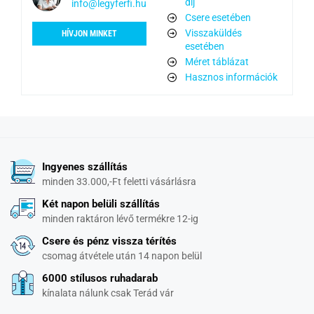
díj
info@legyferfi.hu
Csere esetében
Visszaküldés
HÍVJON MINKET
esetében
Méret táblázat
Hasznos információk
Ingyenes szállítás
minden 33.000,-Ft feletti vásárlásra
Két napon belüli szállítás
minden raktáron lévő termékre 12-ig
Csere és pénz vissza térítés
csomag átvétele után 14 napon belül
6000 stílusos ruhadarab
kínalata nálunk csak Terád vár