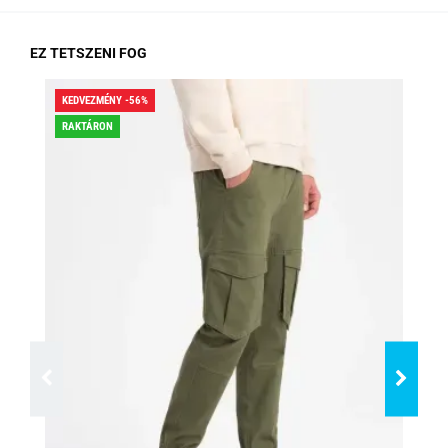
EZ TETSZENI FOG
KEDVEZMÉNY -56%
KED
RAKTÁRON
RA