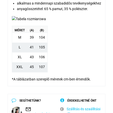
alkalmas a mindennapi szabadidős tevékenységekhez
anyagösszetétel: 65 % pamut, 35 % poliészter.
MÉRET
(A)
(B)
M
39
104
L
41
105
XL
43
106
XXL
45
107
*A táblázatban szereplő méretek cm-ben értendők.
SEGÍTHETÜNK?
ÉRDEKELHETNÉ ÖNT
Szállítás és szaállítási