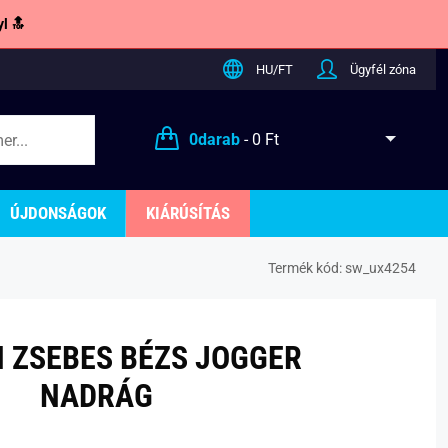
l 🔝
HU/FT
Ügyfél zóna
0
darab
-
0 Ft
ÚJDONSÁGOK
KIÁRÚSÍTÁS
Termék kód:
sw_ux4254
 ZSEBES BÉZS JOGGER
NADRÁG