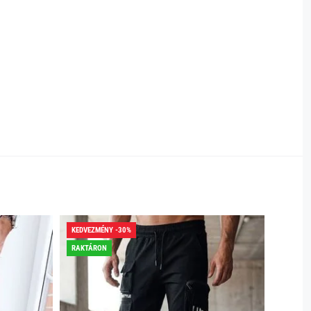
KEDVEZMÉNY -30%
KEDVEZ
RAKTÁRON
RAKTÁR