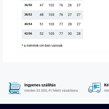
47
102
76
26
27
36/50
48
103
76
27
27
38/52
51
103
77
28
27
40/54
52
105
77
30
28
42/56
* a méretek cm-ben vannak
Ingyenes szállítás
Ké
minden 33.000,-Ft feletti vásárlásra
min