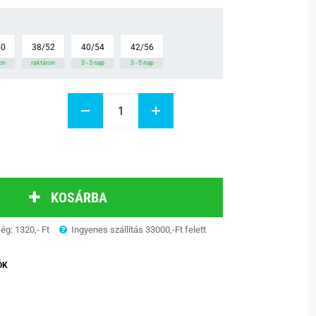
50
38/52
40/54
42/56
on
raktáron
3 - 5 nap
3 - 5 nap
KOSÁRBA
ség: 1320,- Ft
Ingyenes szállítás 33000,-Ft felett
ÓK