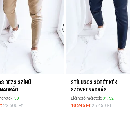
OS BÉZS SZÍNŰ
STÍLUSOS SÖTÉT KÉK
TNADRÁG
SZÖVETNADRÁG
méretek:
30
Elérhető méretek:
31,
32
t
23 500 Ft
10 245 Ft
25 450 Ft