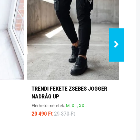
TRENDI FEKETE ZSEBES JOGGER
TREN
NADRÁG UP
NADR
Elérhető méretek:
M,
XL,
XXL
Elérhe
20 490 Ft
29 370 Ft
20 58