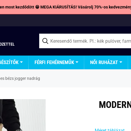
en most kezdődött 😁 MEGA KIÁRUSÍTÁS! Vásárolj 70%-os kedvezmény
TOZETTEL
GÉSZÍTŐK
FÉRFI FEHÉRNEMŰK
NŐI RUHÁZAT
es bézs jogger nadrág
MODERN
Méret táblázat