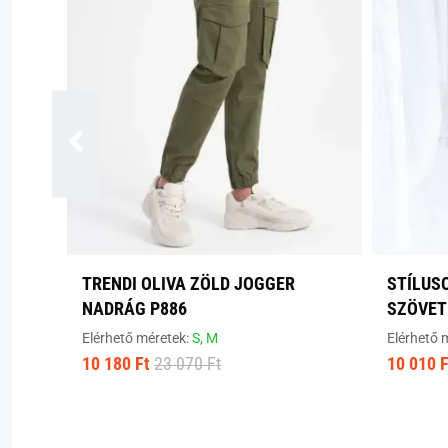
TRENDI OLIVA ZÖLD JOGGER
STÍLUS
NADRÁG P886
SZÖVE
Elérhető méretek:
S,
M
Elérhető 
10 180 Ft
23 070 Ft
10 010 F