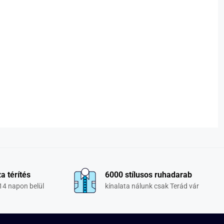
a térítés
6000 stílusos ruhadarab
14 napon belül
kínalata nálunk csak Terád vár