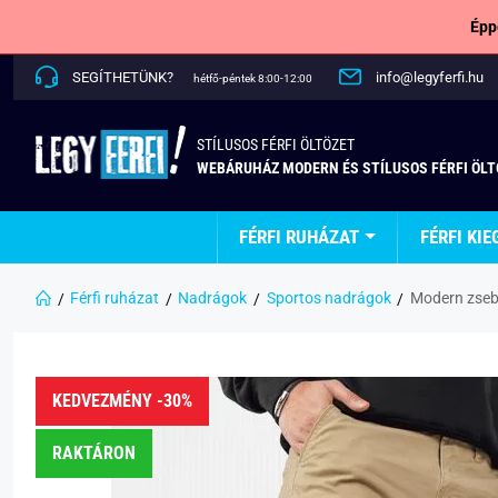
Épp
SEGÍTHETÜNK?
info@legyferfi.hu
hétfő-péntek 8:00-12:00
STÍLUSOS FÉRFI ÖLTÖZET
WEBÁRUHÁZ MODERN ÉS STÍLUSOS FÉRFI ÖL
FÉRFI RUHÁZAT
FÉRFI KIE
Férfi ruházat
Nadrágok
Sportos nadrágok
Modern zseb
KEDVEZMÉNY -30%
RAKTÁRON