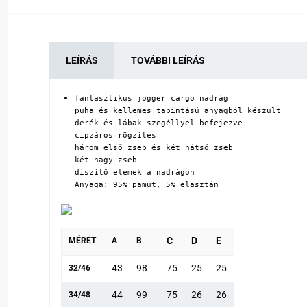
LEÍRÁS
TOVÁBBI LEÍRÁS
fantasztikus jogger cargo nadrág

puha és kellemes tapintású anyagból készült

derék és lábak szegéllyel befejezve

cipzáros rögzítés

három első zseb és két hátsó zseb

két nagy zseb

díszítő elemek a nadrágon

Anyaga: 95% pamut, 5% elasztán
C
D
E
MÉRET
A
B
43
98
75
25
25
32/46
44
99
75
26
26
34/48