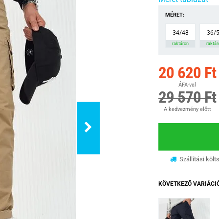
MÉRET:
34/48
36/
raktáron
raktár
20 620 Ft
ÁFA-val
29 570 Ft
A kedvezmény előtt
Szállítási költ
KÖVETKEZŐ VARIÁCI