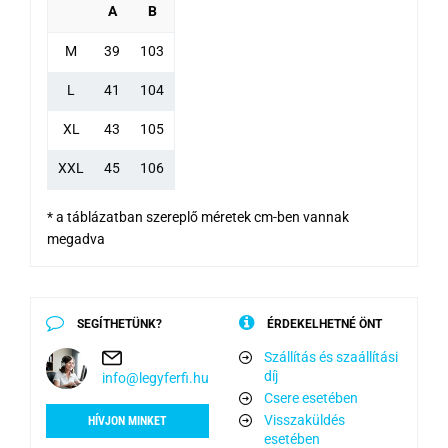
A
B
M
39
103
L
41
104
XL
43
105
XXL
45
106
* a táblázatban szereplő méretek cm-ben vannak
megadva
SEGÍTHETÜNK?
ÉRDEKELHETNÉ ÖNT
Szállítás és szaállítási
díj
info@legyferfi.hu
Csere esetében
Visszaküldés
HÍVJON MINKET
esetében