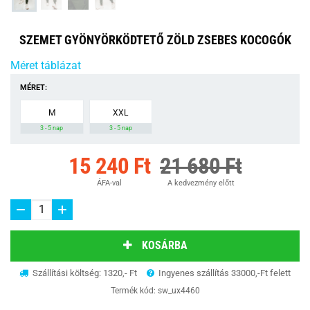
SZEMET GYÖNYÖRKÖDTETŐ ZÖLD ZSEBES KOCOGÓK
Méret táblázat
MÉRET:
M
XXL
3 - 5 nap
3 - 5 nap
15 240 Ft
21 680 Ft
ÁFA-val
A kedvezmény előtt
KOSÁRBA
Szállítási költség: 1320,- Ft
Ingyenes szállítás 33000,-Ft felett
Termék kód:
sw_ux4460