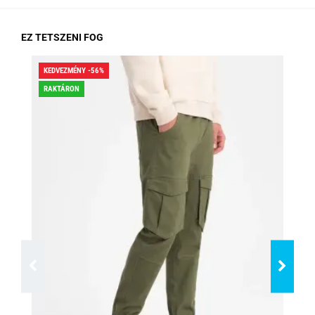
EZ TETSZENI FOG
KEDVEZMÉNY -56%
KED
RAKTÁRON
RA