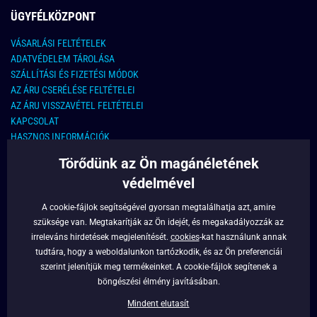
ÜGYFÉLKÖZPONT
VÁSARLÁSI FELTÉTELEK
ADATVÉDELEM TÁROLÁSA
SZÁLLÍTÁSI ÉS FIZETÉSI MÓDOK
AZ ÁRU CSERÉLÉSE FELTÉTELEI
AZ ÁRU VISSZAVÉTEL FELTÉTELEI
KAPCSOLAT
HASZNOS INFORMÁCIÓK
Törődünk az Ön magánéletének
KAPCSOLAT
védelmével
E-MAIL CÍM:
info@legyferfi.hu
A cookie-fájlok segítségével gyorsan megtalálhatja azt, amire
szüksége van. Megtakarítják az Ön idejét, és megakadályozzák az
FONTOS INFORMÁCIÓK
irreleváns hirdetések megjelenítését.
cookies
-kat használunk annak
tudtára, hogy a weboldalunkon tartózkodik, és az Ön preferenciái
RÓLUNK
szerint jelenítjük meg termékeinket. A cookie-fájlok segítenek a
BLOG
böngészési élmény javításában.
FACEBOOK
Mindent elutasít