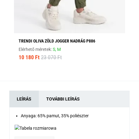
TRENDI OLIVA ZÖLD JOGGER NADRÁG P886
ST
Elérhető méretek:
S,
M
Elé
10 180 Ft
23 070 Ft
10
LEÍRÁS
TOVÁBBI LEÍRÁS
Anyaga: 65% pamut, 35% poliészter