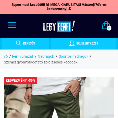
Éppen most kezdődött 😁 MEGA KIÁRUSÍTÁS! Vásárolj 70%-os
kedvezményl 🔝
0
KERESÉS
BEJELENTKEZÉS
Férfi ruházat
Nadrágok
Sportos nadrágok
Szemet gyönyörködtető zöld zsebes kocogók
KEDVEZMÉNY -30%