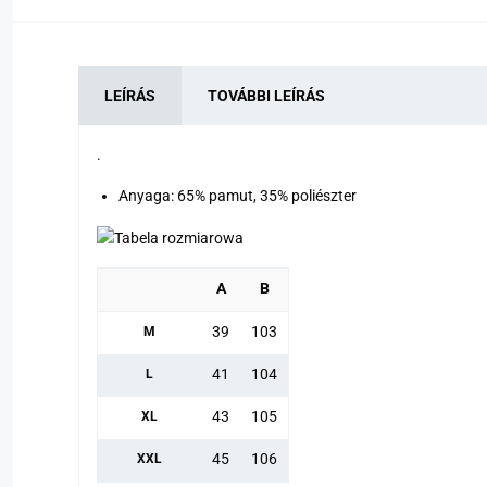
LEÍRÁS
TOVÁBBI LEÍRÁS
.
Anyaga: 65% pamut, 35% poliészter
A
B
39
103
M
41
104
L
43
105
XL
45
106
XXL