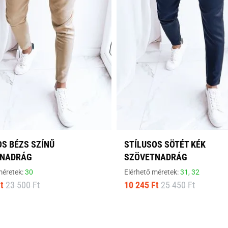
OS BÉZS SZÍNŰ
STÍLUSOS SÖTÉT KÉK
TNADRÁG
SZÖVETNADRÁG
méretek:
30
Elérhető méretek:
31,
32
t
23 500 Ft
10 245 Ft
25 450 Ft