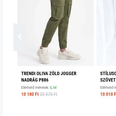
TRENDI OLIVA ZÖLD JOGGER
STÍLUS
NADRÁG P886
SZÖVE
Elérhető méretek:
S,
M
Elérhető 
10 180 Ft
23 070 Ft
10 010 F