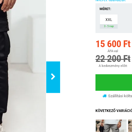
MÉRET:
XXL
3 - 5 nap
15 600 Ft
ÁFA-val
22 200 Ft
A kedvezmény előtt
Szállítási költ
KÖVETKEZŐ VARIÁCI