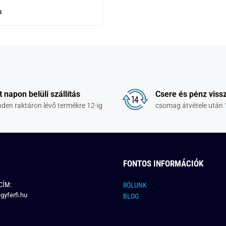
a
t napon belüli szállítás
Csere és pénz vissz
den raktáron lévő termékre 12-ig
csomag átvétele után 
FONTOS INFORMÁCIÓK
CÍM:
RÓLUNK
gyferfi.hu
BLOG