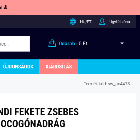
l 🔝
HU/FT
Ügyfél zóna
0
darab
-
0 Ft
ÚJDONSÁGOK
KIÁRÚSÍTÁS
Termék kód:
sw_ux4473
NDI FEKETE ZSEBES
KOCOGÓNADRÁG