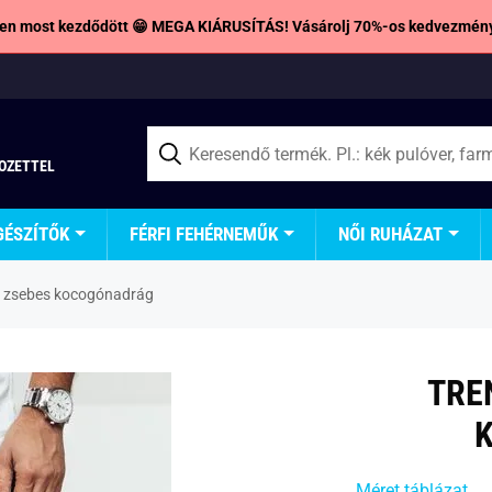
en most kezdődött 😁 MEGA KIÁRUSÍTÁS! Vásárolj 70%-os kedvezmény
TOZETTEL
GÉSZÍTŐK
FÉRFI FEHÉRNEMŰK
NŐI RUHÁZAT
te zsebes kocogónadrág
TRE
Méret táblázat