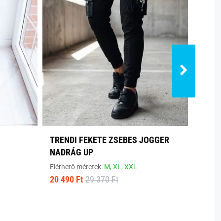
TRENDI FEKETE ZSEBES JOGGER
TREN
NADRÁG UP
NADR
Elérhető méretek:
M,
XL,
XXL
Elérhe
20 490 Ft
29 370 Ft
20 65