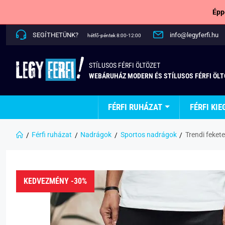
Épp
SEGÍTHETÜNK?
info@legyferfi.hu
hétfő-péntek 8:00-12:00
STÍLUSOS FÉRFI ÖLTÖZET
WEBÁRUHÁZ MODERN ÉS STÍLUSOS FÉRFI ÖL
FÉRFI RUHÁZAT
FÉRFI KIE
Férfi ruházat
Nadrágok
Sportos nadrágok
Trendi feke
KEDVEZMÉNY -30%