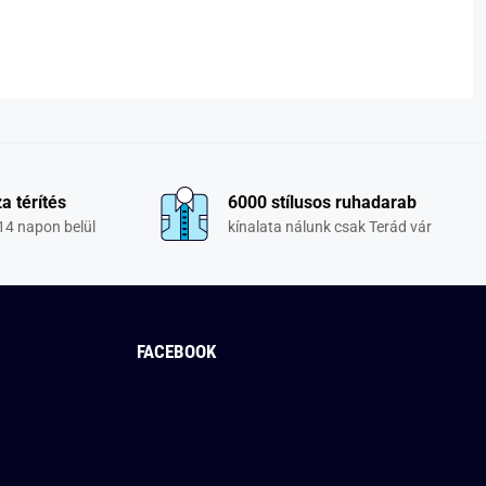
a térítés
6000 stílusos ruhadarab
14 napon belül
kínalata nálunk csak Terád vár
FACEBOOK