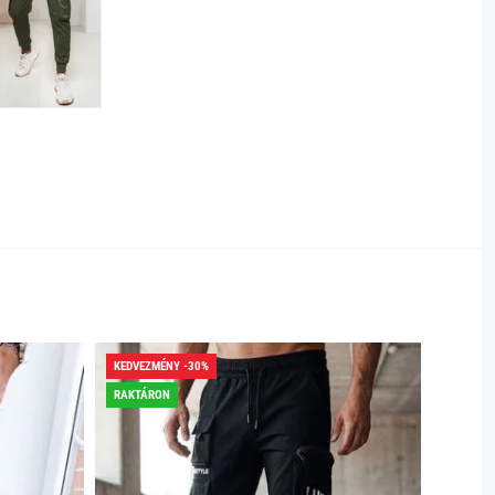
KEDVEZMÉNY -30%
KEDVEZ
RAKTÁRON
RAKTÁR