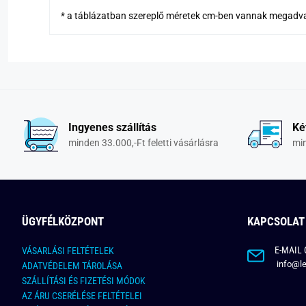
* a táblázatban szereplő méretek cm-ben vannak megadv
Ingyenes szállítás
Ké
minden 33.000,-Ft feletti vásárlásra
min
ÜGYFÉLKÖZPONT
KAPCSOLAT
E-MAIL 
VÁSARLÁSI FELTÉTELEK
info@le
ADATVÉDELEM TÁROLÁSA
SZÁLLÍTÁSI ÉS FIZETÉSI MÓDOK
AZ ÁRU CSERÉLÉSE FELTÉTELEI