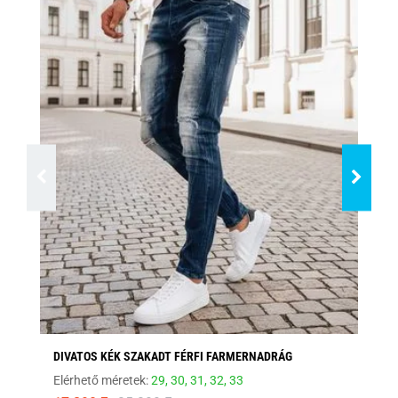
DIVATOS KÉK SZAKADT FÉRFI FARMERNADRÁG
MO
Elérhető méretek:
29,
30,
31,
32,
33
Elé