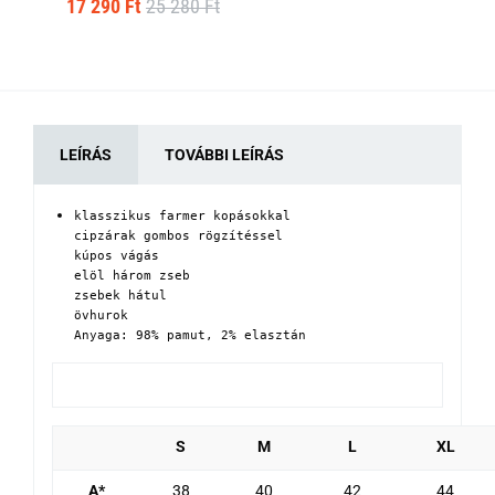
17 290 Ft
25 280 Ft
17
LEÍRÁS
TOVÁBBI LEÍRÁS
klasszikus farmer kopásokkal

cipzárak gombos rögzítéssel

kúpos vágás

elöl három zseb

zsebek hátul 

övhurok

Anyaga: 98% pamut, 2% elasztán
S
M
L
XL
A*
38
40
42
44