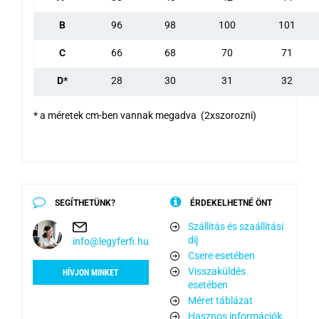
B
96
98
100
101
C
66
68
70
71
D*
28
30
31
32
* a méretek cm-ben vannak megadva (2xszorozni)
SEGÍTHETÜNK?
ÉRDEKELHETNÉ ÖNT
Szállítás és szaállítási
díj
info@legyferfi.hu
Csere esetében
Visszaküldés
HÍVJON MINKET
esetében
Méret táblázat
Hasznos információk