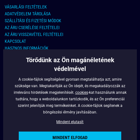
VÁSARLÁSI FELTÉTELEK
ADATVÉDELEM TÁROLÁSA
SZÁLLÍTÁSI ÉS FIZETÉSI MÓDOK
AZ ÁRU CSERÉLÉSE FELTÉTELEI
AZ ÁRU VISSZAVÉTEL FELTÉTELEI
KAPCSOLAT
HASZNOS INFORMÁCIÓK
Törődünk az Ön magánéletének
KAPCSOLAT
védelmével
E-MAIL CÍM:
info@legyferfi.hu
A cookie-fájlok segítségével gyorsan megtalálhatja azt, amire
szüksége van. Megtakarítják az Ön idejét, és megakadályozzák az
FONTOS INFORMÁCIÓK
irreleváns hirdetések megjelenítését.
cookies
-kat használunk annak
tudtára, hogy a weboldalunkon tartózkodik, és az Ön preferenciái
RÓLUNK
szerint jelenítjük meg termékeinket. A cookie-fájlok segítenek a
BLOG
böngészési élmény javításában.
FACEBOOK
Mindent elutasít
MINDENT ELFOGAD