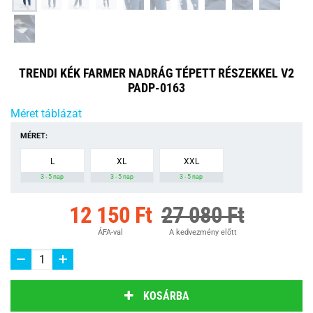
TRENDI KÉK FARMER NADRÁG TÉPETT RÉSZEKKEL V2
PADP-0163
Méret táblázat
MÉRET:
L
XL
XXL
3 - 5 nap
3 - 5 nap
3 - 5 nap
12 150 Ft
27 080 Ft
ÁFA-val
A kedvezmény előtt
KOSÁRBA