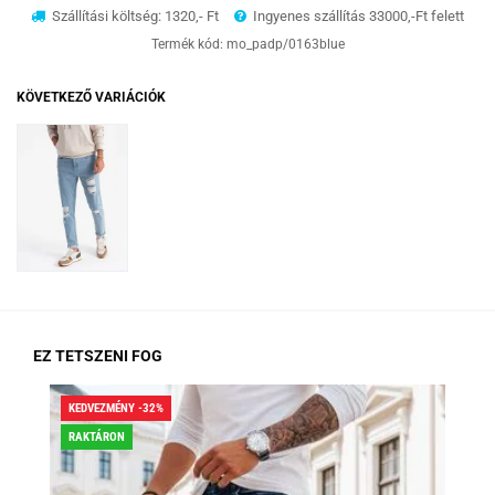
Szállítási költség: 1320,- Ft
Ingyenes szállítás 33000,-Ft felett
Termék kód:
mo_padp/0163blue
KÖVETKEZŐ VARIÁCIÓK
EZ TETSZENI FOG
KEDVEZMÉNY -32%
KED
RAKTÁRON
RA