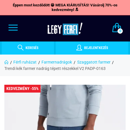
Éppen most kezdődött 😁 MEGA KIÁRUSÍTÁS! Vásárolj 70%-os
kedvezményl 🔝
0
KERESÉS
BEJELENTKEZÉS
Férfi ruházat
Farmernadrágok
Szaggatott farmer
Trendi kék farmer nadrág tépett részekkel V2 PADP-0163
KEDVEZMÉNY -55%