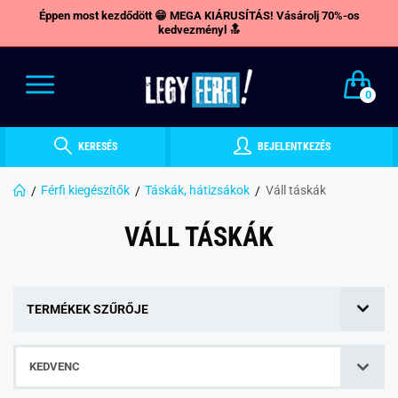
Éppen most kezdődött 😁 MEGA KIÁRUSÍTÁS! Vásárolj 70%-os
kedvezményl 🔝
0
KERESÉS
BEJELENTKEZÉS
Férfi kiegészítők
Táskák, hátizsákok
Váll táskák
VÁLL TÁSKÁK
TERMÉKEK SZŰRŐJE
KEDVENC