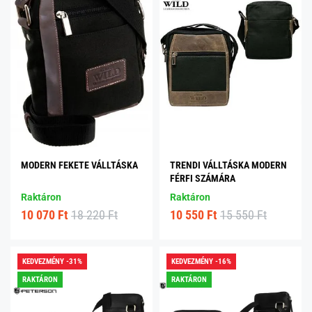
MODERN FEKETE VÁLLTÁSKA
TRENDI VÁLLTÁSKA MODERN
FÉRFI SZÁMÁRA
Raktáron
Raktáron
10 070 Ft
18 220 Ft
10 550 Ft
15 550 Ft
KEDVEZMÉNY -31%
KEDVEZMÉNY -16%
RAKTÁRON
RAKTÁRON