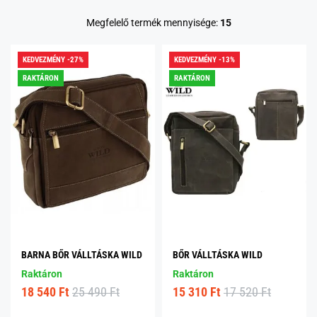
Megfelelő termék mennyisége:
15
KEDVEZMÉNY -27%
KEDVEZMÉNY -13%
RAKTÁRON
RAKTÁRON
BARNA BŐR VÁLLTÁSKA WILD
BŐR VÁLLTÁSKA WILD
Raktáron
Raktáron
18 540 Ft
25 490 Ft
15 310 Ft
17 520 Ft