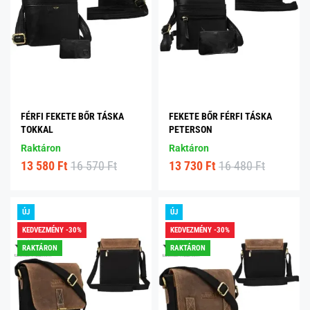
FÉRFI FEKETE BŐR TÁSKA
FEKETE BŐR FÉRFI TÁSKA
TOKKAL
PETERSON
Raktáron
Raktáron
13 580 Ft
16 570 Ft
13 730 Ft
16 480 Ft
ÚJ
ÚJ
KEDVEZMÉNY -30%
KEDVEZMÉNY -30%
RAKTÁRON
RAKTÁRON