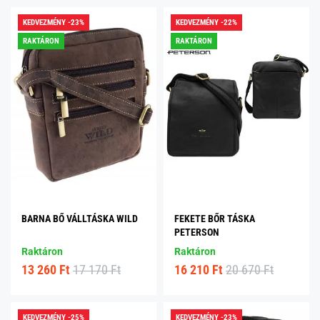
KEDVEZMÉNY -23%
KEDVEZMÉNY -22%
RAKTÁRON
RAKTÁRON
BARNA BŐ VÁLLTÁSKA WILD
FEKETE BŐR TÁSKA
PETERSON
Raktáron
Raktáron
13 260 Ft
17 170 Ft
16 210 Ft
20 670 Ft
KEDVEZMÉNY -25%
KEDVEZMÉNY -23%