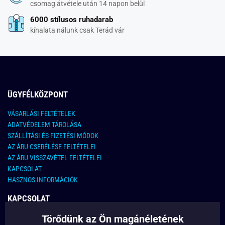
csomag átvétele után 14 napon belül
6000 stílusos ruhadarab
kínalata nálunk csak Terád vár
ÜGYFÉLKÖZPONT
VÁSARLÁSI FELTÉTELEK
ADATVÉDELEM TÁROLÁSA
SZÁLLÍTÁSI ÉS FIZETÉSI MÓDOK
AZ ÁRU CSERÉLÉSE FELTÉTELEI
AZ ÁRU VISSZAVÉTEL FELTÉTELEI
KAPCSOLAT
HASZNOS INFORMÁCIÓK
KAPCSOLAT
Törődünk az Ön magánéletének
E-MAIL CÍM: