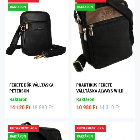
RAKTÁRON
RAKTÁRON
FEKETE BŐR VÁLLTÁSKA
PRAKTIKUS FEKETE
PETERSON
VÁLLTÁSKA ALWAYS WILD
Raktáron
Raktáron
14 120 Ft
18 880 Ft
10 980 Ft
14 310 Ft
KEDVEZMÉNY -45%
KEDVEZMÉNY -32%
RAKTÁRON
RAKTÁRON