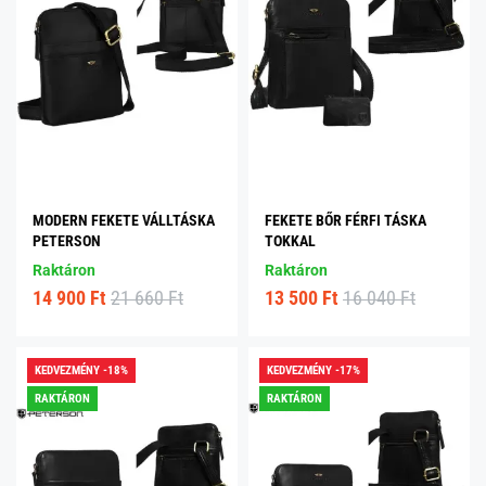
MODERN FEKETE VÁLLTÁSKA
FEKETE BŐR FÉRFI TÁSKA
PETERSON
TOKKAL
Raktáron
Raktáron
14 900 Ft
21 660 Ft
13 500 Ft
16 040 Ft
KEDVEZMÉNY -18%
KEDVEZMÉNY -17%
RAKTÁRON
RAKTÁRON