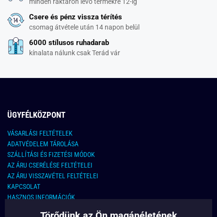
minden raktáron lévő termékre 12-ig
Csere és pénz vissza térítés
csomag átvétele után 14 napon belül
6000 stílusos ruhadarab
kínalata nálunk csak Terád vár
ÜGYFÉLKÖZPONT
VÁSARLÁSI FELTÉTELEK
ADATVÉDELEM TÁROLÁSA
SZÁLLÍTÁSI ÉS FIZETÉSI MÓDOK
AZ ÁRU CSERÉLÉSE FELTÉTELEI
AZ ÁRU VISSZAVÉTEL FELTÉTELEI
KAPCSOLAT
HASZNOS INFORMÁCIÓK
Törődünk az Ön magánéletének
KAPCSOLAT