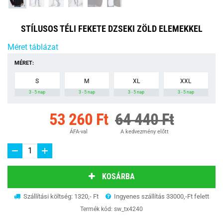
STÍLUSOS TÉLI FEKETE DZSEKI ZÖLD ELEMEKKEL
Méret táblázat
MÉRET:
S
M
XL
XXL
3 - 5 nap
3 - 5 nap
3 - 5 nap
3 - 5 nap
53 260 Ft
64 440 Ft
ÁFA-val
A kedvezmény előtt
KOSÁRBA
Szállítási költség: 1320,- Ft
Ingyenes szállítás 33000,-Ft felett
Termék kód:
sw_tx4240