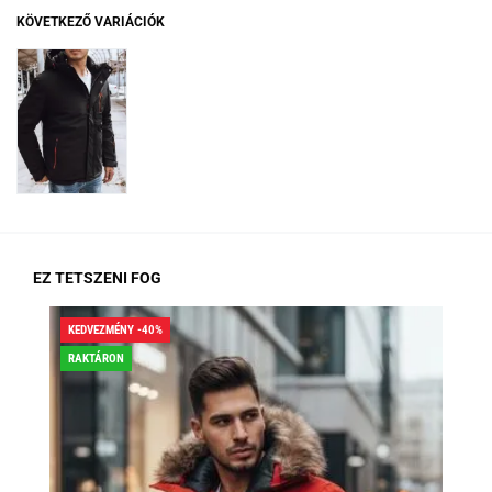
KÖVETKEZŐ VARIÁCIÓK
EZ TETSZENI FOG
KEDVEZMÉNY -40%
KED
RAKTÁRON
RA