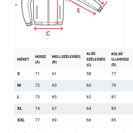
ALSÓ
KÜLSŐ
HOSSZ
MELLSZÉLESSÉG
MÉRET
SZÉLESSÉG
UJJHOSSZ
(A)
(B)
(D)
(C)
S
71
61
58
77
M
72
63
60
79
L
73
65
62
81
XL
74
67
64
83
XXL
77
69
66
85