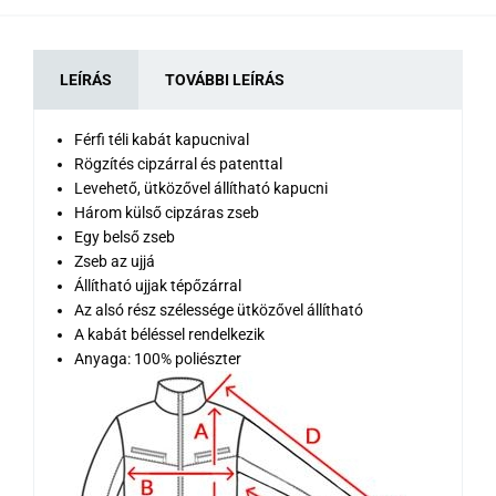
LEÍRÁS
TOVÁBBI LEÍRÁS
Férfi téli kabát kapucnival
Rögzítés cipzárral és patenttal
Levehető, ütközővel állítható kapucni
Három külső cipzáras zseb
Egy belső zseb
Zseb az ujjá
Állítható ujjak tépőzárral
Az alsó rész szélessége ütközővel állítható
A kabát béléssel rendelkezik
Anyaga: 100% poliészter