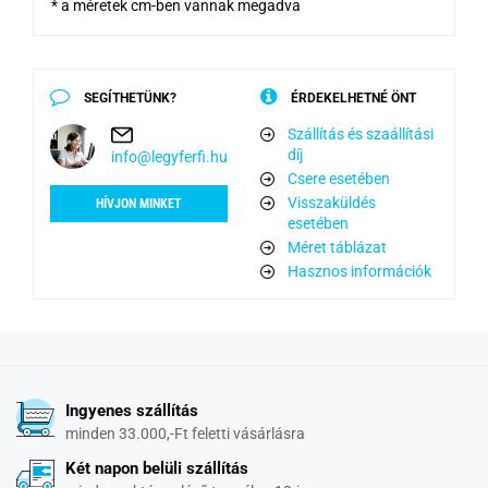
* a méretek cm-ben vannak megadva
SEGÍTHETÜNK?
ÉRDEKELHETNÉ ÖNT
Szállítás és szaállítási
díj
info@legyferfi.hu
Csere esetében
Visszaküldés
HÍVJON MINKET
esetében
Méret táblázat
Hasznos információk
Ingyenes szállítás
minden 33.000,-Ft feletti vásárlásra
Két napon belüli szállítás