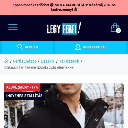
Éppen most kezdődött 😁 MEGA KIÁRUSÍTÁS! Vásárolj 70%-os
kedvezményl 🔝
0
KERESÉS
BEJELENTKEZÉS
Férfi ruházat
Dzsekik
Téli dzsekik
Stílusos téli fekete dzseki zöld elemekkel
KEDVEZMÉNY -17%
INGYENES SZÁLLÍTÁS