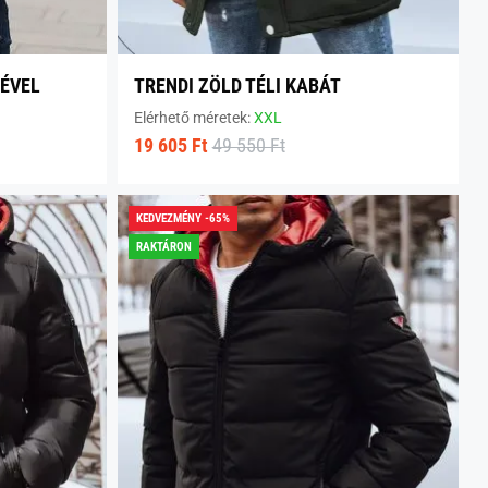
MÉVEL
TRENDI ZÖLD TÉLI KABÁT
Elérhető méretek:
XXL
19 605 Ft
49 550 Ft
KEDVEZMÉNY -65%
RAKTÁRON