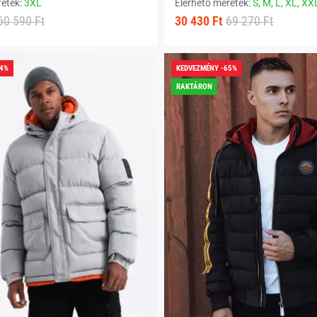
retek:
3XL
Elérhető méretek:
S,
M,
L,
XL,
XX
60 590 Ft
30 430 Ft
69 270 Ft
64%
KEDVEZMÉNY -65%
RAKTÁRON