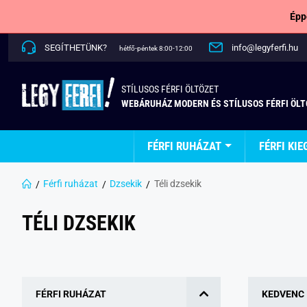
Épp
SEGÍTHETÜNK?
info@legyferfi.hu
hétfő-péntek 8:00-12:00
STÍLUSOS FÉRFI ÖLTÖZET
WEBÁRUHÁZ MODERN ÉS STÍLUSOS FÉRFI ÖL
FÉRFI RUHÁZAT
FÉRFI KIE
Férfi ruházat
Dzsekik
Téli dzsekik
TÉLI DZSEKIK
FÉRFI RUHÁZAT
KEDVENC