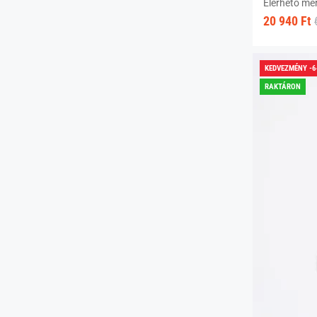
Elérhető mé
20 940 Ft
KEDVEZMÉNY -
RAKTÁRON