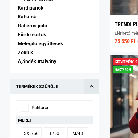
Kardigánok 
Kabátok 
TRENDI P
Galléros póló 
Elérhető mé
Fürdő sortok 
25 550 Ft
Melegítő együttesek 
Zoknik 
Ajándék utalvány 
KEDVEZMÉNY -
RAKTÁRON
TERMÉKEK SZŰRŐJE
Raktáron
MÉRET
3XL/56
L/50
M/48