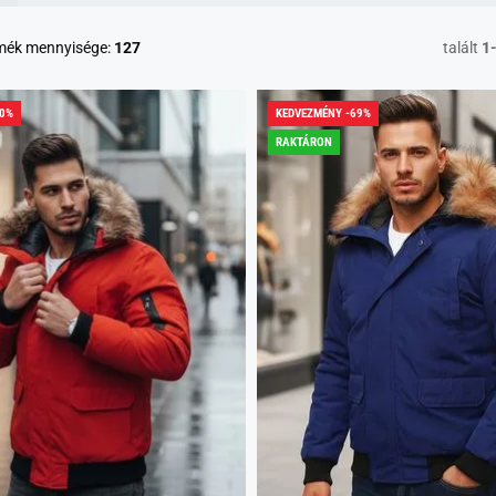
rmék mennyisége:
127
talált
1
40%
KEDVEZMÉNY -69%
RAKTÁRON