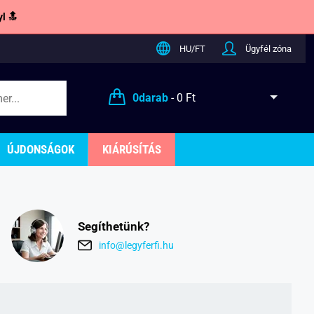
l 🔝
HU/FT
Ügyfél zóna
0
darab
-
0 Ft
ÚJDONSÁGOK
KIÁRÚSÍTÁS
Segíthetünk?
info@legyferfi.hu