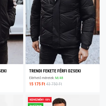
SEKI
TRENDI FEKETE FÉRFI DZSEKI
Elérhető méretek:
M/48
15 175 Ft
43 750 Ft
KEDVEZMÉNY -50%
RAKTÁRON