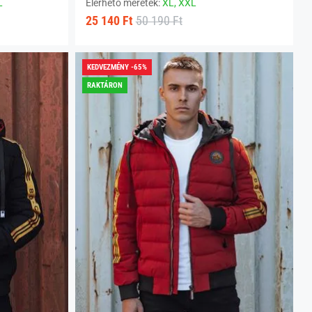
L
Elérhető méretek:
XL,
XXL
25 140 Ft
50 190 Ft
KEDVEZMÉNY -65%
RAKTÁRON