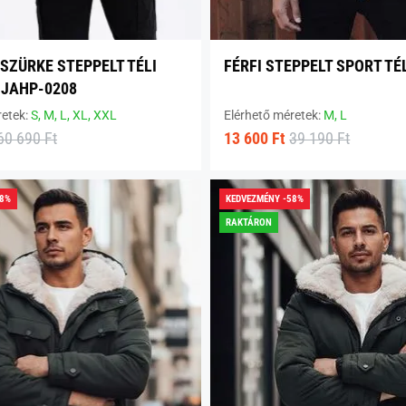
SZÜRKE STEPPELT TÉLI
FÉRFI STEPPELT SPORT TÉ
 JAHP-0208
retek:
S,
M,
L,
XL,
XXL
Elérhető méretek:
M,
L
60 690 Ft
13 600 Ft
39 190 Ft
58%
KEDVEZMÉNY -58%
RAKTÁRON