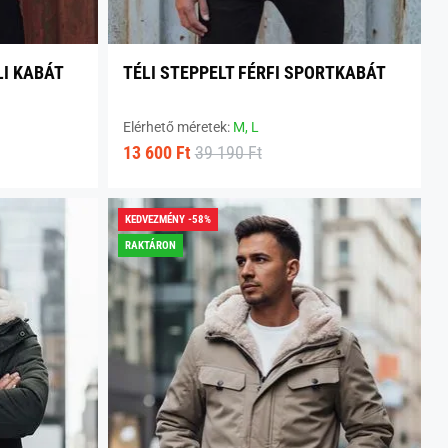
LI KABÁT
TÉLI STEPPELT FÉRFI SPORTKABÁT
Elérhető méretek:
M,
L
13 600 Ft
39 190 Ft
KEDVEZMÉNY -58%
RAKTÁRON