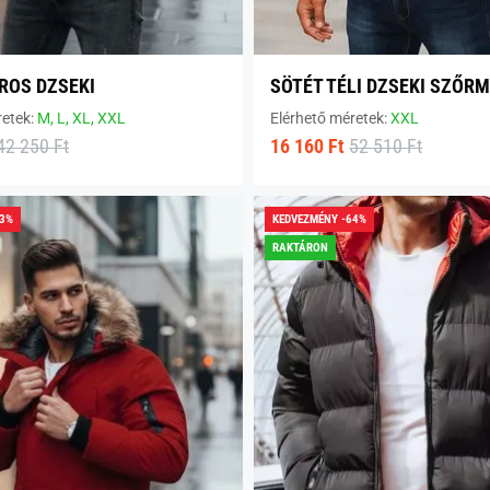
IROS DZSEKI
SÖTÉT TÉLI DZSEKI SZŐR
retek:
M,
L,
XL,
XXL
Elérhető méretek:
XXL
42 250 Ft
16 160 Ft
52 510 Ft
33%
KEDVEZMÉNY -64%
RAKTÁRON