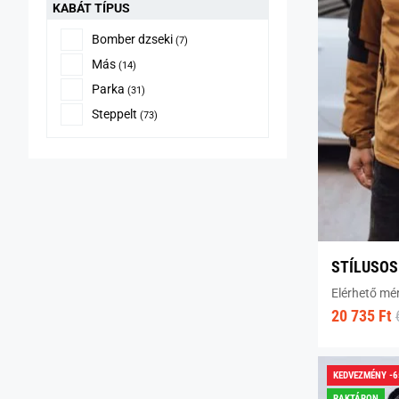
KABÁT TÍPUS
Bomber dzseki
(7)
Más
(14)
Parka
(31)
Steppelt
(73)
STÍLUSOS 
Elérhető mé
20 735 Ft
KEDVEZMÉNY -
RAKTÁRON