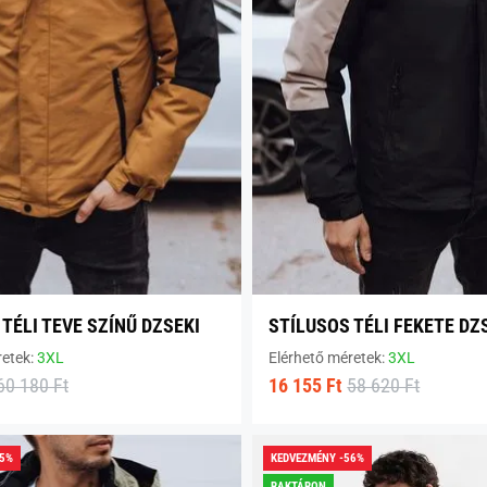
TÉLI TEVE SZÍNŰ DZSEKI
STÍLUSOS TÉLI FEKETE DZ
retek:
3XL
Elérhető méretek:
3XL
60 180 Ft
16 155 Ft
58 620 Ft
65%
KEDVEZMÉNY -56%
RAKTÁRON