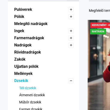
Pulóverek 
Megfelelő te
Pólók 
Melegítő nadrágok 
KEDVEZMÉNY -
Ingek 
RAKTÁRON
Farmernadrágok 
Nadrágok 
Rövidnadrágok 
Zakók 
Ujjatlan pólók 
Mellények 
Dzsekik 
Téli dzsekik 
Átmeneti dzsekik 
Műbőr dzsekik 
Farmer dzsekik 