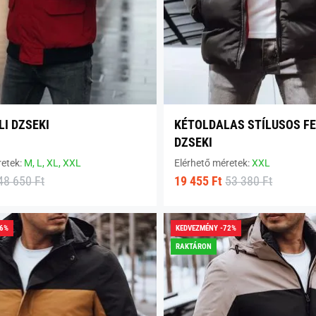
LI DZSEKI
KÉTOLDALAS STÍLUSOS F
DZSEKI
retek:
M,
L,
XL,
XXL
Elérhető méretek:
XXL
48 650 Ft
19 455 Ft
53 380 Ft
66%
KEDVEZMÉNY -72%
RAKTÁRON