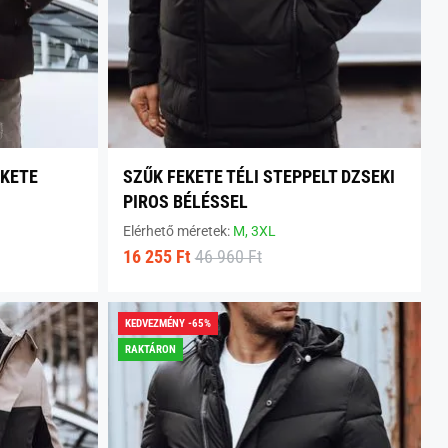
EKETE
SZŰK FEKETE TÉLI STEPPELT DZSEKI
PIROS BÉLÉSSEL
Elérhető méretek:
M,
3XL
16 255 Ft
46 960 Ft
KEDVEZMÉNY -65%
RAKTÁRON