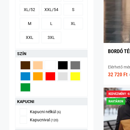
XL/52
XXL/54
S
M
L
XL
XXL
3XL
BORDÓ TÉ
SZÍN
Elérhető mé
32 720 Ft
KEDVEZMÉNY -
KAPUCNI
RAKTÁRON
Kapucni nélkül
(6)
Kapucnival
(120)