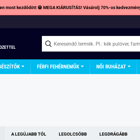
en most kezdődött 😁 MEGA KIÁRUSÍTÁS! Vásárolj 70%-os kedvezmény
TOZETTEL
GÉSZÍTŐK
FÉRFI FEHÉRNEMŰK
NŐI RUHÁZAT
A LEGÚJABB TÓL
LEGOLCSÓBB
LEGDRÁGÁBB