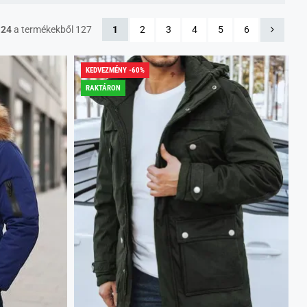
-24
a termékekből 127
1
2
3
4
5
6
KEDVEZMÉNY -60%
RAKTÁRON