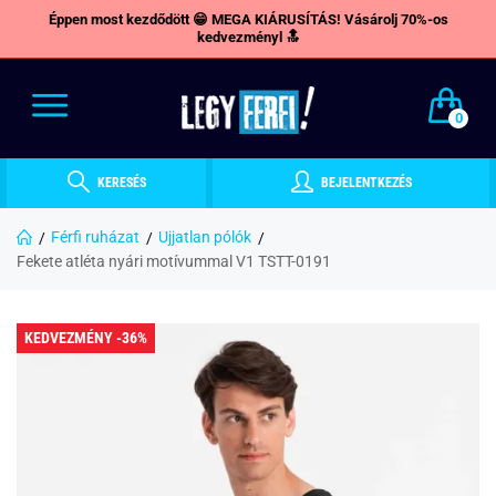
Éppen most kezdődött 😁 MEGA KIÁRUSÍTÁS! Vásárolj 70%-os
kedvezményl 🔝
0
KERESÉS
BEJELENTKEZÉS
Férfi ruházat
Ujjatlan pólók
Fekete atléta nyári motívummal V1 TSTT-0191
KEDVEZMÉNY -36%