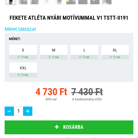
FEKETE ATLÉTA NYÁRI MOTÍVUMMAL V1 TSTT-0191
Méret táblázat
MÉRET:
S
M
L
XL
3 - 5 nap
3 - 5 nap
3 - 5 nap
3 - 5 nap
XXL
3 - 5 nap
4 730 Ft
7 430 Ft
ÁFA-val
A kedvezmény előtt
KOSÁRBA