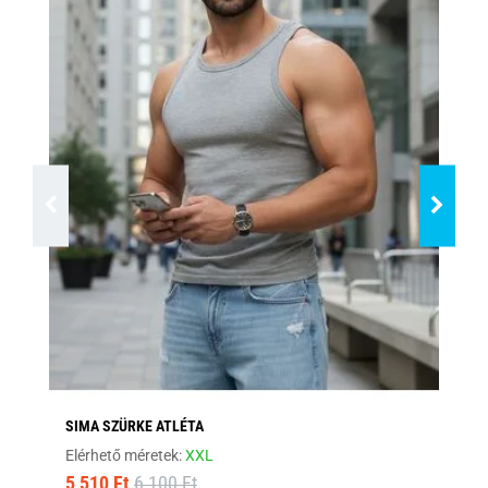
SIMA SZÜRKE ATLÉTA
HA
Elérhető méretek:
XXL
Elé
5 510 Ft
6 100 Ft
4 