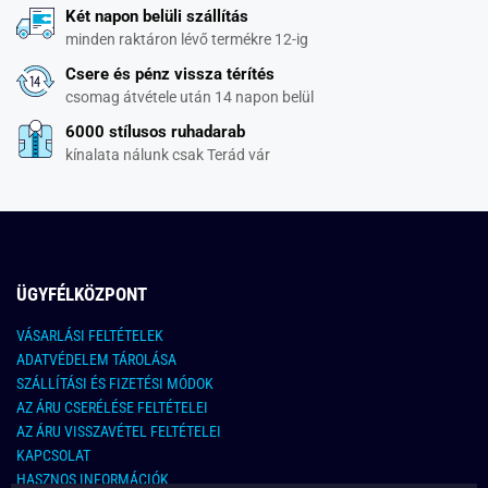
Két napon belüli szállítás
minden raktáron lévő termékre 12-ig
Csere és pénz vissza térítés
csomag átvétele után 14 napon belül
6000 stílusos ruhadarab
kínalata nálunk csak Terád vár
ÜGYFÉLKÖZPONT
VÁSARLÁSI FELTÉTELEK
ADATVÉDELEM TÁROLÁSA
SZÁLLÍTÁSI ÉS FIZETÉSI MÓDOK
AZ ÁRU CSERÉLÉSE FELTÉTELEI
AZ ÁRU VISSZAVÉTEL FELTÉTELEI
KAPCSOLAT
HASZNOS INFORMÁCIÓK