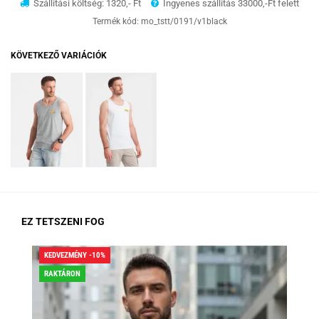
Szállítási költség: 1320,- Ft
Ingyenes szállítás 33000,-Ft felett
Termék kód:
mo_tstt/0191/v1black
KÖVETKEZŐ VARIÁCIÓK
EZ TETSZENI FOG
KEDVEZMÉNY -10%
KED
RAKTÁRON
RA