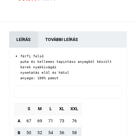
LEÍRÁS
TOVÁBBI LEÍRÁS
férfi felső 

puha és kellemes tapintású anyagból készült

kerek nyakkivágás

nyomtatás elöl és hátul

anyaga: 100% pamut
S
M
L
XL
XXL
A
67
69
71
73
76
B
50
52
54
56
58