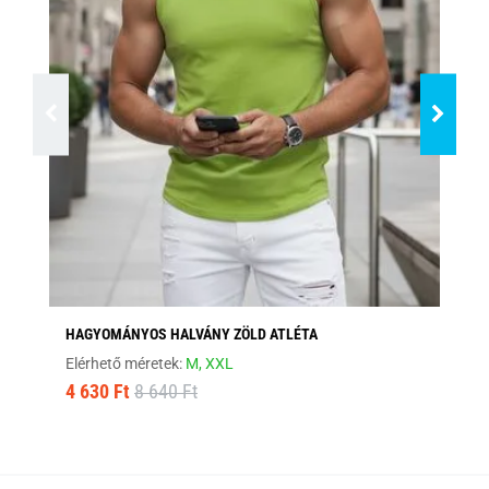
HAGYOMÁNYOS HALVÁNY ZÖLD ATLÉTA
HA
Elérhető méretek:
M,
XXL
Elé
4 630 Ft
8 640 Ft
4 