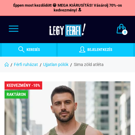
Éppen most kezdődött 😁 MEGA KIÁRUSÍTÁS! Vásárolj 70%-os
kedvezményl 🔝
0
KERESÉS
BEJELENTKEZÉS
Férfi ruházat
Ujjatlan pólók
Sima zöld atléta
KEDVEZMÉNY -10%
RAKTÁRON