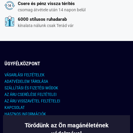
Csere és pénz vissza térítés
csomag átvétele után 14 napon belül
6000 stílusos ruhadarab
kínalata nálunk csak Terád vár
ÜGYFÉLKÖZPONT
VÁSARLÁSI FELTÉTELEK
ADATVÉDELEM TÁROLÁSA
SZÁLLÍTÁSI ÉS FIZETÉSI MÓDOK
AZ ÁRU CSERÉLÉSE FELTÉTELEI
AZ ÁRU VISSZAVÉTEL FELTÉTELEI
KAPCSOLAT
HASZNOS INFORMÁCIÓK
Törődünk az Ön magánéletének
KAPCSOLAT