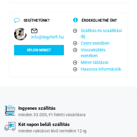
SEGÍTHETÜNK?
ÉRDEKELHETNÉ ÖNT
Szállítás és szaállítási
díj
info@legyferfi.hu
Csere esetében
Visszaküldés
HÍVJON MINKET
esetében
Méret táblázat
Hasznos információk
Ingyenes szállítás
minden 33.000,-Ft feletti vásárlásra
Két napon belüli szállítás
minden raktáron lévő termékre 12-ig