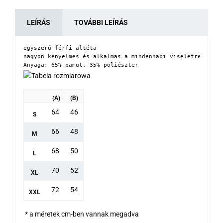
LEÍRÁS
TOVÁBBI LEÍRÁS
egyszerű férfi altéta
nagyon kényelmes és alkalmas a mindennapi viseletre

Anyaga: 65% pamut, 35% poliészter
(A)
(B)
64
46
S
66
48
M
68
50
L
70
52
XL
72
54
XXL
* a méretek cm-ben vannak megadva