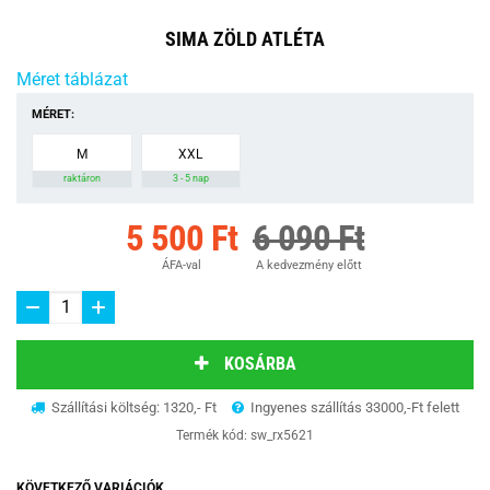
SIMA ZÖLD ATLÉTA
Méret táblázat
MÉRET:
M
XXL
raktáron
3 - 5 nap
5 500 Ft
6 090 Ft
ÁFA-val
A kedvezmény előtt
KOSÁRBA
Szállítási költség: 1320,- Ft
Ingyenes szállítás 33000,-Ft felett
Termék kód:
sw_rx5621
KÖVETKEZŐ VARIÁCIÓK