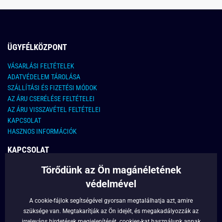
ÜGYFÉLKÖZPONT
VÁSARLÁSI FELTÉTELEK
ADATVÉDELEM TÁROLÁSA
SZÁLLÍTÁSI ÉS FIZETÉSI MÓDOK
AZ ÁRU CSERÉLÉSE FELTÉTELEI
AZ ÁRU VISSZAVÉTEL FELTÉTELEI
KAPCSOLAT
HASZNOS INFORMÁCIÓK
KAPCSOLAT
Törődünk az Ön magánéletének
E-MAIL CÍM:
info@legyferfi.hu
védelmével
FONTOS INFORMÁCIÓK
A cookie-fájlok segítségével gyorsan megtalálhatja azt, amire
szüksége van. Megtakarítják az Ön idejét, és megakadályozzák az
RÓLUNK
irreleváns hirdetések megjelenítését.
cookies
-kat használunk annak