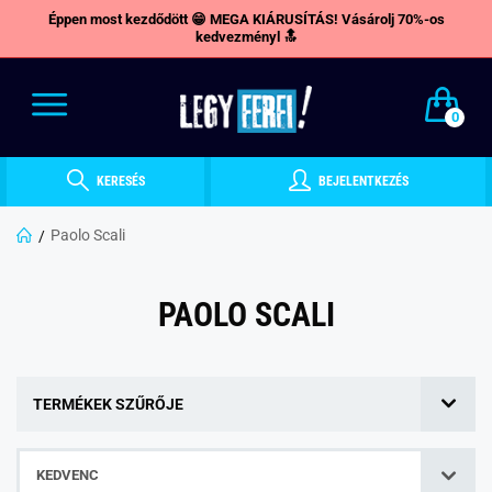
Éppen most kezdődött 😁 MEGA KIÁRUSÍTÁS! Vásárolj 70%-os
kedvezményl 🔝
0
KERESÉS
BEJELENTKEZÉS
Paolo Scali
PAOLO SCALI
TERMÉKEK SZŰRŐJE
KEDVENC