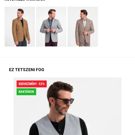
EZ TETSZENI FOG
KEDVEZMÉNY -53%
KED
RAKTÁRON
RA