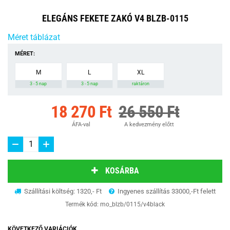
ELEGÁNS FEKETE ZAKÓ V4 BLZB-0115
Méret táblázat
MÉRET:
M
L
XL
3 - 5 nap
3 - 5 nap
raktáron
18 270 Ft
26 550 Ft
ÁFA-val
A kedvezmény előtt
KOSÁRBA
Szállítási költség: 1320,- Ft
Ingyenes szállítás 33000,-Ft felett
Termék kód:
mo_blzb/0115/v4black
KÖVETKEZŐ VARIÁCIÓK