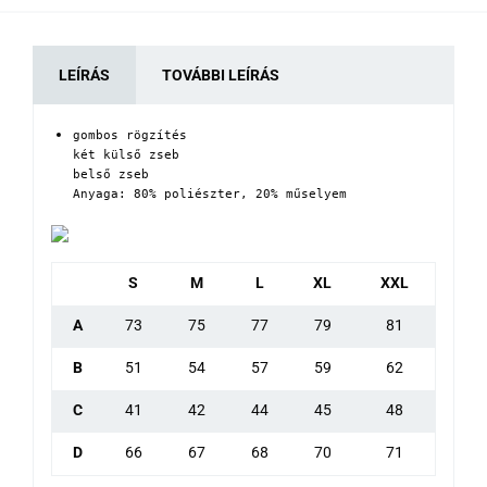
LEÍRÁS
TOVÁBBI LEÍRÁS
gombos rögzítés 

két külső zseb

belső zseb

Anyaga: 80% poliészter, 20% műselyem
S
M
L
XL
XXL
A
73
75
77
79
81
B
51
54
57
59
62
C
41
42
44
45
48
D
66
67
68
70
71