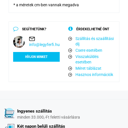
* a méretek cm-ben vannak megadva
SEGÍTHETÜNK?
ÉRDEKELHETNÉ ÖNT
Szállítás és szaállítási
díj
info@legyferfi.hu
Csere esetében
Visszaküldés
HÍVJON MINKET
esetében
Méret táblázat
Hasznos információk
Ingyenes szállítás
minden 33.000,-Ft feletti vásárlásra
Két napon belüli szállítás