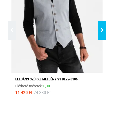
ELEGÁNS SZÜRKE MELLÉNY V1 BLZV-0106
EG
Elérhető méretek:
L,
XL
Elé
11 420 Ft
24 380 Ft
12