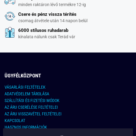
minden raktáron lévő termékre 12-ig
Csere és pénz vissza térítés
csomag átvétele után 14 napon belül
6000 stílusos ruhadarab
kínalata nálunk csak Terád vár
ÜGYFÉLKÖZPONT
VÁSARLÁSI FELTÉTELEK
ADATVÉDELEM TÁROLÁSA
SZÁLLÍTÁSI ÉS FIZETÉSI MÓDOK
AZ ÁRU CSERÉLÉSE FELTÉTELEI
AZ ÁRU VISSZAVÉTEL FELTÉTELEI
KAPCSOLAT
HASZNOS INFORMÁCIÓK