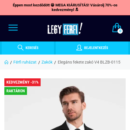
Éppen most kezdődött 😁 MEGA KIÁRUSÍTÁS! Vásárolj 70%-os
kedvezményl 🔝
0
KERESÉS
BEJELENTKEZÉS
Férfi ruházat
Zakók
Elegáns fekete zakó V4 BLZB-0115
KEDVEZMÉNY -31%
RAKTÁRON