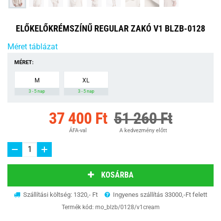
ELŐKELŐKRÉMSZÍNŰ REGULAR ZAKÓ V1 BLZB-0128
Méret táblázat
MÉRET:
M
XL
3 - 5 nap
3 - 5 nap
37 400 Ft
51 260 Ft
ÁFA-val
A kedvezmény előtt
KOSÁRBA
Szállítási költség: 1320,- Ft
Ingyenes szállítás 33000,-Ft felett
Termék kód:
mo_blzb/0128/v1cream