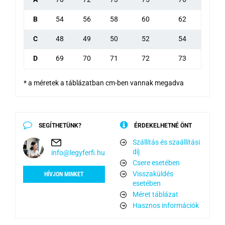
B
54
56
58
60
62
C
48
49
50
52
54
D
69
70
71
72
73
* a méretek a táblázatban cm-ben vannak megadva
SEGÍTHETÜNK?
ÉRDEKELHETNÉ ÖNT
Szállítás és szaállítási
díj
info@legyferfi.hu
Csere esetében
Visszaküldés
HÍVJON MINKET
esetében
Méret táblázat
Hasznos információk