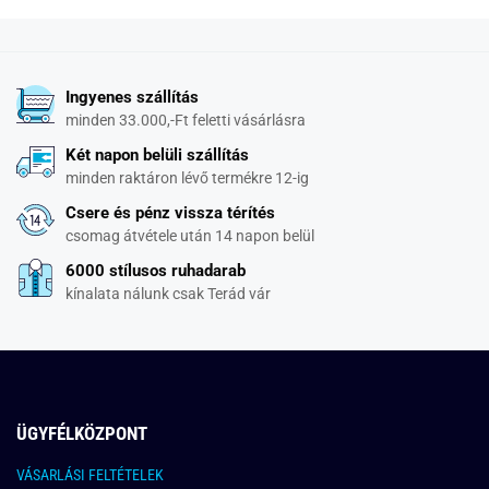
Ingyenes szállítás
minden 33.000,-Ft feletti vásárlásra
Két napon belüli szállítás
minden raktáron lévő termékre 12-ig
Csere és pénz vissza térítés
csomag átvétele után 14 napon belül
6000 stílusos ruhadarab
kínalata nálunk csak Terád vár
ÜGYFÉLKÖZPONT
VÁSARLÁSI FELTÉTELEK