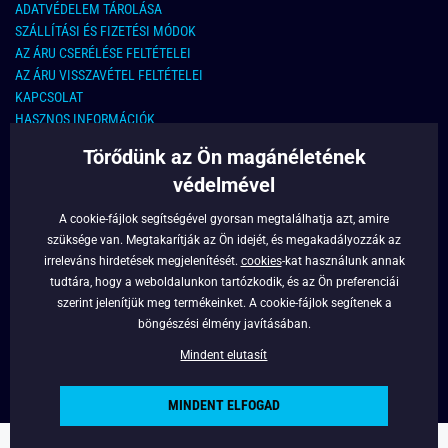
ADATVÉDELEM TÁROLÁSA
SZÁLLÍTÁSI ÉS FIZETÉSI MÓDOK
AZ ÁRU CSERÉLÉSE FELTÉTELEI
AZ ÁRU VISSZAVÉTEL FELTÉTELEI
KAPCSOLAT
HASZNOS INFORMÁCIÓK
Törődünk az Ön magánéletének
KAPCSOLAT
védelmével
E-MAIL CÍM:
info@legyferfi.hu
A cookie-fájlok segítségével gyorsan megtalálhatja azt, amire
szüksége van. Megtakarítják az Ön idejét, és megakadályozzák az
FONTOS INFORMÁCIÓK
irreleváns hirdetések megjelenítését.
cookies
-kat használunk annak
tudtára, hogy a weboldalunkon tartózkodik, és az Ön preferenciái
RÓLUNK
szerint jelenítjük meg termékeinket. A cookie-fájlok segítenek a
BLOG
böngészési élmény javításában.
FACEBOOK
Mindent elutasít
MINDENT ELFOGAD
Copyright © 2022 - Legyferfi.hu