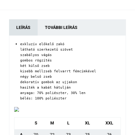
LEÍRÁS
TOVÁBBI LEÍRÁS
exkluzív előkelő zakó

látható szerkezetű szövet

szabályos vágás

gombos rögzítés

két külső zseb

kisebb mellzseb felvarrt fémcímkével

négy belső zseb

dekoratív gombok az ujjakon

hasíték a kabát hátulján

anyaga: 70% poliészter, 30% len

bélés: 100% poliészter
S
M
L
XL
XXL
A
70
72
73
75
76