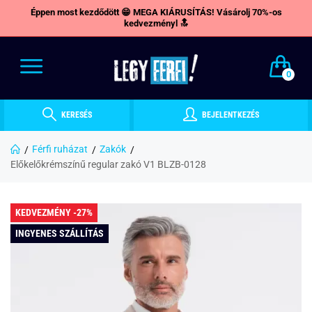
Éppen most kezdődött 😁 MEGA KIÁRUSÍTÁS! Vásárolj 70%-os
kedvezményl 🔝
0
KERESÉS
BEJELENTKEZÉS
Férfi ruházat
Zakók
Előkelőkrémszínű regular zakó V1 BLZB-0128
KEDVEZMÉNY -27%
INGYENES SZÁLLÍTÁS