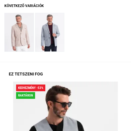
KÖVETKEZŐ VARIÁCIÓK
EZ TETSZENI FOG
KEDVEZMÉNY -53%
KED
RAKTÁRON
RA