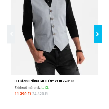
ELEGÁNS SZÜRKE MELLÉNY V1 BLZV-0106
EG
Elérhető méretek:
L,
XL
Elé
11 390 Ft
24 320 Ft
12