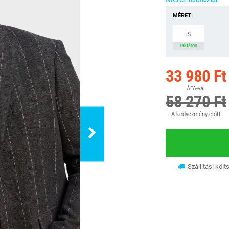
MÉRET:
S
raktáron
33 980 Ft
ÁFA-val
58 270 Ft
A kedvezmény előtt
Szállítási költ