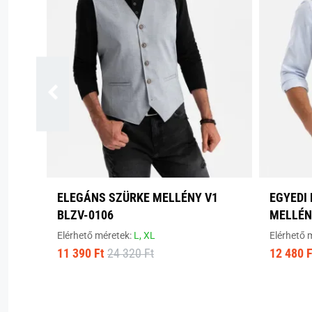
ELEGÁNS SZÜRKE MELLÉNY V1
EGYEDI
BLZV-0106
MELLÉN
Elérhető méretek:
L,
XL
Elérhető 
11 390 Ft
24 320 Ft
12 480 F