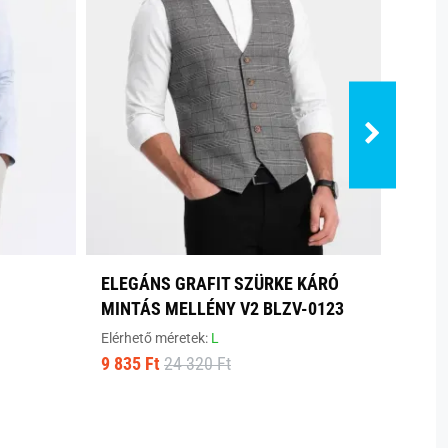
ELEGÁNS GRAFIT SZÜRKE KÁRÓ
TREN
MINTÁS MELLÉNY V2 BLZV-0123
BLZV
Elérhető méretek:
L
Elérhe
9 835 Ft
24 320 Ft
13 10