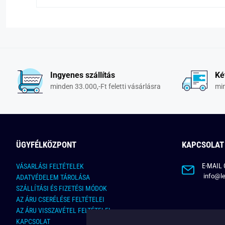
Ingyenes szállítás
Ké
minden 33.000,-Ft feletti vásárlásra
min
ÜGYFÉLKÖZPONT
KAPCSOLAT
E-MAIL 
VÁSARLÁSI FELTÉTELEK
info@le
ADATVÉDELEM TÁROLÁSA
SZÁLLÍTÁSI ÉS FIZETÉSI MÓDOK
AZ ÁRU CSERÉLÉSE FELTÉTELEI
AZ ÁRU VISSZAVÉTEL FELTÉTELEI
KAPCSOLAT