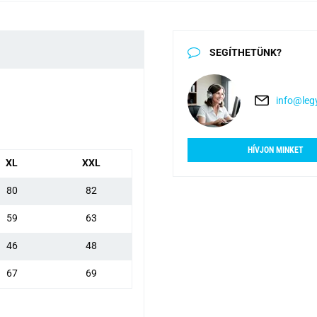
SEGÍTHETÜNK?
info@legy
HÍVJON MINKET
XL
XXL
80
82
59
63
46
48
67
69