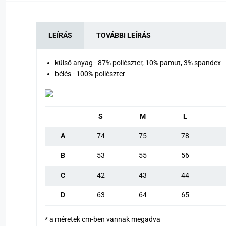
LEÍRÁS
TOVÁBBI LEÍRÁS
külső anyag - 87% poliészter, 10% pamut, 3% spandex
bélés - 100% poliészter
S
M
L
A
74
75
78
B
53
55
56
C
42
43
44
D
63
64
65
* a méretek cm-ben vannak megadva