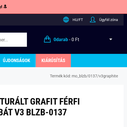
l 🔝
HU/FT
Ügyfél zóna
0
darab
-
0 Ft
ÚJDONSÁGOK
KIÁRÚSÍTÁS
Termék kód:
mo_blzb/0137/v3graphite
TURÁLT GRAFIT FÉRFI
BÁT V3 BLZB-0137