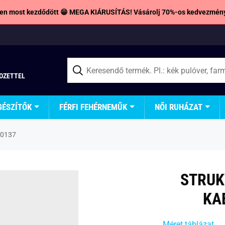
en most kezdődött 😁 MEGA KIÁRUSÍTÁS! Vásárolj 70%-os kedvezmény
TOZETTEL
GÉSZÍTŐK
FÉRFI FEHÉRNEMŰK
NŐI RUHÁZAT
B-0137
STRUK
KA
Méret táblázat