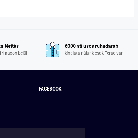
a térítés
6000 stílusos ruhadarab
14 napon belül
kínalata nálunk csak Terád vár
FACEBOOK