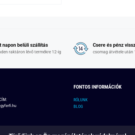
t napon belüli szállítás
Csere és pénz vissz
den raktáron lévő termékre 12-ig
csomag átvétele után 
FONTOS INFORMÁCIÓK
CÍM:
RÓLUNK
gyferfi.hu
BLOG