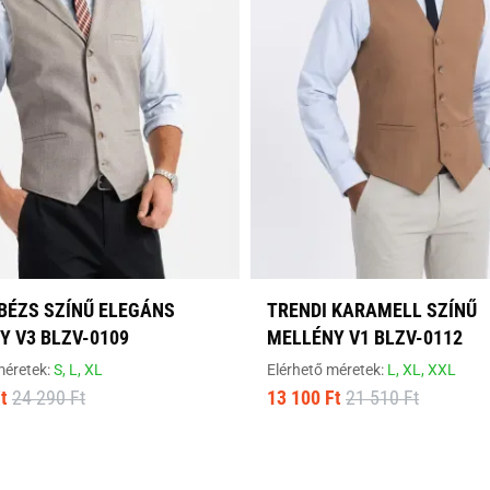
 BÉZS SZÍNŰ ELEGÁNS
TRENDI KARAMELL SZÍNŰ
Y V3 BLZV-0109
MELLÉNY V1 BLZV-0112
méretek:
S,
L,
XL
Elérhető méretek:
L,
XL,
XXL
t
24 290 Ft
13 100 Ft
21 510 Ft