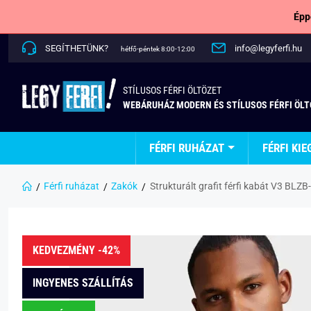
Épp
SEGÍTHETÜNK?
info@legyferfi.hu
hétfő-péntek 8:00-12:00
STÍLUSOS FÉRFI ÖLTÖZET
WEBÁRUHÁZ MODERN ÉS STÍLUSOS FÉRFI ÖL
FÉRFI RUHÁZAT
FÉRFI KIE
Férfi ruházat
Zakók
Strukturált grafit férfi kabát V3 BLZ
KEDVEZMÉNY -42%
INGYENES SZÁLLÍTÁS