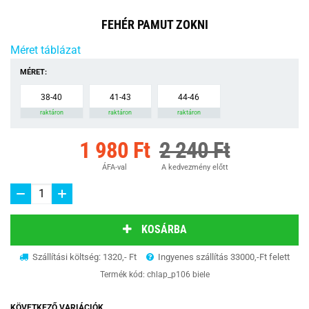
FEHÉR PAMUT ZOKNI
Méret táblázat
MÉRET:
38-40
41-43
44-46
raktáron
raktáron
raktáron
1 980 Ft
2 240 Ft
ÁFA-val
A kedvezmény előtt
KOSÁRBA
Szállítási költség: 1320,- Ft
Ingyenes szállítás 33000,-Ft felett
Termék kód:
chlap_p106 biele
KÖVETKEZŐ VARIÁCIÓK