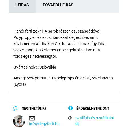
LEÍRÁS
TOVÁBBI LEÍRÁS
Fehér férfi zokni. A sarok részen csúszásgátlóval.
Polypropylén és ezüst ionokkal kiegészítve, amik
közismerten antibakteriális hatással bírnak. Így lábai
védve vannak a kellemetlen szagoktól, valamint a
fölösleges nedvességtől.
Gyártás helye: Szlovákia
Anyag: 65% pamut, 30% polypropylén ezüst, 5% elasztan
(Lycra)
SEGÍTHETÜNK?
ÉRDEKELHETNÉ ÖNT
Szállítás és szaállítási
díj
info@legyferfi.hu