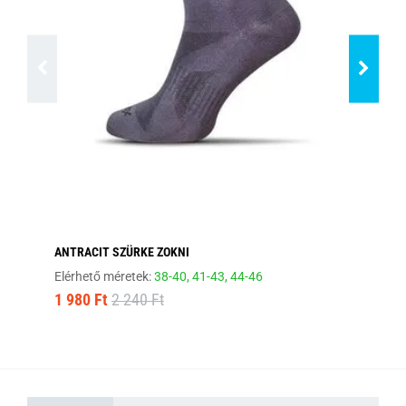
ANTRACIT SZÜRKE ZOKNI
EL
Elérhető méretek:
38-40,
41-43,
44-46
Elé
1 980 Ft
2 240 Ft
1 