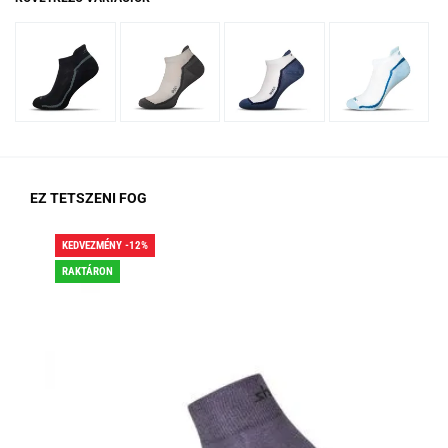
EZ TETSZENI FOG
KEDVEZMÉNY -12%
KED
RAKTÁRON
RA