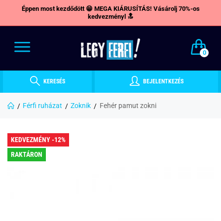
Éppen most kezdődött 😁 MEGA KIÁRUSÍTÁS! Vásárolj 70%-os
kedvezményl 🔝
0
KERESÉS
BEJELENTKEZÉS
Férfi ruházat
Zoknik
Fehér pamut zokni
KEDVEZMÉNY -12%
RAKTÁRON