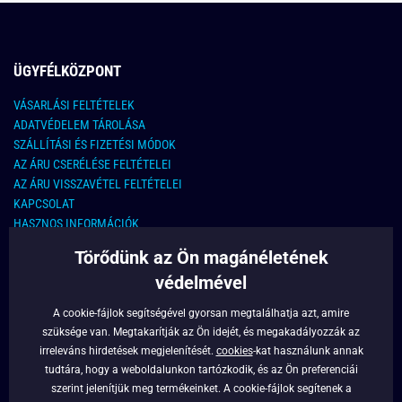
ÜGYFÉLKÖZPONT
VÁSARLÁSI FELTÉTELEK
ADATVÉDELEM TÁROLÁSA
SZÁLLÍTÁSI ÉS FIZETÉSI MÓDOK
AZ ÁRU CSERÉLÉSE FELTÉTELEI
AZ ÁRU VISSZAVÉTEL FELTÉTELEI
KAPCSOLAT
HASZNOS INFORMÁCIÓK
Törődünk az Ön magánéletének
KAPCSOLAT
védelmével
E-MAIL CÍM:
info@legyferfi.hu
A cookie-fájlok segítségével gyorsan megtalálhatja azt, amire
szüksége van. Megtakarítják az Ön idejét, és megakadályozzák az
FONTOS INFORMÁCIÓK
irreleváns hirdetések megjelenítését.
cookies
-kat használunk annak
tudtára, hogy a weboldalunkon tartózkodik, és az Ön preferenciái
RÓLUNK
szerint jelenítjük meg termékeinket. A cookie-fájlok segítenek a
BLOG