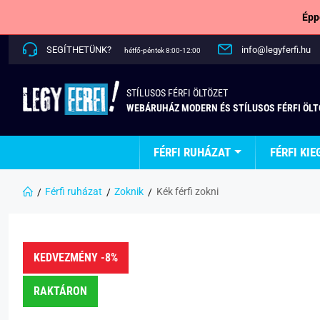
Épp
SEGÍTHETÜNK?
info@legyferfi.hu
hétfő-péntek 8:00-12:00
STÍLUSOS FÉRFI ÖLTÖZET
WEBÁRUHÁZ MODERN ÉS STÍLUSOS FÉRFI ÖL
FÉRFI RUHÁZAT
FÉRFI KIE
Férfi ruházat
Zoknik
Kék férfi zokni
KEDVEZMÉNY -8%
RAKTÁRON