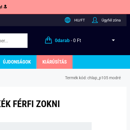
l 🔝
HU/FT
Ügyfél zóna
0
darab
-
0 Ft
ÚJDONSÁGOK
KIÁRÚSÍTÁS
Termék kód:
chlap_p105 modré
ÉK FÉRFI ZOKNI