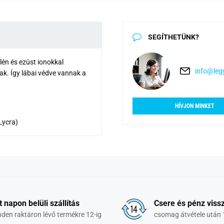
SEGÍTHETÜNK?
lén és ezüst ionokkal
info@legy
nak. Így lábai védve vannak a
HÍVJON MINKET
Lycra)
t napon belüli szállítás
Csere és pénz vissz
den raktáron lévő termékre 12-ig
csomag átvétele után 