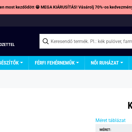
en most kezdődött 😁 MEGA KIÁRUSÍTÁS! Vásárolj 70%-os kedvezmény
TOZETTEL
GÉSZÍTŐK
FÉRFI FEHÉRNEMŰK
NŐI RUHÁZAT
K
Méret táblázat
MÉRET: