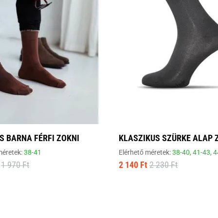
S BARNA FÉRFI ZOKNI
KLASZIKUS SZÜRKE ALAP 
méretek:
38-41
Elérhető méretek:
38-40,
41-43,
4
1 970 Ft
2 140 Ft
2 230 Ft