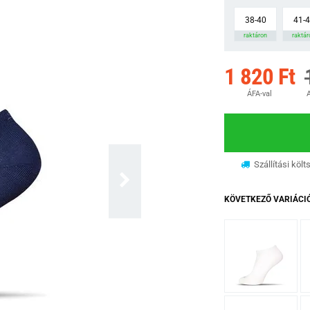
38-40
41-
raktáron
raktár
1 820 Ft
ÁFA-val
A
Szállítási költ
KÖVETKEZŐ VARIÁCI