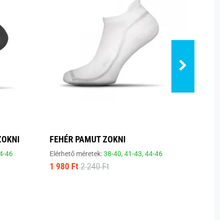
ZOKNI
FEHÉR PAMUT ZOKNI
FEHÉ
4-46
Elérhető méretek:
38-40,
41-43,
44-46
Elérhe
1 980 Ft
2 240 Ft
2 270