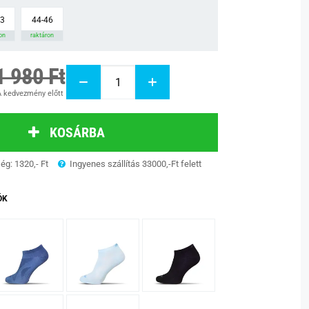
43
44-46
on
raktáron
1 980 Ft
 kedvezmény előtt
KOSÁRBA
ség: 1320,- Ft
Ingyenes szállítás 33000,-Ft felett
ÓK