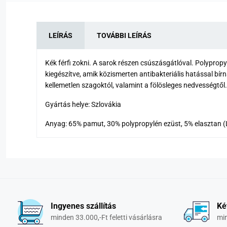
LEÍRÁS
TOVÁBBI LEÍRÁS
Kék férfi zokni. A sarok részen csúszásgátlóval. Polypropy
kiegészítve, amik közismerten antibakteriális hatással bír
kellemetlen szagoktól, valamint a fölösleges nedvességtől.
Gyártás helye: Szlovákia
Anyag: 65% pamut, 30% polypropylén ezüst, 5% elasztan (
Ingyenes szállítás
Ké
minden 33.000,-Ft feletti vásárlásra
min