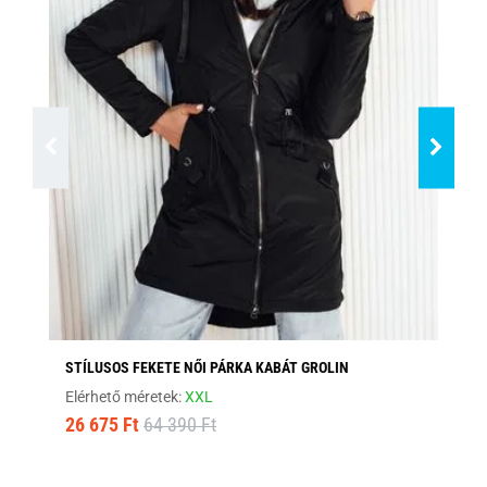
STÍLUSOS FEKETE NŐI PÁRKA KABÁT GROLIN
ÉR
Elérhető méretek:
XXL
Elé
26 675 Ft
64 390 Ft
22