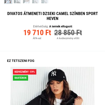
DIVATOS ÁTMENETI DZSEKI CAMEL SZÍNBEN SPORT
HEVEN
Elérhetőség:
A termék elfogyott
19 710 Ft
28 850 Ft
ÁFA-val
A kedvezmény előtt
EZ TETSZENI FOG
KEDVEZMÉNY -59%
KED
RAKTÁRON
RA