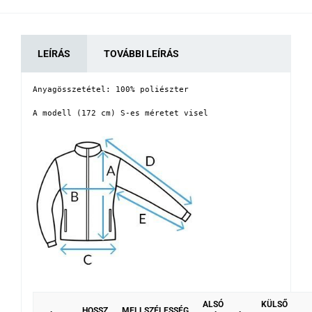
LEÍRÁS
TOVÁBBI LEÍRÁS
Anyagösszetétel: 100% poliészter

A modell (172 cm) S-es méretet visel
ALSÓ
KÜLSŐ
HOSSZ
MELLSZÉLESSÉG