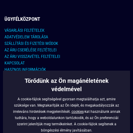
ÜGYFÉLKÖZPONT
VÁSARLÁSI FELTÉTELEK
ADATVÉDELEM TÁROLÁSA
SZÁLLÍTÁSI ÉS FIZETÉSI MÓDOK
AZ ÁRU CSERÉLÉSE FELTÉTELEI
AZ ÁRU VISSZAVÉTEL FELTÉTELEI
KAPCSOLAT
HASZNOS INFORMÁCIÓK
Törődünk az Ön magánéletének
KAPCSOLAT
védelmével
E-MAIL CÍM:
info@legyferfi.hu
A cookie-fájlok segítségével gyorsan megtalálhatja azt, amire
szüksége van. Megtakarítják az Ön idejét, és megakadályozzák az
FONTOS INFORMÁCIÓK
irreleváns hirdetések megjelenítését.
cookies
-kat használunk annak
tudtára, hogy a weboldalunkon tartózkodik, és az Ön preferenciái
RÓLUNK
szerint jelenítjük meg termékeinket. A cookie-fájlok segítenek a
BLOG
böngészési élmény javításában.