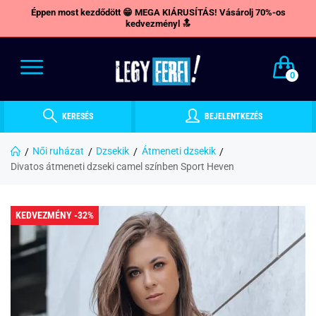
Éppen most kezdődött 😁 MEGA KIÁRUSÍTÁS! Vásárolj 70%-os
kedvezményl 🔝
0
KERESÉS
BEJELENTKEZÉS
Női ruházat
Dzsekik
Átmeneti dzsekik
Divatos átmeneti dzseki camel színben Sport Heven
KEDVEZMÉNY -32%