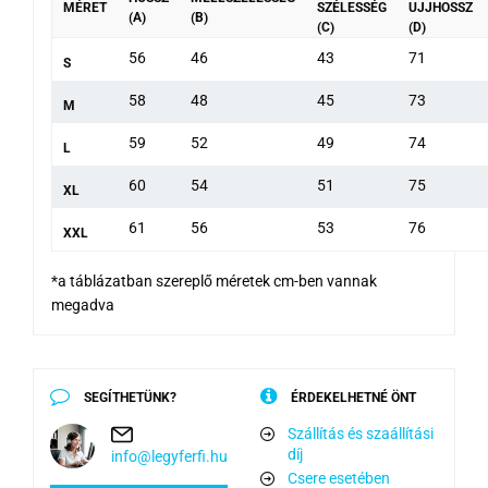
MÉRET
SZÉLESSÉG
UJJHOSSZ
(A)
(B)
(C)
(D)
56
46
43
71
S
58
48
45
73
M
59
52
49
74
L
60
54
51
75
XL
61
56
53
76
XXL
*
a táblázatban szereplő méretek cm-ben vannak
megadva
SEGÍTHETÜNK?
ÉRDEKELHETNÉ ÖNT
Szállítás és szaállítási
díj
info@legyferfi.hu
Csere esetében