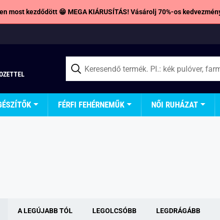
en most kezdődött 😁 MEGA KIÁRUSÍTÁS! Vásárolj 70%-os kedvezmény
TOZETTEL
GÉSZÍTŐK
FÉRFI FEHÉRNEMŰK
NŐI RUHÁZAT
A LEGÚJABB TÓL
LEGOLCSÓBB
LEGDRÁGÁBB