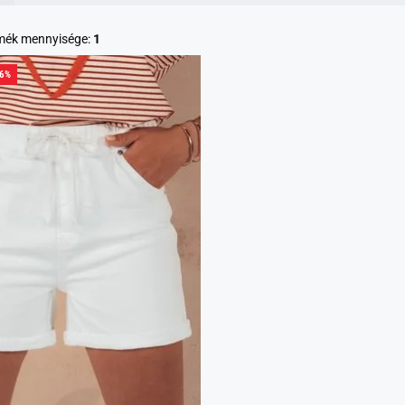
rmék mennyisége:
1
66%