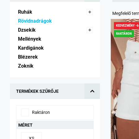
Ruhák 
Megfelelő te
Rövidnadrágok 
KEDVEZMÉNY -
Dzsekik 
RAKTÁRON
Mellények 
Kardigánok 
Blézerek 
Zoknik 
TERMÉKEK SZŰRŐJE
Raktáron
MÉRET
XS