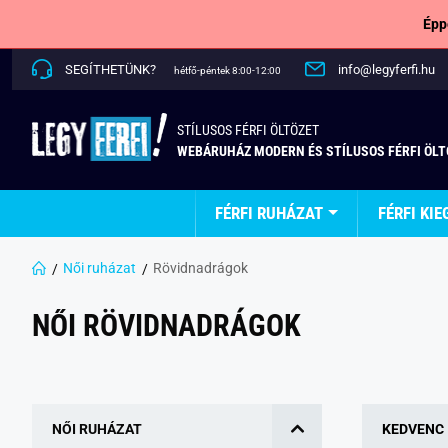
Épp
SEGÍTHETÜNK?
info@legyferfi.hu
hétfő-péntek 8:00-12:00
STÍLUSOS FÉRFI ÖLTÖZET
WEBÁRUHÁZ MODERN ÉS STÍLUSOS FÉRFI ÖL
FÉRFI RUHÁZAT
FÉRFI KIE
Női ruházat
Rövidnadrágok
NŐI RÖVIDNADRÁGOK
NŐI RUHÁZAT
KEDVENC