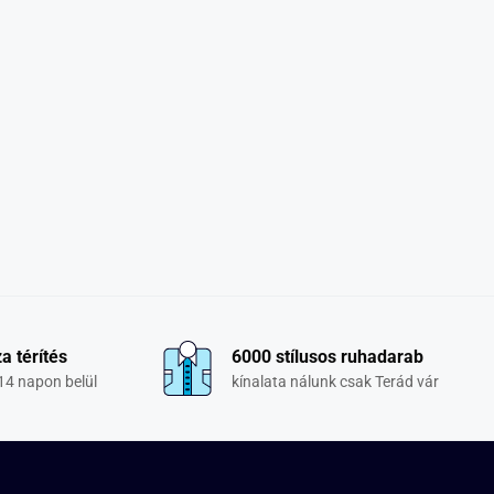
a térítés
6000 stílusos ruhadarab
14 napon belül
kínalata nálunk csak Terád vár