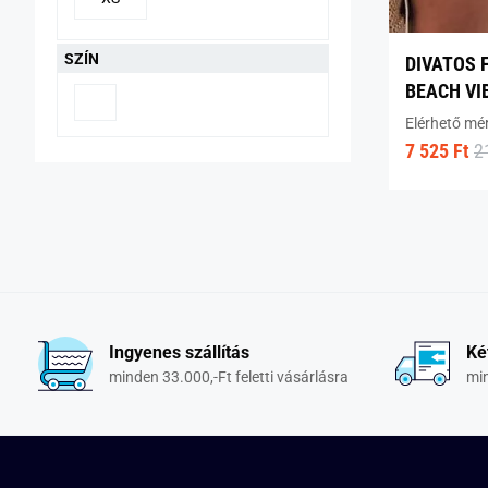
SZÍN
DIVATOS 
BEACH VI
Elérhető mé
7 525 Ft
2
Ingyenes szállítás
Ké
minden 33.000,-Ft feletti vásárlásra
min