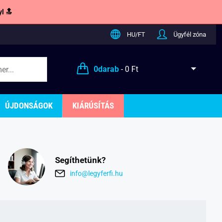
l 🔝
HU/FT
Ügyfél zóna
0
darab
-
0 Ft
ÚJDONSÁGOK
KIÁRÚSÍTÁS
Segíthetünk?
info@legyferfi.hu