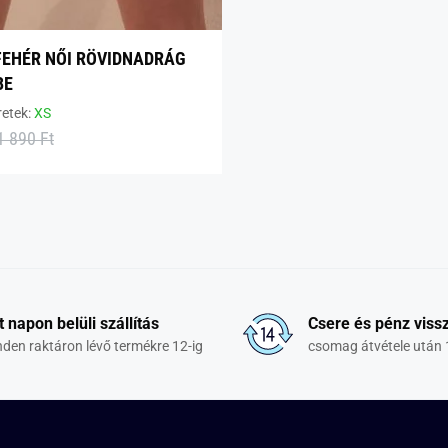
FEHÉR NŐI RÖVIDNADRÁG
BE
retek:
XS
1 890 Ft
t napon belüli szállítás
Csere és pénz vissz
den raktáron lévő termékre 12-ig
csomag átvétele után 