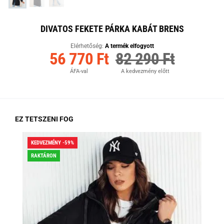
DIVATOS FEKETE PÁRKA KABÁT BRENS
Elérhetőség:
A termék elfogyott
56 770 Ft
82 290 Ft
ÁFA-val
A kedvezmény előtt
EZ TETSZENI FOG
KEDVEZMÉNY -59%
KED
RAKTÁRON
RA