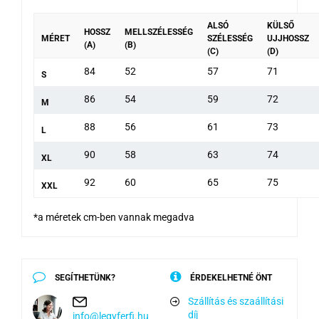
ALSÓ
KÜLSŐ
HOSSZ
MELLSZÉLESSÉG
MÉRET
SZÉLESSÉG
UJJHOSSZ
(A)
(B)
(C)
(D)
84
52
57
71
S
86
54
59
72
M
88
56
61
73
L
90
58
63
74
XL
92
60
65
75
XXL
*a méretek cm-ben vannak megadva
SEGÍTHETÜNK?
ÉRDEKELHETNÉ ÖNT
Szállítás és szaállítási
díj
info@legyferfi.hu