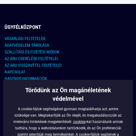
ÜGYFÉLKÖZPONT
VÁSARLÁSI FELTÉTELEK
ADATVÉDELEM TÁROLÁSA
SZÁLLÍTÁSI ÉS FIZETÉSI MÓDOK
AZ ÁRU CSERÉLÉSE FELTÉTELEI
AZ ÁRU VISSZAVÉTEL FELTÉTELEI
KAPCSOLAT
HASZNOS INFORMÁCIÓK
Törődünk az Ön magánéletének
KAPCSOLAT
védelmével
E-MAIL CÍM:
info@legyferfi.hu
A cookie-fájlok segítségével gyorsan megtalálhatja azt, amire
szüksége van. Megtakarítják az Ön idejét, és megakadályozzák az
FONTOS INFORMÁCIÓK
irreleváns hirdetések megjelenítését.
cookies
-kat használunk annak
tudtára, hogy a weboldalunkon tartózkodik, és az Ön preferenciái
RÓLUNK
szerint jelenítjük meg termékeinket. A cookie-fájlok segítenek a