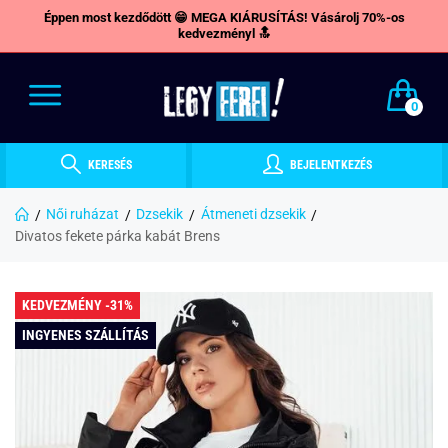
Éppen most kezdődött 😁 MEGA KIÁRUSÍTÁS! Vásárolj 70%-os
kedvezményl 🔝
0
KERESÉS
BEJELENTKEZÉS
Női ruházat
Dzsekik
Átmeneti dzsekik
Divatos fekete párka kabát Brens
KEDVEZMÉNY -31%
INGYENES SZÁLLÍTÁS