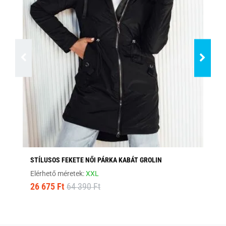
STÍLUSOS FEKETE NŐI PÁRKA KABÁT GROLIN
ÉR
Elérhető méretek:
XXL
Elé
26 675 Ft
64 390 Ft
22