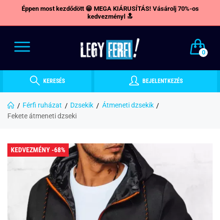
Éppen most kezdődött 😁 MEGA KIÁRUSÍTÁS! Vásárolj 70%-os
kedvezményl 🔝
0
KERESÉS
BEJELENTKEZÉS
Férfi ruházat
Dzsekik
Átmeneti dzsekik
Fekete átmeneti dzseki
KEDVEZMÉNY -68%