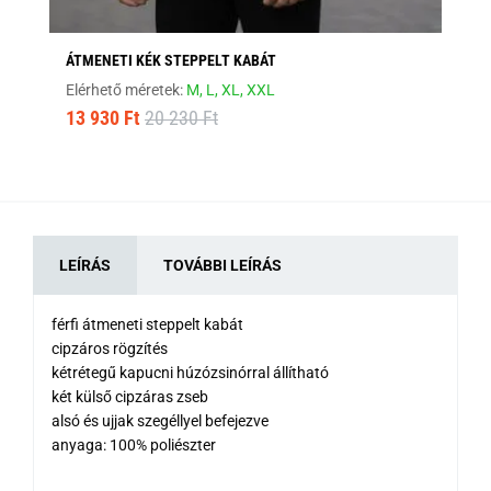
ÁTMENETI KÉK STEPPELT KABÁT
MO
Elérhető méretek:
M,
L,
XL,
XXL
Elé
13 930 Ft
20 230 Ft
12
LEÍRÁS
TOVÁBBI LEÍRÁS
férfi átmeneti steppelt kabát
cipzáros rögzítés
kétrétegű kapucni húzózsinórral állítható
két külső cipzáras zseb
alsó és ujjak szegéllyel befejezve
anyaga: 100% poliészter