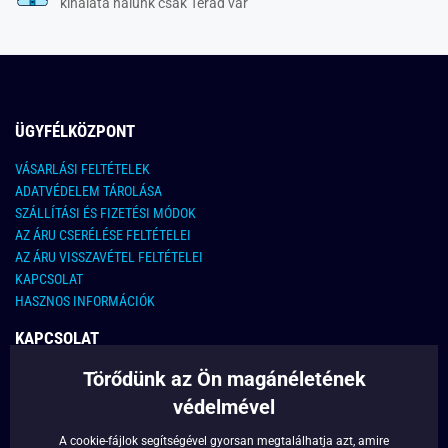
kínalata nálunk csak Terád vár
ÜGYFÉLKÖZPONT
VÁSARLÁSI FELTÉTELEK
ADATVÉDELEM TÁROLÁSA
SZÁLLÍTÁSI ÉS FIZETÉSI MÓDOK
AZ ÁRU CSERÉLÉSE FELTÉTELEI
AZ ÁRU VISSZAVÉTEL FELTÉTELEI
KAPCSOLAT
HASZNOS INFORMÁCIÓK
KAPCSOLAT
Törődünk az Ön magánéletének
E-MAIL CÍM:
info@legyferfi.hu
védelmével
FONTOS INFORMÁCIÓK
A cookie-fájlok segítségével gyorsan megtalálhatja azt, amire