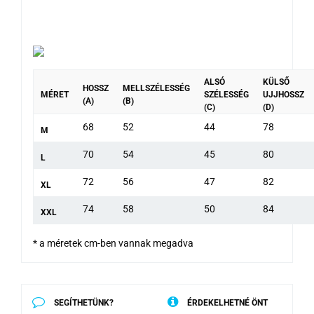
ALSÓ
KÜLSŐ
HOSSZ
MELLSZÉLESSÉG
MÉRET
SZÉLESSÉG
UJJHOSSZ
(A)
(B)
(C)
(D)
68
52
44
78
M
70
54
45
80
L
72
56
47
82
XL
74
58
50
84
XXL
* a méretek cm-ben vannak megadva
SEGÍTHETÜNK?
ÉRDEKELHETNÉ ÖNT