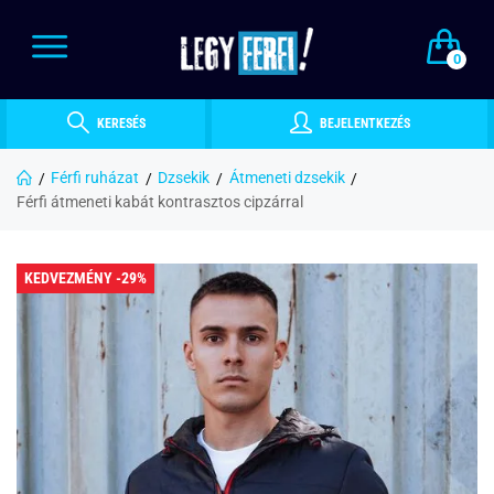
0
KERESÉS
BEJELENTKEZÉS
Férfi ruházat
Dzsekik
Átmeneti dzsekik
Férfi átmeneti kabát kontrasztos cipzárral
KEDVEZMÉNY -29%