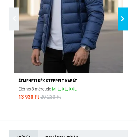
ÁTMENETI KÉK STEPPELT KABÁT
MO
Elérhető méretek:
M,
L,
XL,
XXL
Elé
13 930 Ft
20 230 Ft
12