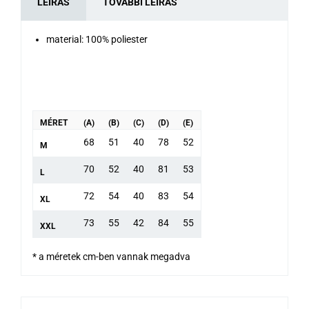
LEÍRÁS
TOVÁBBI LEÍRÁS
material: 100% poliester
MÉRET
(A)
(B)
(C)
(D)
(E)
68
51
40
78
52
M
70
52
40
81
53
L
72
54
40
83
54
XL
73
55
42
84
55
XXL
* a méretek cm-ben vannak megadva