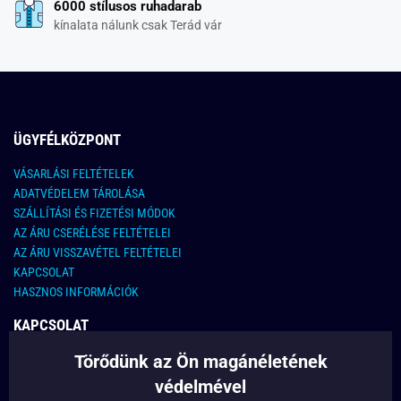
6000 stílusos ruhadarab
kínalata nálunk csak Terád vár
ÜGYFÉLKÖZPONT
VÁSARLÁSI FELTÉTELEK
ADATVÉDELEM TÁROLÁSA
SZÁLLÍTÁSI ÉS FIZETÉSI MÓDOK
AZ ÁRU CSERÉLÉSE FELTÉTELEI
AZ ÁRU VISSZAVÉTEL FELTÉTELEI
KAPCSOLAT
HASZNOS INFORMÁCIÓK
KAPCSOLAT
Törődünk az Ön magánéletének
E-MAIL CÍM:
info@legyferfi.hu
védelmével