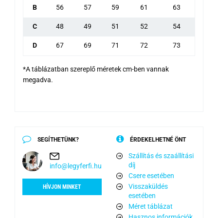
B
56
57
59
61
63
C
48
49
51
52
54
D
67
69
71
72
73
*A táblázatban szereplő méretek cm-ben vannak
megadva.
SEGÍTHETÜNK?
ÉRDEKELHETNÉ ÖNT
Szállítás és szaállítási
díj
info@legyferfi.hu
Csere esetében
Visszaküldés
HÍVJON MINKET
esetében
Méret táblázat
Hasznos információk