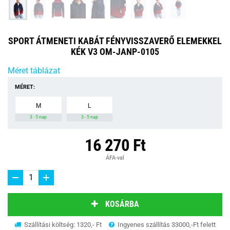
SPORT ÁTMENETI KABÁT FÉNYVISSZAVERŐ ELEMEKKEL
KÉK V3 OM-JANP-0105
Méret táblázat
MÉRET:
M
L
3 - 5 nap
3 - 5 nap
16 270 Ft
ÁFA-val
KOSÁRBA
Szállítási költség: 1320,- Ft
Ingyenes szállítás 33000,-Ft felett