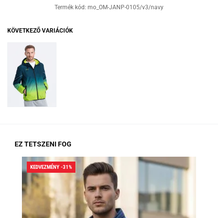
Termék kód:
mo_OM-JANP-0105/v3/navy
KÖVETKEZŐ VARIÁCIÓK
EZ TETSZENI FOG
KEDVEZMÉNY -31%
KED
RA