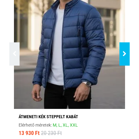
ÁTMENETI KÉK STEPPELT KABÁT
MO
Elérhető méretek:
M,
L,
XL,
XXL
Elé
13 930 Ft
20 230 Ft
12