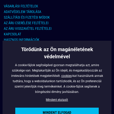
VÁSARLÁSI FELTÉTELEK
ADATVÉDELEM TÁROLÁSA
SZÁLLÍTÁSI ÉS FIZETÉSI MÓDOK
AZ ÁRU CSERÉLÉSE FELTÉTELEI
AZ ÁRU VISSZAVÉTEL FELTÉTELEI
KAPCSOLAT
HASZNOS INFORMÁCIÓK
Törődünk az Ön magánéletének
KAPCSOLAT
védelmével
E-MAIL CÍM:
info@legyferfi.hu
A cookie-fájlok segítségével gyorsan megtalálhatja azt, amire
szüksége van. Megtakarítják az Ön idejét, és megakadályozzák az
FONTOS INFORMÁCIÓK
irreleváns hirdetések megjelenítését.
cookies
-kat használunk annak
tudtára, hogy a weboldalunkon tartózkodik, és az Ön preferenciái
RÓLUNK
szerint jelenítjük meg termékeinket. A cookie-fájlok segítenek a
BLOG
böngészési élmény javításában.
FACEBOOK
Mindent elutasít
MINDENT ELFOGAD