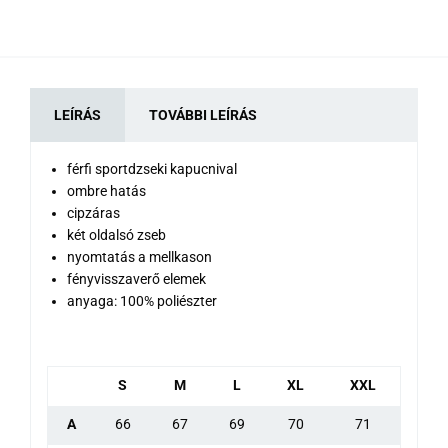
LEÍRÁS
TOVÁBBI LEÍRÁS
férfi sportdzseki kapucnival
ombre hatás
cipzáras
két oldalsó zseb
nyomtatás a mellkason
fényvisszaverő elemek
anyaga: 100% poliészter
S
M
L
XL
XXL
A
66
67
69
70
71