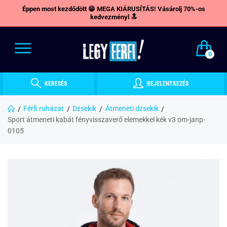
Éppen most kezdődött 😁 MEGA KIÁRUSÍTÁS! Vásárolj 70%-os
kedvezményl 🔝
0
KERESÉS
BEJELENTKEZÉS
Férfi ruházat
Dzsekik
Átmeneti dzsekik
Sport átmeneti kabát fényvisszaverő elemekkel kék v3 om-janp-
0105