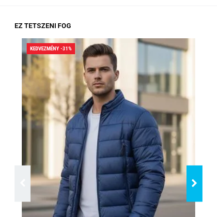
EZ TETSZENI FOG
KEDVEZMÉNY -31%
KED
RA