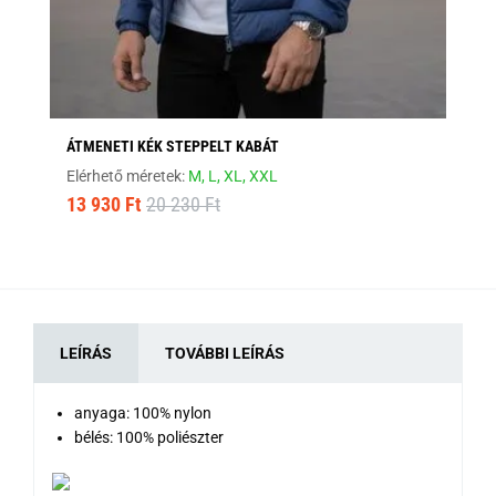
ÁTMENETI KÉK STEPPELT KABÁT
MO
Elérhető méretek:
M,
L,
XL,
XXL
Elé
13 930 Ft
20 230 Ft
12
LEÍRÁS
TOVÁBBI LEÍRÁS
anyaga: 100% nylon
bélés: 100% poliészter