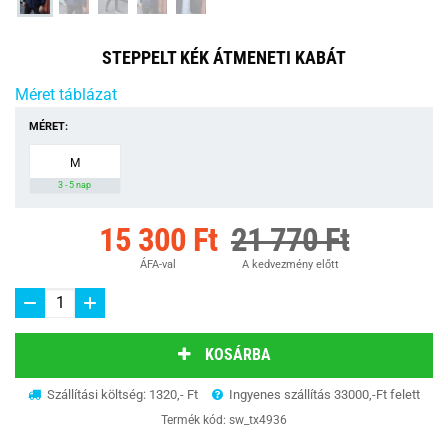
STEPPELT KÉK ÁTMENETI KABÁT
Méret táblázat
MÉRET:
M
3 - 5 nap
15 300 Ft
21 770 Ft
ÁFA-val
A kedvezmény előtt
KOSÁRBA
Szállítási költség: 1320,- Ft
Ingyenes szállítás 33000,-Ft felett
Termék kód:
sw_tx4936