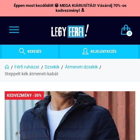
Éppen most kezdődött 😁 MEGA KIÁRUSÍTÁS! Vásárolj 70%-os
kedvezményl 🔝
0
KERESÉS
BEJELENTKEZÉS
Férfi ruházat
Dzsekik
Átmeneti dzsekik
Steppelt kék átmeneti kabát
KEDVEZMÉNY -30%