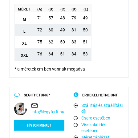
MÉRET
(A)
(B)
(C)
(D)
(E)
71
57
48
79
49
M
72
60
49
81
50
L
75
62
50
83
51
XL
76
64
51
84
53
XXL
* a méretek cm-ben vannak megadva
SEGÍTHETÜNK?
ÉRDEKELHETNÉ ÖNT
Szállítás és szaállítási
díj
info@legyferfi.hu
Csere esetében
Visszaküldés
HÍVJON MINKET
esetében
Méret táblázat