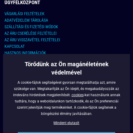
ÜGYFÉLKÖZPONT
VÁSARLÁSI FELTÉTELEK
ADATVÉDELEM TÁROLÁSA
SZÁLLÍTÁSI ÉS FIZETÉSI MÓDOK
AZ ÁRU CSERÉLÉSE FELTÉTELEI
AZ ÁRU VISSZAVÉTEL FELTÉTELEI
KAPCSOLAT
HASZNOS INFORMÁCIÓK
Törődünk az Ön magánéletének
KAPCSOLAT
védelmével
E-MAIL CÍM:
info@legyferfi.hu
A cookie-fájlok segítségével gyorsan megtalálhatja azt, amire
szüksége van. Megtakarítják az Ön idejét, és megakadályozzák az
FONTOS INFORMÁCIÓK
irreleváns hirdetések megjelenítését.
cookies
-kat használunk annak
tudtára, hogy a weboldalunkon tartózkodik, és az Ön preferenciái
RÓLUNK
szerint jelenítjük meg termékeinket. A cookie-fájlok segítenek a
BLOG
böngészési élmény javításában.
FACEBOOK
Mindent elutasít