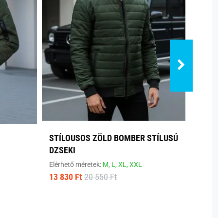
STÍLOUSOS ZÖLD BOMBER STÍLUSÚ
ERED
DZSEKI
DZSE
Elérhető méretek:
M,
L,
XL,
XXL
Elérhe
13 830 Ft
20 550 Ft
5 290