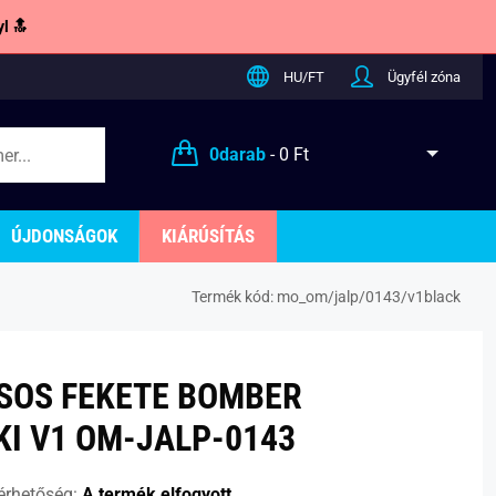
l 🔝
HU/FT
Ügyfél zóna
0
darab
-
0 Ft
ÚJDONSÁGOK
KIÁRÚSÍTÁS
Termék kód:
mo_om/jalp/0143/v1black
SOS FEKETE BOMBER
KI V1 OM-JALP-0143
érhetőség:
A termék elfogyott