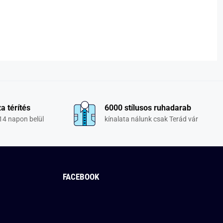
a térítés
6000 stílusos ruhadarab
14 napon belül
kínalata nálunk csak Terád vár
FACEBOOK