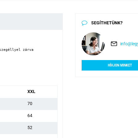
SEGÍTHETÜNK?
info@legy
zegéllyel zárva

HÍVJON MINKET
XXL
70
64
52