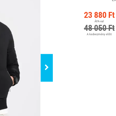
23 880 Ft
ÁFA-val
48 050 Ft
A kedvezmény előtt