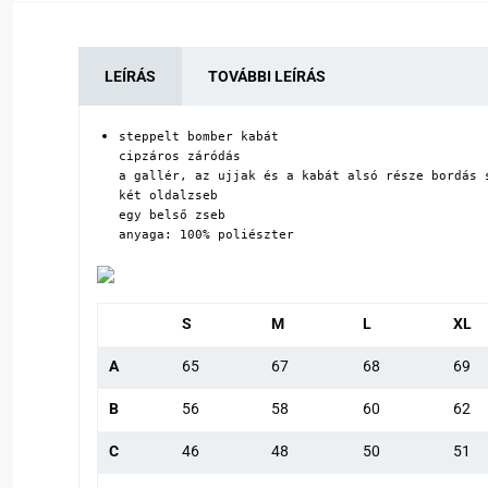
LEÍRÁS
TOVÁBBI LEÍRÁS
steppelt bomber kabát

cipzáros záródás

a gallér, az ujjak és a kabát alsó része bordás s
két oldalzseb

egy belső zseb

anyaga: 100% poliészter
S
M
L
XL
A
65
67
68
69
B
56
58
60
62
C
46
48
50
51