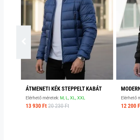
ÁTMENETI KÉK STEPPELT KABÁT
MODERN
Elérhető méretek:
M,
L,
XL,
XXL
Elérhető 
13 930 Ft
20 230 Ft
12 200 F