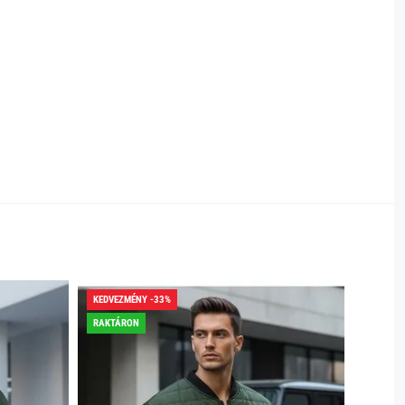
KEDVEZMÉNY -33%
KEDVEZ
RAKTÁRON
RAKTÁR