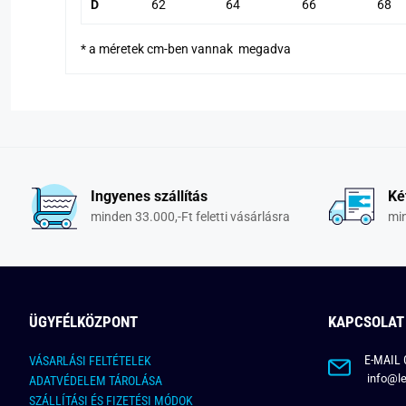
D
62
64
66
68
* a méretek cm-ben vannak megadva
Ingyenes szállítás
Ké
minden 33.000,-Ft feletti vásárlásra
min
ÜGYFÉLKÖZPONT
KAPCSOLAT
E-MAIL 
VÁSARLÁSI FELTÉTELEK
info@le
ADATVÉDELEM TÁROLÁSA
SZÁLLÍTÁSI ÉS FIZETÉSI MÓDOK