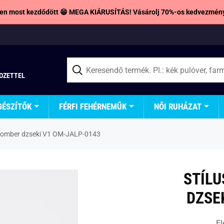
en most kezdődött 😁 MEGA KIÁRUSÍTÁS! Vásárolj 70%-os kedvezmény
TOZETTEL
GÉSZÍTŐK
FÉRFI FEHÉRNEMŰK
NŐI RUHÁZAT
 bomber dzseki V1 OM-JALP-0143
STÍLU
DZSE
El