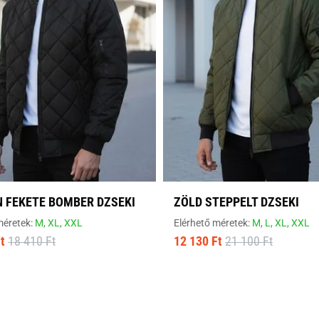
 FEKETE BOMBER DZSEKI
ZÖLD STEPPELT DZSEKI
méretek:
M,
XL,
XXL
Elérhető méretek:
M,
L,
XL,
XXL
t
18 410 Ft
12 130 Ft
21 100 Ft