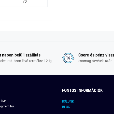
70
t napon belüli szállítás
Csere és pénz vissz
den raktáron lévő termékre 12-ig
csomag átvétele után 
FONTOS INFORMÁCIÓK
CÍM:
RÓLUNK
gyferfi.hu
BLOG