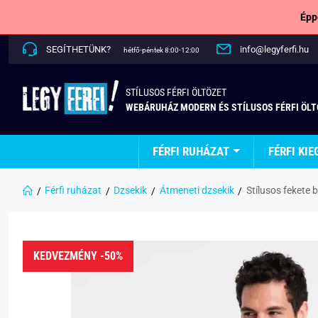
Épp
SEGÍTHETÜNK?
info@legyferfi.hu
hétfő-péntek 8:00-12:00
STÍLUSOS FÉRFI ÖLTÖZET
WEBÁRUHÁZ MODERN ÉS STÍLUSOS FÉRFI ÖL
FÉRFI RUHÁZAT
FÉRFI KIE
Férfi ruházat
Dzsekik
Átmeneti dzsekik
Stílusos fekete
KEDVEZMÉNY -50%