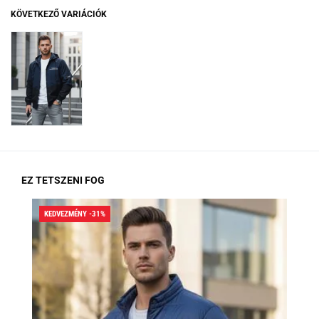
KÖVETKEZŐ VARIÁCIÓK
EZ TETSZENI FOG
KEDVEZMÉNY -31%
KED
RA