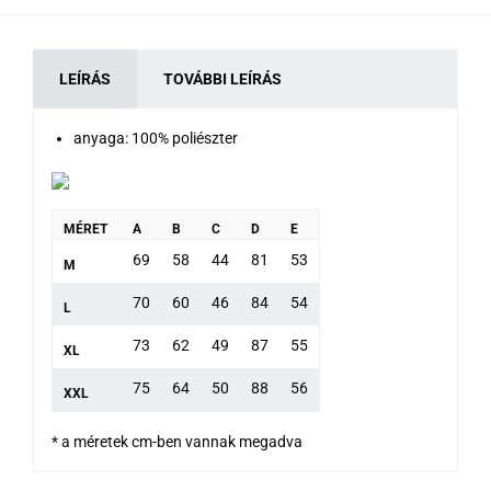
LEÍRÁS
TOVÁBBI LEÍRÁS
anyaga: 100% poliészter
MÉRET
A
B
C
D
E
69
58
44
81
53
M
70
60
46
84
54
L
73
62
49
87
55
XL
75
64
50
88
56
XXL
* a méretek cm-ben vannak megadva