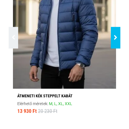
ÁTMENETI KÉK STEPPELT KABÁT
MO
Elérhető méretek:
M,
L,
XL,
XXL
Elé
13 930 Ft
20 230 Ft
12