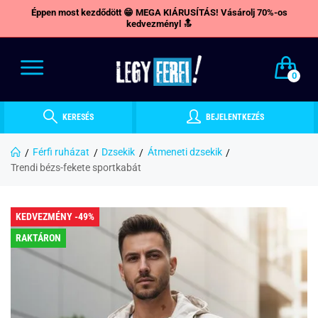
Éppen most kezdődött 😁 MEGA KIÁRUSÍTÁS! Vásárolj 70%-os
kedvezményl 🔝
0
KERESÉS
BEJELENTKEZÉS
Férfi ruházat
Dzsekik
Átmeneti dzsekik
Trendi bézs-fekete sportkabát
KEDVEZMÉNY -49%
RAKTÁRON