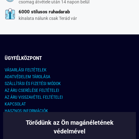
csomag átvétele után 14 napon belül
6000 stílusos ruhadarab
kínalata nálunk csak Terád vár
ÜGYFÉLKÖZPONT
VÁSARLÁSI FELTÉTELEK
ADATVÉDELEM TÁROLÁSA
SZÁLLÍTÁSI ÉS FIZETÉSI MÓDOK
AZ ÁRU CSERÉLÉSE FELTÉTELEI
AZ ÁRU VISSZAVÉTEL FELTÉTELEI
KAPCSOLAT
HASZNOS INFORMÁCIÓK
Törődünk az Ön magánéletének
KAPCSOLAT
védelmével
E-MAIL CÍM: