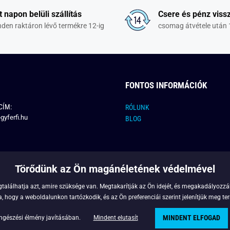
t napon belüli szállítás
Csere és pénz vissz
den raktáron lévő termékre 12-ig
csomag átvétele után 
FONTOS INFORMÁCIÓK
CÍM:
RÓLUNK
gyferfi.hu
BLOG
Törődünk az Ön magánéletének védelmével
találhatja azt, amire szüksége van. Megtakarítják az Ön idejét, és megakadályozzák
 hogy a weboldalunkon tartózkodik, és az Ön preferenciái szerint jelenítjük meg ter
MINDENT ELFOGAD
Copyright © 2022 - Legyferfi.hu
ngészési élmény javításában.
Mindent elutasít