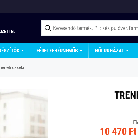
TOZETTEL
GÉSZÍTŐK
FÉRFI FEHÉRNEMŰK
NŐI RUHÁZAT
meneti dzseki
TREN
El
10 470 Ft