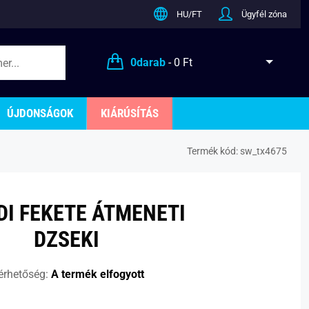
HU/FT
Ügyfél zóna
0
darab
-
0 Ft
ÚJDONSÁGOK
KIÁRÚSÍTÁS
Termék kód:
sw_tx4675
DI FEKETE ÁTMENETI
DZSEKI
érhetőség:
A termék elfogyott