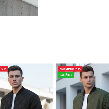
 -34%
KEDVEZMÉNY -43%
RAKTÁRON