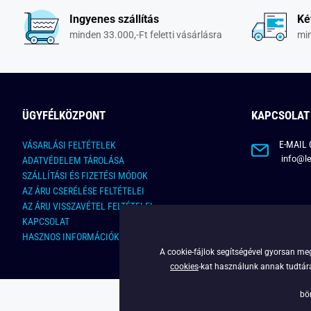
Ingyenes szállítás
Ké
minden 33.000,-Ft feletti vásárlásra
min
ÜGYFÉLKÖZPONT
KAPCSOLAT
E-MAIL 
VÁSARLÁSI FELTÉTELEK
info@le
ADATVÉDELEM TÁROLÁSA
SZÁLLÍTÁSI ÉS FIZETÉSI MÓDOK
AZ ÁRU CSERÉLÉSE FELTÉTELEI
AZ ÁRU VISSZAVÉTEL FELTÉTELEI
KAPCSOLAT
HASZNOS INFORMÁCIÓK
A cookie-fájlok segítségével gyorsan meg
cookies
-kat használunk annak tudtára,
bö