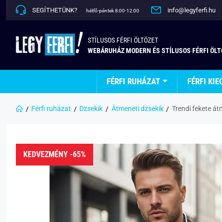
SEGÍTHETÜNK?
info@legyferfi.hu
hétfő-péntek 8:00-12:00
STÍLUSOS FÉRFI ÖLTÖZET
WEBÁRUHÁZ MODERN ÉS STÍLUSOS FÉRFI ÖL
FÉRFI RUHÁZAT
FÉRFI KIE
Férfi ruházat
Dzsekik
Átmeneti dzsekik
Trendi fekete át
KEDVEZMÉNY -65%