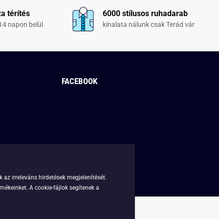
a térítés
6000 stílusos ruhadarab
14 napon belül
kínalata nálunk csak Terád vár
FACEBOOK
 az irreleváns hirdetések megjelenítését.
mékeinket. A cookie-fájlok segítenek a