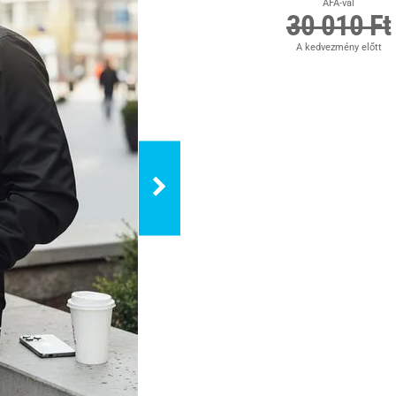
ÁFA-val
30 010 Ft
A kedvezmény előtt