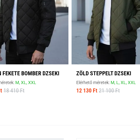
 FEKETE BOMBER DZSEKI
ZÖLD STEPPELT DZSEKI
méretek:
M,
XL,
XXL
Elérhető méretek:
M,
L,
XL,
XXL
t
18 410 Ft
12 130 Ft
21 100 Ft