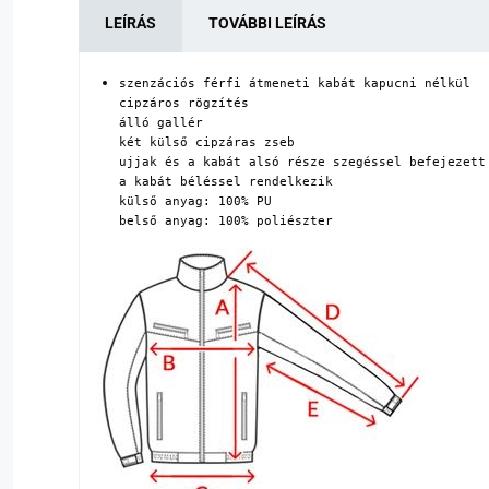
LEÍRÁS
TOVÁBBI LEÍRÁS
szenzációs férfi átmeneti kabát kapucni nélkül

cipzáros rögzítés

álló gallér

két külső cipzáras zseb

ujjak és a kabát alsó része szegéssel befejezett

a kabát béléssel rendelkezik

külső anyag: 100% PU

belső anyag: 100% poliészter