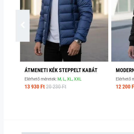
ÁTMENETI KÉK STEPPELT KABÁT
MODERN
Elérhető méretek:
M,
L,
XL,
XXL
Elérhető 
13 930 Ft
20 230 Ft
12 200 F