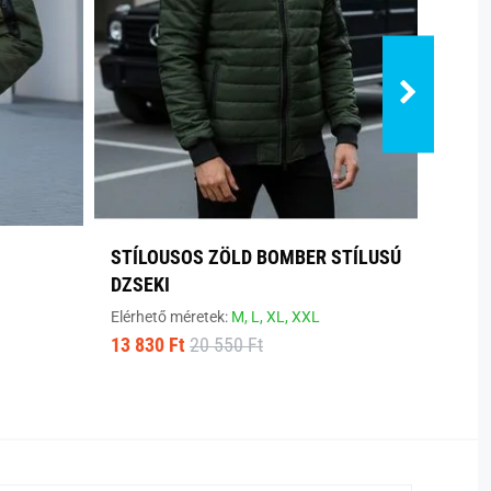
STÍLOUSOS ZÖLD BOMBER STÍLUSÚ
ERED
DZSEKI
DZSE
Elérhető méretek:
M,
L,
XL,
XXL
Elérhe
13 830 Ft
20 550 Ft
5 290