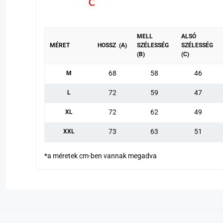
MELL
ALSÓ
MÉRET
HOSSZ (A)
SZÉLESSÉG
SZÉLESSÉG
(B)
(C)
68
58
46
M
72
59
47
L
72
62
49
XL
73
63
51
XXL
*a méretek cm-ben vannak megadva