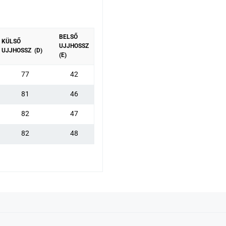
BELSŐ
KÜLSŐ
UJJHOSSZ
UJJHOSSZ (D)
(E)
77
42
81
46
82
47
82
48