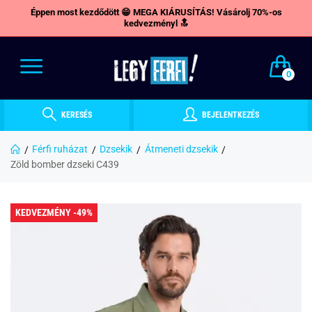
Éppen most kezdődött 😁 MEGA KIÁRUSÍTÁS! Vásárolj 70%-os
kedvezményl 🔝
0
KERESÉS
BEJELENTKEZÉS
Férfi ruházat
Dzsekik
Átmeneti dzsekik
Zöld bomber dzseki C439
KEDVEZMÉNY -49%