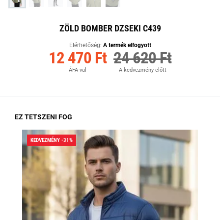
ZÖLD BOMBER DZSEKI C439
Elérhetőség:
A termék elfogyott
12 470 Ft
24 620 Ft
ÁFA-val
A kedvezmény előtt
EZ TETSZENI FOG
KEDVEZMÉNY -31%
KED
RA