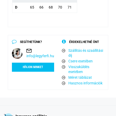
D
65
66
68
70
71
SEGÍTHETÜNK?
ÉRDEKELHETNÉ ÖNT
Szállítás és szaállítási
díj
info@legyferfi.hu
Csere esetében
Visszaküldés
HÍVJON MINKET
esetében
Méret táblázat
Hasznos információk