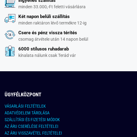
Ingyenes szállítás
minden 33.000,-Ft feletti vásárlásra
Két napon belüli szállítás
minden raktáron lévő termékre 12-ig
Csere és pénz vissza térítés
csomag átvétele után 14 napon belül
6000 stílusos ruhadarab
kínalata nálunk csak Terád vár
ÜGYFÉLKÖZPONT
VÁSARLÁSI FELTÉTELEK
ADATVÉDELEM TÁROLÁSA
SZÁLLÍTÁSI ÉS FIZETÉSI MÓDOK
AZ ÁRU CSERÉLÉSE FELTÉTELEI
AZ ÁRU VISSZAVÉTEL FELTÉTELEI