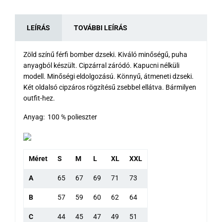
LEÍRÁS
TOVÁBBI LEÍRÁS
Zöld színű férfi bomber dzseki. Kiváló minőségű, puha
anyagból készült. Cipzárral záródó. Kapucni nélküli
modell. Minőségi eldolgozású. Könnyű, átmeneti dzseki.
Két oldalsó cipzáros rögzítésű zsebbel ellátva. Bármilyen
outfit-hez.
Anyag: 100 % polieszter
Méret
S
M
L
XL
XXL
A
65
67
69
71
73
B
57
59
60
62
64
C
44
45
47
49
51