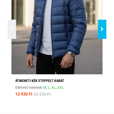
ÁTMENETI KÉK STEPPELT KABÁT
MO
Elérhető méretek:
M,
L,
XL,
XXL
Elé
13 930 Ft
20 230 Ft
12