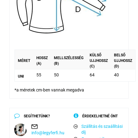
KÜLSŐ
BELSŐ
HOSSZ
MELLSZÉLESSÉG
MÉRET
UJJHOSSZ
UJJHOSSZ
(A)
(B)
(C)
(D)
55
50
64
40
UNI
*a méretek cm-ben vannak megadva
SEGÍTHETÜNK?
ÉRDEKELHETNÉ ÖNT
Szállítás és szaállítási
díj
info@legyferfi.hu