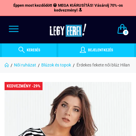
Éppen most kezdődött 😁 MEGA KIÁRUSÍTÁS! Vásárolj 70%-os
kedvezményl 🔝
0
KERESÉS
BEJELENTKEZÉS
Női ruházat
Blúzok és topok
Érdekes fekete női blúz Hilan
KEDVEZMÉNY -29%