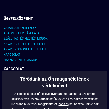
ÜGYFÉLKÖZPONT
VÁSARLÁSI FELTÉTELEK
ADATVÉDELEM TÁROLÁSA
SZÁLLÍTÁSI ÉS FIZETÉSI MÓDOK
AZ ÁRU CSERÉLÉSE FELTÉTELEI
AZ ÁRU VISSZAVÉTEL FELTÉTELEI
KAPCSOLAT
HASZNOS INFORMÁCIÓK
KAPCSOLAT
Törődünk az Ön magánéletének
E-MAIL CÍM:
info@legyferfi.hu
védelmével
FONTOS INFORMÁCIÓK
A cookie-fájlok segítségével gyorsan megtalálhatja azt, amire
szüksége van. Megtakarítják az Ön idejét, és megakadályozzák az
RÓLUNK
irreleváns hirdetések megjelenítését.
cookies
-kat használunk annak
BLOG