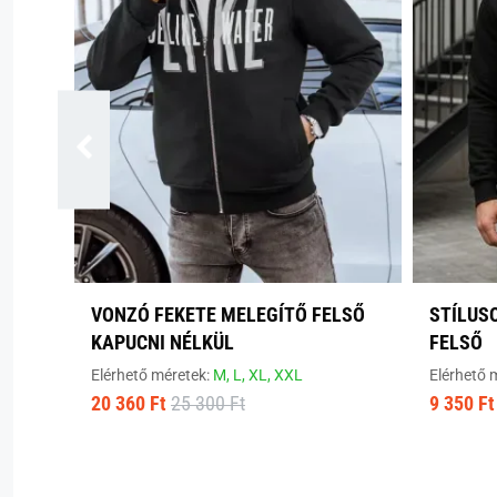
VONZÓ FEKETE MELEGÍTŐ FELSŐ
STÍLUS
KAPUCNI NÉLKÜL
FELSŐ
Elérhető méretek:
M,
L,
XL,
XXL
Elérhető 
20 360 Ft
25 300 Ft
9 350 Ft