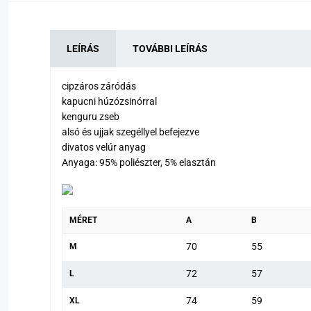
LEÍRÁS
TOVÁBBI LEÍRÁS
cipzáros záródás
kapucni húzózsinórral
kenguru zseb
alsó és ujjak szegéllyel befejezve
divatos velúr anyag
Anyaga: 95% poliészter, 5% elasztán
MÉRET
A
B
70
55
M
72
57
L
74
59
XL