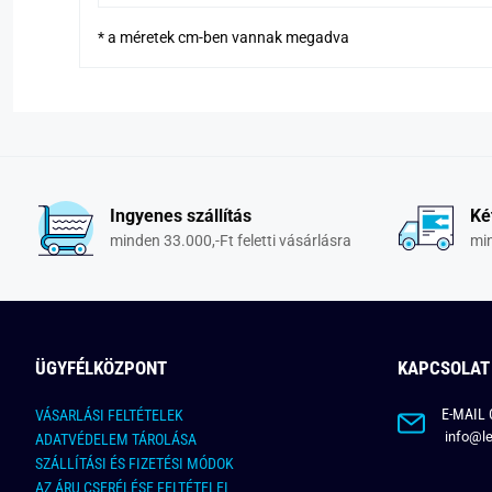
* a méretek cm-ben vannak megadva
Ingyenes szállítás
Ké
minden 33.000,-Ft feletti vásárlásra
min
ÜGYFÉLKÖZPONT
KAPCSOLAT
E-MAIL 
VÁSARLÁSI FELTÉTELEK
info@le
ADATVÉDELEM TÁROLÁSA
SZÁLLÍTÁSI ÉS FIZETÉSI MÓDOK
AZ ÁRU CSERÉLÉSE FELTÉTELEI