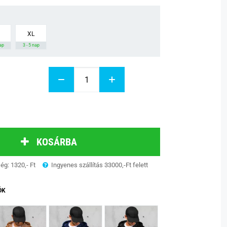
XL
nap
3 - 5 nap
KOSÁRBA
ség: 1320,- Ft
Ingyenes szállítás 33000,-Ft felett
ÓK