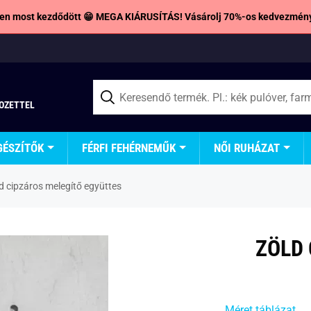
en most kezdődött 😁 MEGA KIÁRUSÍTÁS! Vásárolj 70%-os kedvezmény
TOZETTEL
GÉSZÍTŐK
FÉRFI FEHÉRNEMŰK
NŐI RUHÁZAT
d cipzáros melegítő együttes
ZÖLD 
Méret táblázat