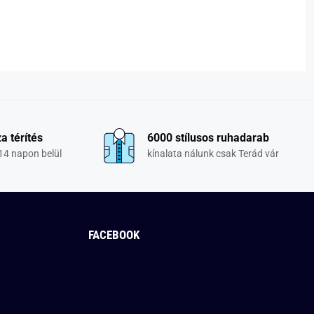
a térítés
6000 stílusos ruhadarab
14 napon belül
kínalata nálunk csak Terád vár
FACEBOOK