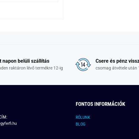
t napon belüli szállítás
Csere és pénz vissz
den raktáron lévő termékre 12-ig
csomag átvétele után 
FONTOS INFORMÁCIÓK
CÍM:
RÓLUNK
gyferfi.hu
BLOG