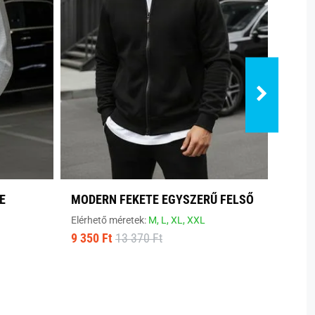
E
MODERN FEKETE EGYSZERŰ FELSŐ
KÉNY
SZÜR
Elérhető méretek:
M,
L,
XL,
XXL
9 350 Ft
13 370 Ft
Elérhe
9 310