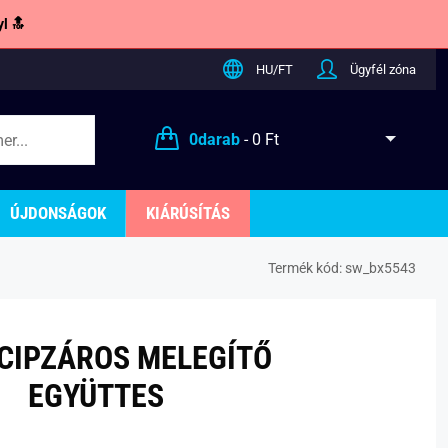
l 🔝
HU/FT
Ügyfél zóna
0
darab
-
0 Ft
ÚJDONSÁGOK
KIÁRÚSÍTÁS
Termék kód:
sw_bx5543
CIPZÁROS MELEGÍTŐ
EGYÜTTES