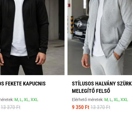
OS FEKETE KAPUCNIS
STÍLUSOS HALVÁNY SZÜRK
MELEGÍTŐ FELSŐ
méretek:
M,
L,
XL,
XXL
Elérhető méretek:
M,
L,
XL,
XXL
13 370 Ft
9 350 Ft
13 370 Ft