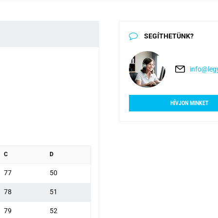
SEGÍTHETÜNK?
info@legy
HÍVJON MINKET
C
D
77
50
78
51
79
52