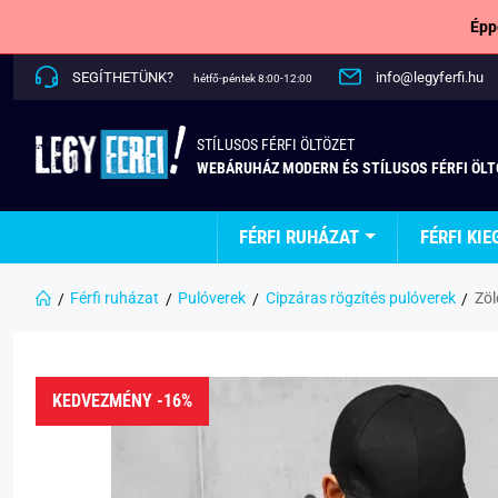
Épp
SEGÍTHETÜNK?
info@legyferfi.hu
hétfő-péntek 8:00-12:00
STÍLUSOS FÉRFI ÖLTÖZET
WEBÁRUHÁZ MODERN ÉS STÍLUSOS FÉRFI ÖL
FÉRFI RUHÁZAT
FÉRFI KIE
Férfi ruházat
Pulóverek
Cipzáras rögzítés pulóverek
Zöl
KEDVEZMÉNY -16%