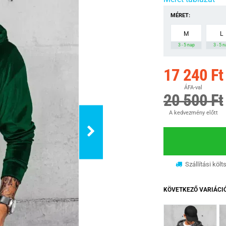
MÉRET:
M
L
3 - 5 nap
3 - 5 
17 240 Ft
ÁFA-val
20 500 Ft
A kedvezmény előtt
Szállítási költ
KÖVETKEZŐ VARIÁCI