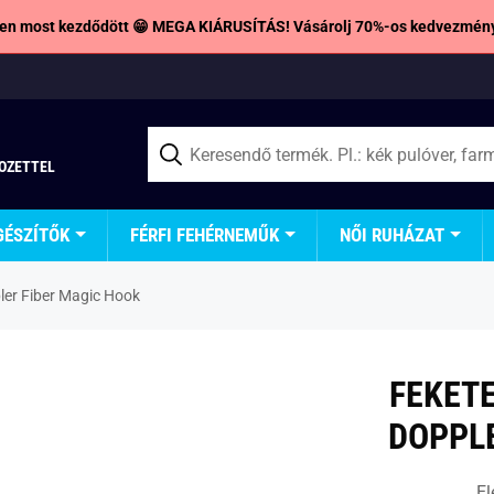
en most kezdődött 😁 MEGA KIÁRUSÍTÁS! Vásárolj 70%-os kedvezmény
TOZETTEL
GÉSZÍTŐK
FÉRFI FEHÉRNEMŰK
NŐI RUHÁZAT
er Fiber Magic Hook
FEKET
DOPPLE
El