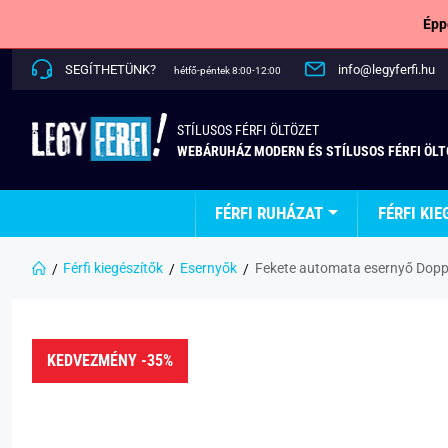
Épp
SEGÍTHETÜNK?
info@legyferfi.hu
hétfő-péntek 8:00-12:00
STÍLUSOS FÉRFI ÖLTÖZET
WEBÁRUHÁZ MODERN ÉS STÍLUSOS FÉRFI ÖL
FÉRFI RUHÁZAT
FÉRFI KIE
Férfi kiegészítők
Esernyők
Fekete automata esernyő Doppl
KEDVEZMÉNY -35%