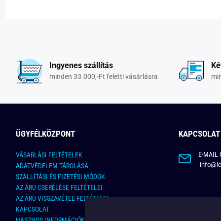
Ingyenes szállítás
Ké
minden 33.000,-Ft feletti vásárlásra
min
ÜGYFÉLKÖZPONT
KAPCSOLAT
E-MAIL 
VÁSARLÁSI FELTÉTELEK
info@le
ADATVÉDELEM TÁROLÁSA
SZÁLLÍTÁSI ÉS FIZETÉSI MÓDOK
AZ ÁRU CSERÉLÉSE FELTÉTELEI
AZ ÁRU VISSZAVÉTEL FELTÉTELEI
KAPCSOLAT
HASZNOS INFORMÁCIÓK