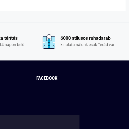
a térítés
6000 stílusos ruhadarab
14 napon belül
kínalata nálunk csak Terád vár
FACEBOOK