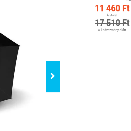
11 460 Ft
ÁFA-val
17 510 Ft
A kedvezmény előtt