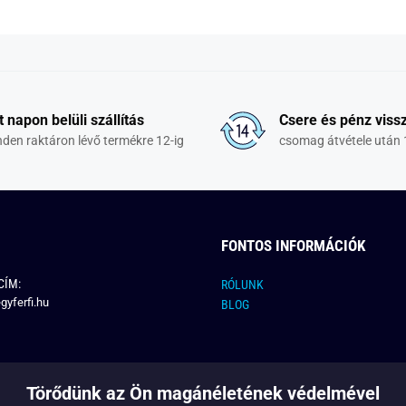
t napon belüli szállítás
Csere és pénz vissz
den raktáron lévő termékre 12-ig
csomag átvétele után 
FONTOS INFORMÁCIÓK
CÍM:
RÓLUNK
gyferfi.hu
BLOG
Törődünk az Ön magánéletének védelmével