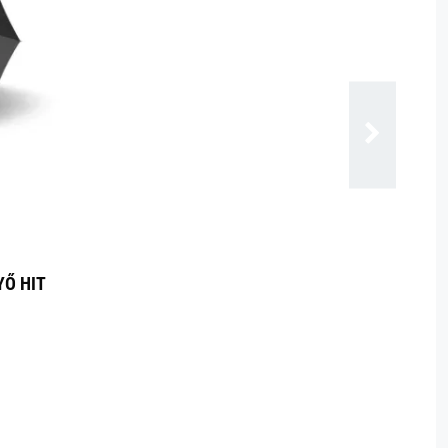
Ő HIT