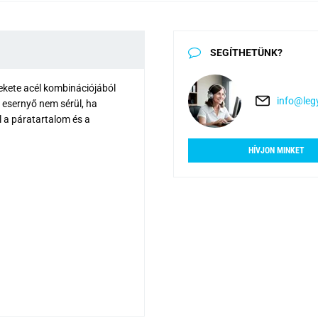
SEGÍTHETÜNK?
fekete acél kombinációjából
info@legy
z esernyő nem sérül, ha
ll a páratartalom és a
HÍVJON MINKET