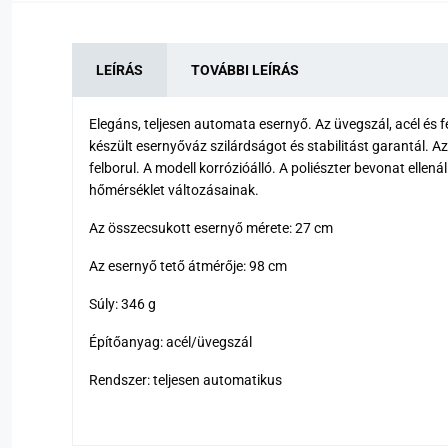
LEÍRÁS
TOVÁBBI LEÍRÁS
Elegáns, teljesen automata esernyő. Az üvegszál, acél és 
készült esernyőváz szilárdságot és stabilitást garantál. A
felborul. A modell korrózióálló. A poliészter bevonat ellená
hőmérséklet változásainak.
Az összecsukott esernyő mérete: 27 cm
Az esernyő tető átmérője: 98 cm
Súly: 346 g
Építőanyag: acél/üvegszál
Rendszer: teljesen automatikus