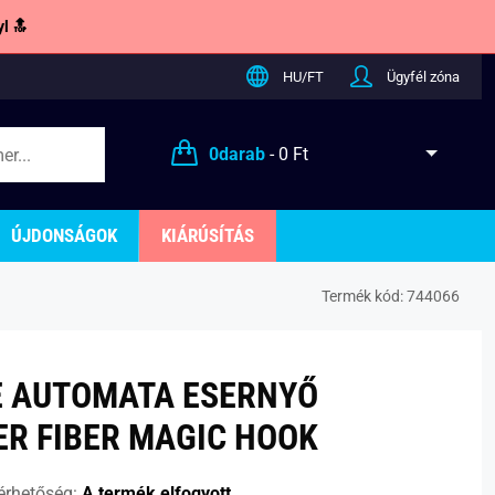
l 🔝
HU/FT
Ügyfél zóna
0
darab
-
0 Ft
ÚJDONSÁGOK
KIÁRÚSÍTÁS
Termék kód:
744066
E AUTOMATA ESERNYŐ
R FIBER MAGIC HOOK
érhetőség:
A termék elfogyott