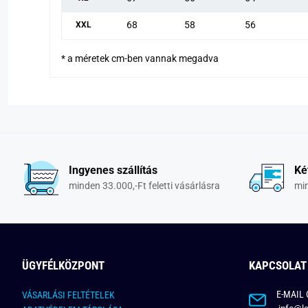
68
58
56
XXL
* a méretek cm-ben vannak megadva
Ingyenes szállítás
Ké
minden 33.000,-Ft feletti vásárlásra
min
ÜGYFÉLKÖZPONT
KAPCSOLAT
E-MAIL 
VÁSARLÁSI FELTÉTELEK