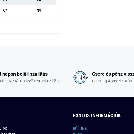
82
53
t napon belüli szállítás
Csere és pénz vissz
den raktáron lévő termékre 12-ig
csomag átvétele után 
FONTOS INFORMÁCIÓK
CÍM:
RÓLUNK