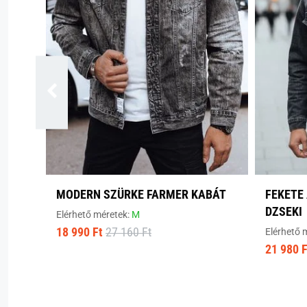
MODERN SZÜRKE FARMER KABÁT
FEKETE
DZSEKI
Elérhető méretek:
M
18 990 Ft
27 160 Ft
Elérhető 
21 980 F