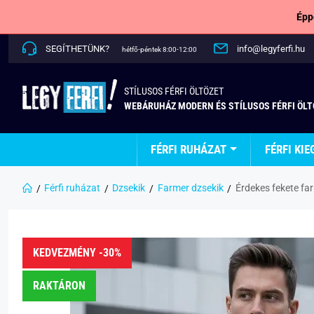
Épp
SEGÍTHETÜNK?
info@legyferfi.hu
hétfő-péntek 8:00-12:00
STÍLUSOS FÉRFI ÖLTÖZET
WEBÁRUHÁZ MODERN ÉS STÍLUSOS FÉRFI ÖL
FÉRFI RUHÁZAT
FÉRFI KIE
Férfi ruházat
Dzsekik
Farmer dzsekik
Érdekes fekete fa
KEDVEZMÉNY -30%
RAKTÁRON