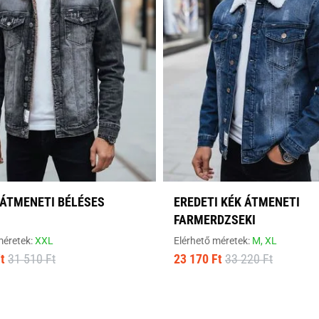
 ÁTMENETI BÉLÉSES
EREDETI KÉK ÁTMENETI
FARMERDZSEKI
méretek:
XXL
Elérhető méretek:
M,
XL
t
31 510 Ft
23 170 Ft
33 220 Ft