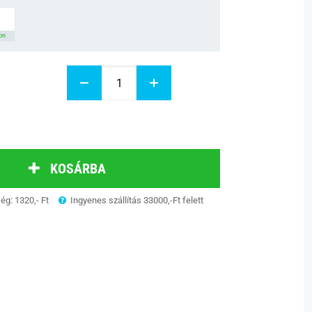
on
KOSÁRBA
ség: 1320,- Ft
Ingyenes szállítás 33000,-Ft felett