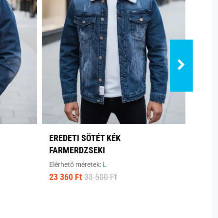
EREDETI SÖTÉT KÉK
FARM
FARMERDZSEKI
C558
Elérhető méretek:
L
Elérhe
23 360 Ft
33 500 Ft
19 70