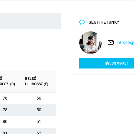
SEGÍTHETÜNK?
info@legy
HÍVJON MINKET
Ő
BELSŐ
OSSZ (D)
UJJHOSSZ (E)
76
50
78
50
80
51
81
52