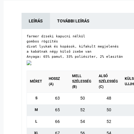
LEÍRÁS
TOVÁBBI LEÍRÁS
farmer dzseki kapucni nélkül

gombos rögzítés

divat lyukak és kopások, kifakult megjelenés

a kabátnak négy külső zsebe van

Anyaga: 65% pamut, 33% poliészter, 2% elasztán
MELL
ALSÓ
HOSSZ
KÜLS
MÉRET
SZÉLESSÉG
SZÉLESSÉG
(A)
UJJH
(B)
(C)
63
50
48
S
65
52
50
M
66
54
52
L
67
56
54
XL