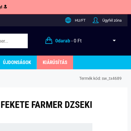
l 🔝
HU/FT
Ügyfél zóna
0
darab
-
0 Ft
ÚJDONSÁGOK
KIÁRÚSÍTÁS
Termék kód:
sw_tx4689
 FEKETE FARMER DZSEKI