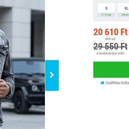
S
XL
3 - 5 nap
raktár
20 610 Ft
ÁFA-val
29 550 Ft
A kedvezmény előtt
Szállítási költ