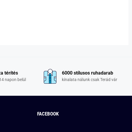
a térítés
6000 stílusos ruhadarab
14 napon belül
kínalata nálunk csak Terád vár
FACEBOOK