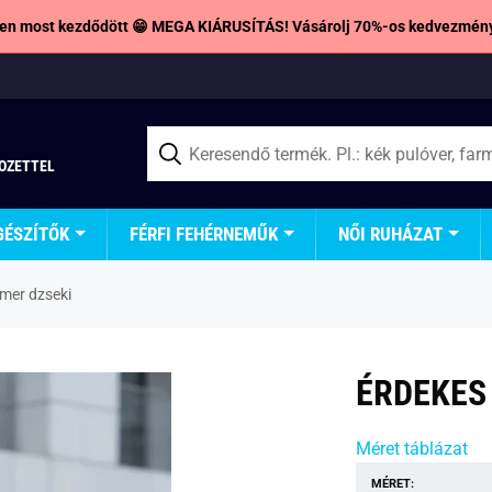
en most kezdődött 😁 MEGA KIÁRUSÍTÁS! Vásárolj 70%-os kedvezmény
TOZETTEL
GÉSZÍTŐK
FÉRFI FEHÉRNEMŰK
NŐI RUHÁZAT
rmer dzseki
ÉRDEKES
Méret táblázat
MÉRET: