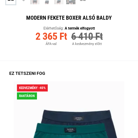
MODERN FEKETE BOXER ALSÓ BALDY
Elérhetőség:
A termék elfogyott
2 365 Ft
6 410 Ft
ÁFA-val
A kedvezmény előtt
EZ TETSZENI FOG
KEDVEZMÉNY -40%
KED
RAKTÁRON
RA