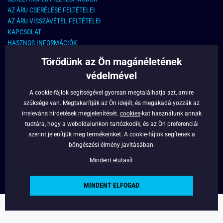
AZ ÁRU CSERÉLÉSE FELTÉTELEI
AZ ÁRU VISSZAVÉTEL FELTÉTELEI
KAPCSOLAT
HASZNOS INFORMÁCIÓK
Törődünk az Ön magánéletének
KAPCSOLAT
védelmével
E-MAIL CÍM:
info@legyferfi.hu
A cookie-fájlok segítségével gyorsan megtalálhatja azt, amire
szüksége van. Megtakarítják az Ön idejét, és megakadályozzák az
FONTOS INFORMÁCIÓK
irreleváns hirdetések megjelenítését.
cookies
-kat használunk annak
tudtára, hogy a weboldalunkon tartózkodik, és az Ön preferenciái
RÓLUNK
szerint jelenítjük meg termékeinket. A cookie-fájlok segítenek a
BLOG
böngészési élmény javításában.
FACEBOOK
Mindent elutasít
MINDENT ELFOGAD
Copyright © 2022 - Legyferfi.hu