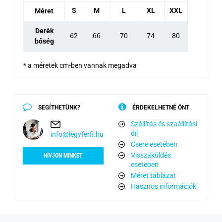
S
M
L
XL
XXL
Méret
Derék
62
66
70
74
80
bőség
* a méretek cm-ben vannak megadva
SEGÍTHETÜNK?
ÉRDEKELHETNÉ ÖNT
Szállítás és szaállítási
díj
info@legyferfi.hu
Csere esetében
Visszaküldés
HÍVJON MINKET
esetében
Méret táblázat
Hasznos információk