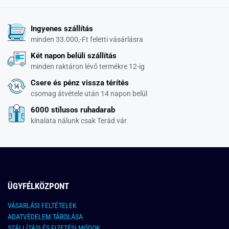
Ingyenes szállítás
minden 33.000,-Ft feletti vásárlásra
Két napon belüli szállítás
minden raktáron lévő termékre 12-ig
Csere és pénz vissza térítés
csomag átvétele után 14 napon belül
6000 stílusos ruhadarab
kínalata nálunk csak Terád vár
ÜGYFÉLKÖZPONT
VÁSARLÁSI FELTÉTELEK
ADATVÉDELEM TÁROLÁSA
SZÁLLÍTÁSI ÉS FIZETÉSI MÓDOK