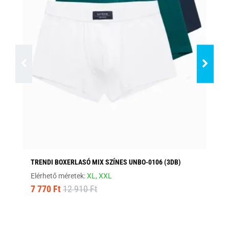
TRENDI BOXERLASÓ MIX SZÍNES UNBO-0106 (3DB)
KÉ
Elérhető méretek:
XL,
XXL
Elé
7 770 Ft
12 910 Ft
5 