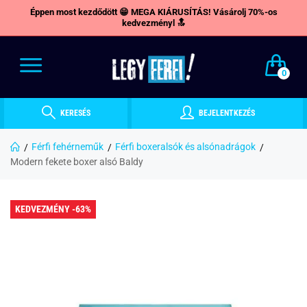
Éppen most kezdődött 😁 MEGA KIÁRUSÍTÁS! Vásárolj 70%-os
kedvezményl 🔝
0
KERESÉS
BEJELENTKEZÉS
Férfi fehérneműk
Férfi boxeralsók és alsónadrágok
Modern fekete boxer alsó Baldy
KEDVEZMÉNY -63%