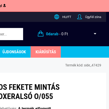
l 🔝
HU/FT
Ügyfél zóna
0
darab
-
0 Ft
ÚJDONSÁGOK
KIÁRÚSÍTÁS
Termék kód:
side_47429
OS FEKETE MINTÁS
OXERALSÓ O/055
érhetőség:
A termék elfogyott