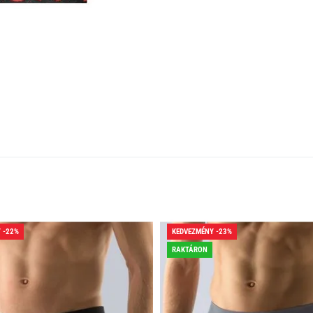
 -22%
KEDVEZMÉNY -23%
RAKTÁRON