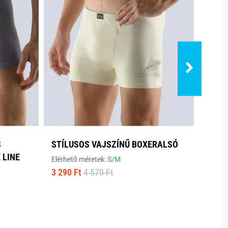
S
STÍLUSOS VAJSZÍNŰ BOXERALSÓ
KÉNY
 LINE
BOXE
Elérhető méretek:
S/M
3 290 Ft
4 570 Ft
Elérhe
5 190