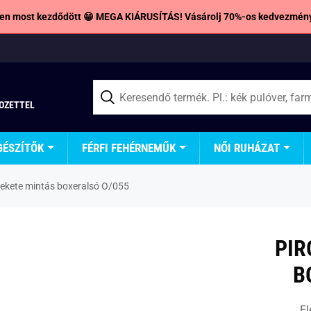
en most kezdődött 😁 MEGA KIÁRUSÍTÁS! Vásárolj 70%-os kedvezmény
TOZETTEL
GÉSZÍTŐK
FÉRFI FEHÉRNEMŰK
NŐI RUHÁZAT
fekete mintás boxeralsó O/055
PIR
B
El