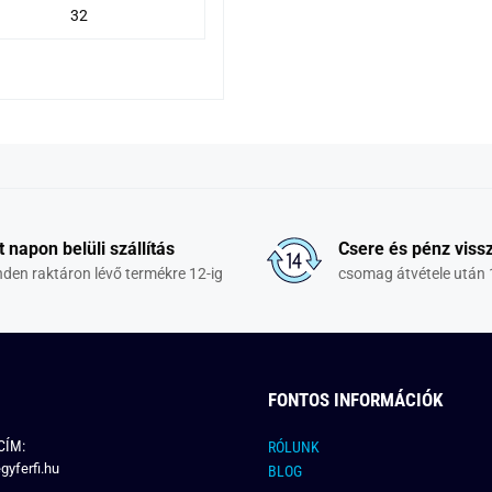
32
t napon belüli szállítás
Csere és pénz vissz
den raktáron lévő termékre 12-ig
csomag átvétele után 
FONTOS INFORMÁCIÓK
CÍM:
RÓLUNK
gyferfi.hu
BLOG