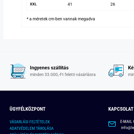
41
26
XXL
* a méretek cm-ben vannak megadva
Ingyenes szállítás
Ké
minden 33.000,-Ft feletti vásárlásra
min
ÜGYFÉLKÖZPONT
KAPCSOLAT
E-MAIL 
VÁSARLÁSI FELTÉTELEK
info@le
ADATVÉDELEM TÁROLÁSA