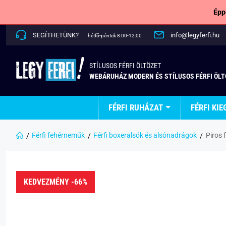
Épp
SEGÍTHETÜNK?
info@legyferfi.hu
hétfő-péntek 8:00-12:00
STÍLUSOS FÉRFI ÖLTÖZET
WEBÁRUHÁZ MODERN ÉS STÍLUSOS FÉRFI ÖL
FÉRFI RUHÁZAT
FÉRFI KIE
Férfi fehérneműk
Férfi boxeralsók és alsónadrágok
Piros 
KEDVEZMÉNY -66%