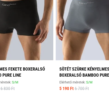
MES FEKETE BOXERALSÓ
SÖTÉT SZÜRKE KÉNYELME
 PURE LINE
BOXERALSÓ BAMBOO PURE
méretek:
S/M
Elérhető méretek:
S/M
6 830 Ft
5 190 Ft
6 700 Ft