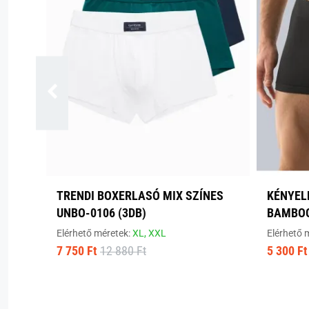
TRENDI BOXERLASÓ MIX SZÍNES
KÉNYEL
UNBO-0106 (3DB)
BAMBOO
Elérhető méretek:
XL,
XXL
Elérhető 
7 750 Ft
12 880 Ft
5 300 Ft