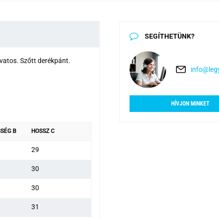
SEGÍTHETÜNK?
vatos. Szőtt derékpánt.
info@legy
HÍVJON MINKET
SÉG B
HOSSZ C
29
30
30
31