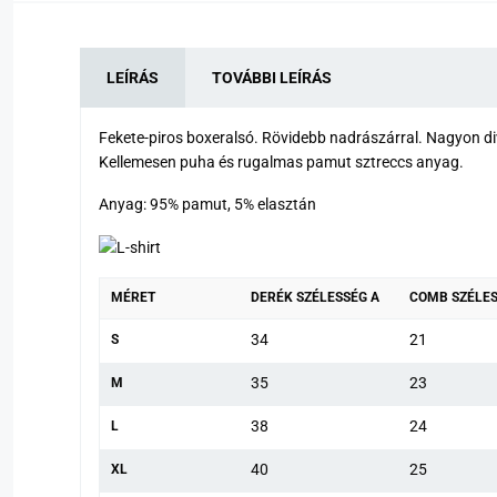
LEÍRÁS
TOVÁBBI LEÍRÁS
Fekete-piros boxeralsó. Rövidebb nadrászárral. Nagyon di
Kellemesen puha és rugalmas pamut sztreccs anyag.
Anyag: 95% pamut, 5% elasztán
MÉRET
DERÉK SZÉLESSÉG A
COMB SZÉLES
34
21
S
35
23
M
38
24
L
40
25
XL