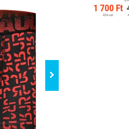
1 700 Ft
ÁFA-val
A