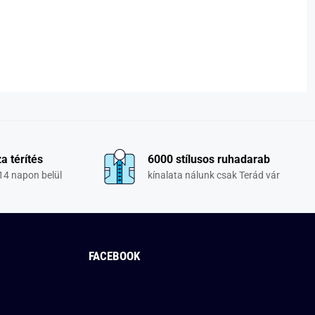
a térítés
6000 stílusos ruhadarab
14 napon belül
kínalata nálunk csak Terád vár
FACEBOOK