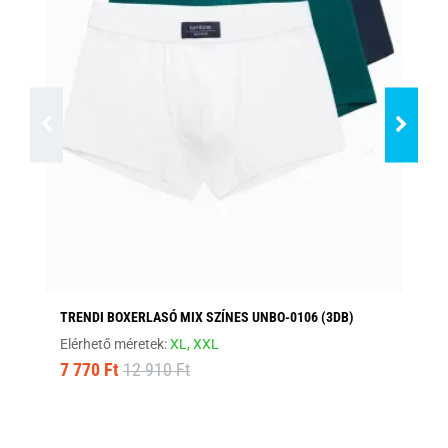
TRENDI BOXERLASÓ MIX SZÍNES UNBO-0106 (3DB)
KÉ
Elérhető méretek:
XL,
XXL
Elé
7 770 Ft
12 910 Ft
5 