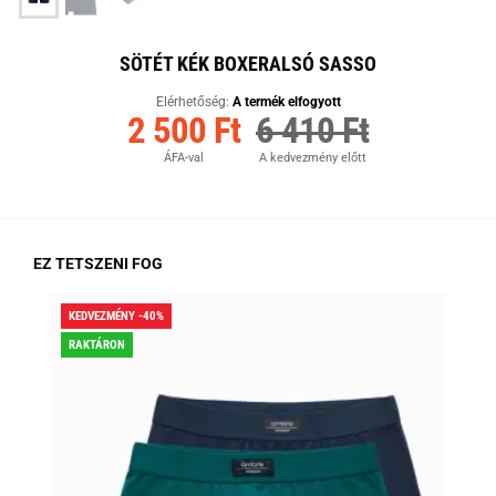
SÖTÉT KÉK BOXERALSÓ SASSO
Elérhetőség:
A termék elfogyott
2 500 Ft
6 410 Ft
ÁFA-val
A kedvezmény előtt
EZ TETSZENI FOG
KEDVEZMÉNY -40%
KED
RAKTÁRON
RA