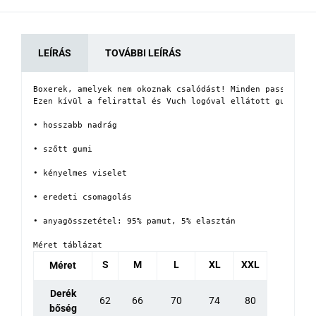
LEÍRÁS
TOVÁBBI LEÍRÁS
Boxerek, amelyek nem okoznak csalódást! Minden passzol, h
Ezen kívül a felirattal és Vuch logóval ellátott gumi reme
• hosszabb nadrág

• szőtt gumi

• kényelmes viselet

• eredeti csomagolás

• anyagösszetétel: 95% pamut, 5% elasztán
Méret táblázat
S
M
L
XL
XXL
Méret
Derék
62
66
70
74
80
bőség