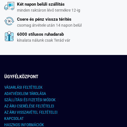
Két napon belüli szállítás
minden raktáron lévő termékre 12-ig
Csere és pénz vissza térítés
csomag átvétele után 14 napon belül
6000 stílusos ruhadarab
kínalata nálunk csak Terád vár
ÜGYFÉLKÖZPONT
VÁSARLÁSI FELTÉTELEK
ADATVÉDELEM TÁROLÁSA
SZÁLLÍTÁSI ÉS FIZETÉSI MÓDOK
AZ ÁRU CSERÉLÉSE FELTÉTELEI
AZ ÁRU VISSZAVÉTEL FELTÉTELEI
KAPCSOLAT
HASZNOS INFORMÁCIÓK