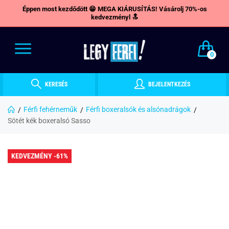
Éppen most kezdődött 😁 MEGA KIÁRUSÍTÁS! Vásárolj 70%-os
kedvezményl 🔝
0
KERESÉS
BEJELENTKEZÉS
Férfi fehérneműk
Férfi boxeralsók és alsónadrágok
Sötét kék boxeralsó Sasso
KEDVEZMÉNY -61%