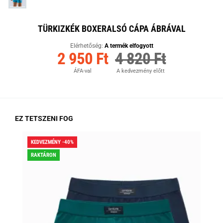
TÜRKIZKÉK BOXERALSÓ CÁPA ÁBRÁVAL
Elérhetőség:
A termék elfogyott
2 950 Ft
4 820 Ft
ÁFA-val
A kedvezmény előtt
EZ TETSZENI FOG
KEDVEZMÉNY -40%
KED
RAKTÁRON
RA