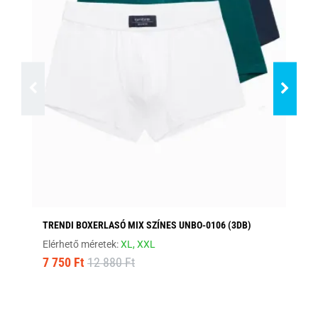
TRENDI BOXERLASÓ MIX SZÍNES UNBO-0106 (3DB)
KÉ
Elérhető méretek:
XL,
XXL
Elé
7 750 Ft
12 880 Ft
5 