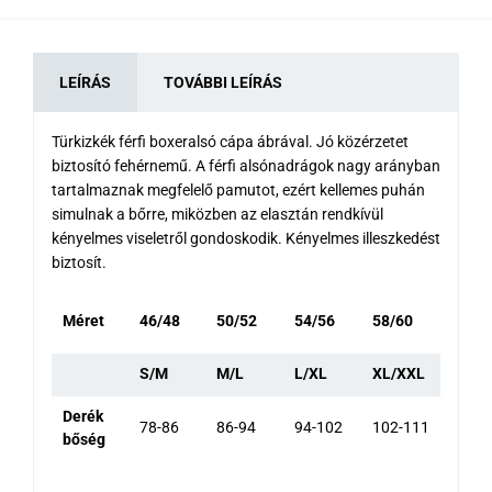
LEÍRÁS
TOVÁBBI LEÍRÁS
Türkizkék férfi boxeralsó cápa ábrával. Jó közérzetet
biztosító fehérnemű. A férfi alsónadrágok nagy arányban
tartalmaznak megfelelő pamutot, ezért kellemes puhán
simulnak a bőrre, miközben az elasztán rendkívül
kényelmes viseletről gondoskodik. Kényelmes illeszkedést
biztosít.
Méret
46/48
50/52
54/56
58/60
S/M
M/L
L/XL
XL/XXL
Derék
78-86
86-94
94-102
102-111
bőség