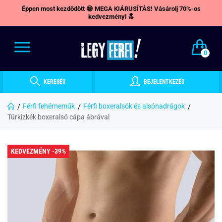
Éppen most kezdődött 😁 MEGA KIÁRUSÍTÁS! Vásárolj 70%-os
kedvezményl 🔝
0
KERESÉS
BEJELENTKEZÉS
Férfi fehérneműk
Férfi boxeralsók és alsónadrágok
Türkizkék boxeralsó cápa ábrával
KEDVEZMÉNY -39%