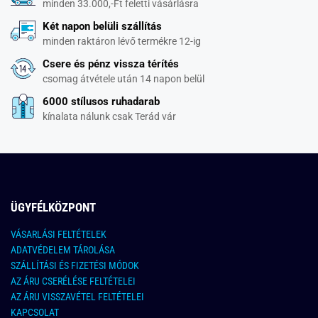
minden 33.000,-Ft feletti vásárlásra
Két napon belüli szállítás
minden raktáron lévő termékre 12-ig
Csere és pénz vissza térítés
csomag átvétele után 14 napon belül
6000 stílusos ruhadarab
kínalata nálunk csak Terád vár
ÜGYFÉLKÖZPONT
VÁSARLÁSI FELTÉTELEK
ADATVÉDELEM TÁROLÁSA
SZÁLLÍTÁSI ÉS FIZETÉSI MÓDOK
AZ ÁRU CSERÉLÉSE FELTÉTELEI
AZ ÁRU VISSZAVÉTEL FELTÉTELEI
KAPCSOLAT