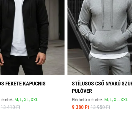
OS FEKETE KAPUCNIS
STÍLUSOS CSŐ NYAKÚ SZÜ
PULÓVER
méretek:
M,
L,
XL,
XXL
Elérhető méretek:
M,
L,
XL,
XXL
13 410 Ft
9 380 Ft
13 950 Ft