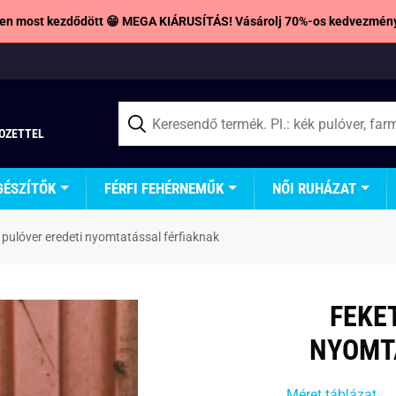
en most kezdődött 😁 MEGA KIÁRUSÍTÁS! Vásárolj 70%-os kedvezmény
TOZETTEL
GÉSZÍTŐK
FÉRFI FEHÉRNEMŰK
NŐI RUHÁZAT
 pulóver eredeti nyomtatással férfiaknak
FEKE
NYOMT
Méret táblázat