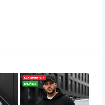
KEDVEZMÉNY -33%
KEDVEZ
RAKTÁRON
RAKTÁR