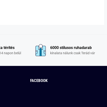
a térítés
6000 stílusos ruhadarab
14 napon belül
kínalata nálunk csak Terád vár
FACEBOOK