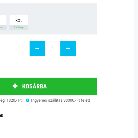
XXL
on
3 - 5 nap
KOSÁRBA
ség: 1320,- Ft
Ingyenes szállítás 33000,-Ft felett
ÓK