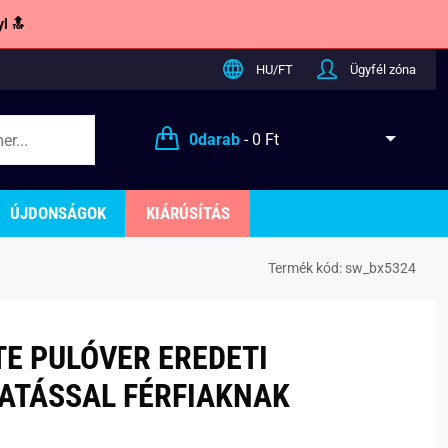
l 🔝
HU/FT
Ügyfél zóna
0
darab
-
0 Ft
ÚJDONSÁGOK
KIÁRÚSÍTÁS
Termék kód:
sw_bx5324
TE PULÓVER EREDETI
ATÁSSAL FÉRFIAKNAK