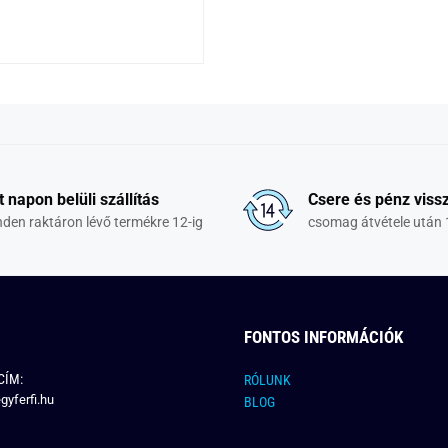
t napon belüli szállítás
Csere és pénz vissz
den raktáron lévő termékre 12-ig
csomag átvétele után 
FONTOS INFORMÁCIÓK
CÍM:
RÓLUNK
gyferfi.hu
BLOG