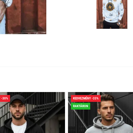
 -30%
KEDVEZMÉNY -33%
RAKTÁRON