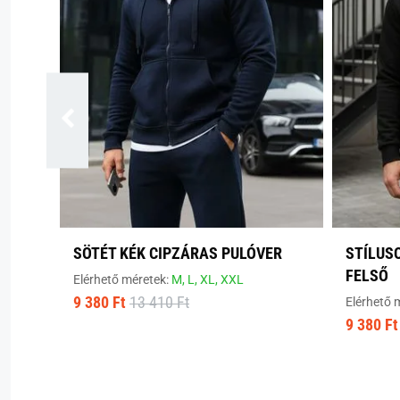
SÖTÉT KÉK CIPZÁRAS PULÓVER
STÍLUS
FELSŐ
Elérhető méretek:
M,
L,
XL,
XXL
9 380 Ft
13 410 Ft
Elérhető 
9 380 Ft