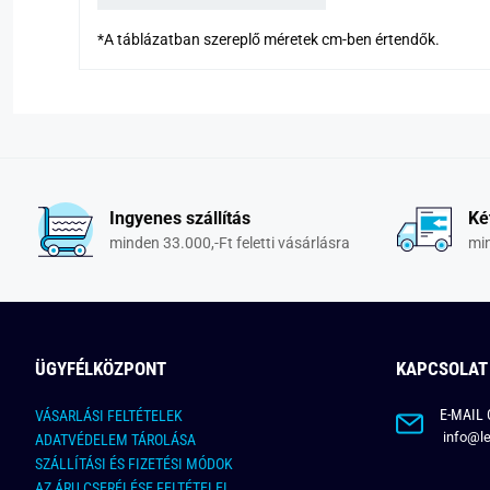
*A táblázatban szereplő méretek cm-ben értendők.
Ingyenes szállítás
Ké
minden 33.000,-Ft feletti vásárlásra
min
ÜGYFÉLKÖZPONT
KAPCSOLAT
E-MAIL 
VÁSARLÁSI FELTÉTELEK
info@le
ADATVÉDELEM TÁROLÁSA
SZÁLLÍTÁSI ÉS FIZETÉSI MÓDOK
AZ ÁRU CSERÉLÉSE FELTÉTELEI