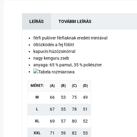
LEÍRÁS
TOVÁBBI LEÍRÁS
férfi pulóver férfiaknak eredeti mintával
öltözködés a fej fölött
kapucni húzózsinórral
nagy kenguru zseb
anyaga: 65 % pamut, 35 % poliészter.
MÉRET:
(A)
(B)
(C)
(D)
66
53
75
49
M
67
55
78
51
L
69
57
80
52
XL
71
59
82
53
XXL