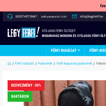
Épp
SEGÍTHETÜNK?
info@legyferfi.hu
hétfő-péntek 8:00-12:00
STÍLUSOS FÉRFI ÖLTÖZET
WEBÁRUHÁZ MODERN ÉS STÍLUSOS FÉRFI ÖL
FÉRFI RUHÁZAT
FÉRFI KIE
Férfi ruházat
Pulóverek
Férfi kapucnis pulóverek
Fekete
KEDVEZMÉNY -30%
RAKTÁRON