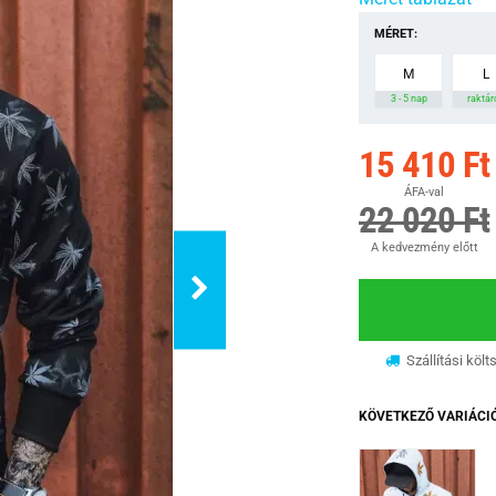
MÉRET:
M
L
3 - 5 nap
raktár
15 410 Ft
ÁFA-val
22 020 Ft
A kedvezmény előtt
Szállítási költ
KÖVETKEZŐ VARIÁCI