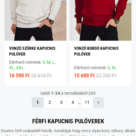
VONZÓ SZÜRKE KAPUCNIS
VONZÓ BORDÓ KAPUCNIS
PULÓVER
PULÓVER
Elérhető méretek:
S,
M,
L,
XL,
XXL
Elérhető méretek:
S,
XL
16 590 Ft
23 610 Ft
15 600 Ft
22 200 Ft
talált
1-24
a termékekből 260
1
2
3
4
…
11
FÉRFI KAPUCNIS PULÓVEREK
Divatos férfi szabadidő felsők. Gondoljuk hogy nincs olyan korú, stílusú, alkatú