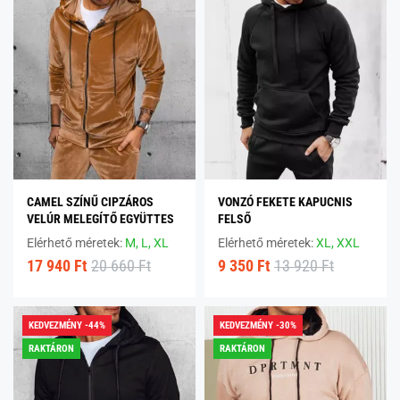
CAMEL SZÍNŰ CIPZÁROS
VONZÓ FEKETE KAPUCNIS
VELÚR MELEGÍTŐ EGYÜTTES
FELSŐ
Elérhető méretek:
M,
L,
XL
Elérhető méretek:
XL,
XXL
17 940 Ft
20 660 Ft
9 350 Ft
13 920 Ft
KEDVEZMÉNY -44%
KEDVEZMÉNY -30%
RAKTÁRON
RAKTÁRON