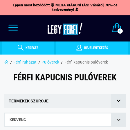
Éppen most kezdődött 😁 MEGA KIÁRUSÍTÁS! Vásárolj 70%-os
kedvezményl 🔝
0
KERESÉS
BEJELENTKEZÉS
Férfi ruházat
Pulóverek
Férfi kapucnis pulóverek
FÉRFI KAPUCNIS PULÓVEREK
TERMÉKEK SZŰRŐJE
KEDVENC