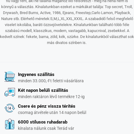
fiú vagy férfi, aki ne találna magához illő felsőrészt - még ha néha nem is
könnyű a választás. Kínalatunkban ezeket a márkákat találja: Top secret, Troll,
Drywash, Bred Burns, Active, 1986, Ejeans, Freestep,Carlo Lamon, Playback,
Nature stb. Elérhető méretek:S,M,L,XL,XXL,XXXL. A szabadidő felső megfelelő
viselet iskolába, baráti özzsejövetelekre. Kínalatunkban található több féle
szabású modell, klasszikus, modern, vastagabb, kapucnival, zsebekkel. A
kedvelt színek: fekete, barna, zöld, kék, szürke. De kínalatunkból választhat sok
más divatos színben is.
Ingyenes szállítás
minden 33.000,-Ft feletti vásárlásra
Két napon belüli szállítás
minden raktáron lévő termékre 12-ig
Csere és pénz vissza térítés
csomag átvétele után 14 napon belül
6000 stílusos ruhadarab
kínalata nálunk csak Terád vár