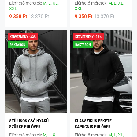
Elérhető méretek:
M,
L,
XL,
Elérhető méretek:
M,
L,
XL,
XXL
XXL
9 350 Ft
13 370 Ft
9 350 Ft
13 370 Ft
KEDVEZMÉNY -33%
KEDVEZMÉNY -33%
RAKTÁRON
RAKTÁRON
STÍLUSOS CSŐ NYAKÚ
KLASSZIKUS FEKETE
SZÜRKE PULÓVER
KAPUCNIS PULÓVER
Elérhető méretek:
M,
L,
XL,
Elérhető méretek:
M,
L,
XL,