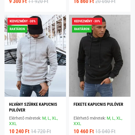
9 300 Ft
11 920 Ft
16 860 Ft
20 050 Ft
KEDVEZMÉNY -30%
KEDVEZMÉNY -30%
RAKTÁRON
RAKTÁRON
HLVÁNY SZÜRKE KAPUCNIS
FEKETE KAPUCNIS PULÓVER
PULÓVER
Elérhető méretek:
M,
L,
XL,
Elérhető méretek:
M,
L,
XL,
XXL
XXL
10 240 Ft
14 720 Ft
10 460 Ft
15 040 Ft