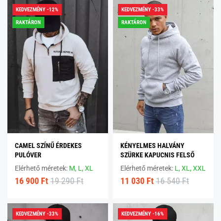
KEDVEZMÉNY -12%
KEDVEZMÉNY -33%
RAKTÁRON
RAKTÁRON
CAMEL SZÍNŰ ÉRDEKES
KÉNYELMES HALVÁNY
PULÓVER
SZÜRKE KAPUCNIS FELSŐ
Elérhető méretek:
M,
L,
XL
Elérhető méretek:
L,
XL,
XXL
16 900 Ft
19 290 Ft
11 030 Ft
16 540 Ft
KEDVEZMÉNY -33%
KEDVEZMÉNY -16%