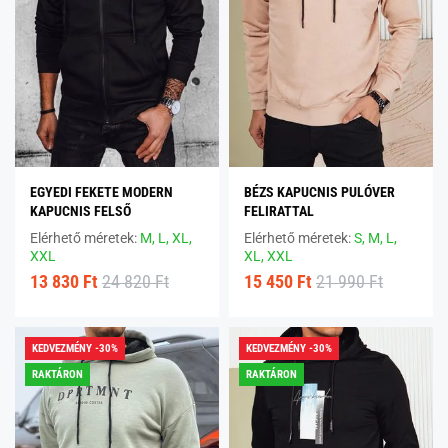
EGYEDI FEKETE MODERN
BÉZS KAPUCNIS PULÓVER
KAPUCNIS FELSŐ
FELIRATTAL
Elérhető méretek:
M,
L,
XL,
Elérhető méretek:
S,
M,
L,
XXL
XL,
XXL
13 830 Ft
24 820 Ft
15 450 Ft
21 990 Ft
KEDVEZMÉNY -30%
KEDVEZMÉNY -30%
RAKTÁRON
RAKTÁRON