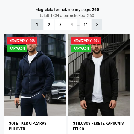
Megfelelő termék mennyisége:
260
talált
1-24
a termékekből 260
1
2
3
4
…
11
KEDVEZMÉNY -30%
KEDVEZMÉNY -30%
RAKTÁRON
RAKTÁRON
SÖTÉT KÉK CIPZÁRAS
STÍLUSOS FEKETE KAPUCNIS
PULÓVER
FELSŐ