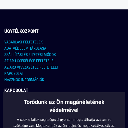
ÜGYFÉLKÖZPONT
VÁSARLÁSI FELTÉTELEK
ADATVÉDELEM TÁROLÁSA
SZÁLLÍTÁSI ÉS FIZETÉSI MÓDOK
AZ ÁRU CSERÉLÉSE FELTÉTELEI
AZ ÁRU VISSZAVÉTEL FELTÉTELEI
KAPCSOLAT
HASZNOS INFORMÁCIÓK
KAPCSOLAT
Törődünk az Ön magánéletének
E-MAIL CÍM:
info@legyferfi.hu
védelmével
FONTOS INFORMÁCIÓK
A cookie-fájlok segítségével gyorsan megtalálhatja azt, amire
szüksége van. Megtakarítják az Ön idejét, és megakadályozzák az
RÓLUNK