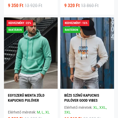
9 350 Ft
13 920 Ft
9 320 Ft
13 860 Ft
KEDVEZMÉNY -22%
KEDVEZMÉNY -16%
RAKTÁRON
RAKTÁRON
EGYSZERŰ MENTA ZÖLD
BÉZS SZÍNŰ KAPUCNIS
KAPUCNIS PULÓVER
PULÓVER GOOD VIBES
Elérhető méretek:
XL,
XXL,
Elérhető méretek:
M,
L,
XL
3XL