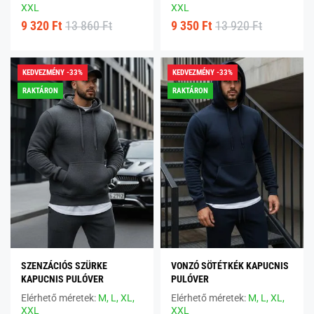
XXL
XXL
9 320 Ft
13 860 Ft
9 350 Ft
13 920 Ft
KEDVEZMÉNY -33%
KEDVEZMÉNY -33%
RAKTÁRON
RAKTÁRON
SZENZÁCIÓS SZÜRKE
VONZÓ SÖTÉTKÉK KAPUCNIS
KAPUCNIS PULÓVER
PULÓVER
Elérhető méretek:
M,
L,
XL,
Elérhető méretek:
M,
L,
XL,
XXL
XXL