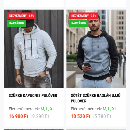
KEDVEZMÉNY -12%
KEDVEZMÉNY -33%
RAKTÁRON
RAKTÁRON
SZÜRKE KAPUCNIS PULÓVER
SÖTÉT SZÜRKE RAGLÁN UJJÚ
PULÓVER
Elérhető méretek:
M,
L,
XL
Elérhető méretek:
M,
L,
XL
16 900 Ft
19 290 Ft
10 520 Ft
15 780 Ft