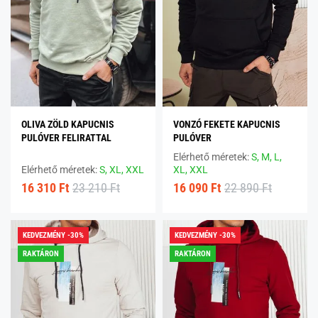
OLIVA ZÖLD KAPUCNIS
VONZÓ FEKETE KAPUCNIS
PULÓVER FELIRATTAL
PULÓVER
Elérhető méretek:
S,
M,
L,
Elérhető méretek:
S,
XL,
XXL
XL,
XXL
16 310 Ft
23 210 Ft
16 090 Ft
22 890 Ft
KEDVEZMÉNY -30%
KEDVEZMÉNY -30%
RAKTÁRON
RAKTÁRON